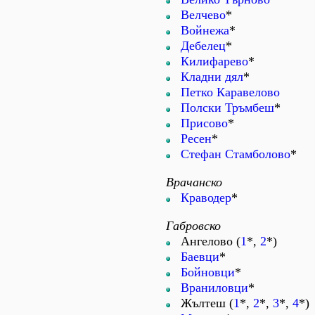
Велчево
*
Войнежа
*
Дебелец
*
Килифарево
*
Кладни дял
*
Петко Каравелово
Полски Тръмбеш
*
Присово
*
Ресен
*
Стефан Стамболово
*
Врачанско
Краводер
*
Габровско
Ангелово (
1
*,
2
*)
Баевци
*
Бойновци
*
Враниловци
*
Жълтеш (
1
*,
2
*,
3
*,
4
*)