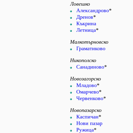
Ловешко
Александрово
*
Дренов
*
Къкрина
Летница
*
Малкотърновско
Граматиково
Никополско
Санадиново
*
Новозагорско
Младово
*
Омарчево
*
Червенково
*
Новопазарско
Каспичан
*
Нови пазар
Ружица
*