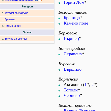
Горни Лом
*
Ресурси
Белослатинско
:.
Каталог за култура
Бреница
*
:.
Артзона
Камено поле
:.
Писмена реч
Берковско
За нас
Вършец
*
:.
Всичко за LiterNet
Ботевградско
Скравена
*
Бургаско
Вършило
Варненско
Аксаково (
1
*,
2
*)
Тополи
*
Чернево
*
Великотърновско
Велико Търново