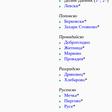
Долни Дъбник (
1
*,
2
*)
Левски
*
Поповско
Берковски
*
Захари Стояново
*
Провадийско
Доброплодно
Житница
*
Марково
Провадия
*
Разградско
Дряновец
*
Хлебарово
*
Русенско
Мечка
*
Пиргово
*
Русе
*