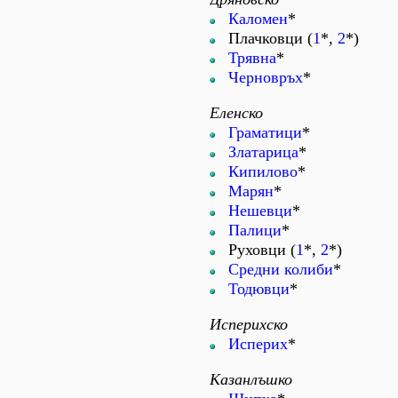
Каломен
*
Плачковци (
1
*,
2
*)
Трявна
*
Черновръх
*
Еленско
Граматици
*
Златарица
*
Кипилово
*
Марян
*
Нешевци
*
Палици
*
Руховци (
1
*,
2
*)
Средни колиби
*
Тодювци
*
Исперихско
Исперих
*
Казанлъшко