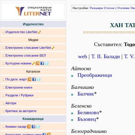
Настройки:
Разшири
Стесни
|
Уголеми
Ум
ХАН ТА
Издателство
=================
:.
Издателство LiterNet
Медии
Съставител:
Тод
:.
Електронно списание LiterNet
web
|
Т. II. Балади
|
Т. V
:.
Електронно списание БЕЛ
:.
Културни новини
Айтоско
Каталози
Преображенци
:.
По дати
:
март
Балчишко
:.
Електронни книги
Балчик
*
:.
Раздели / Рубрики
:.
Автори
Беленско
:.
Критика за авторите
Беляново
*
Бъзовец
*
Книжарници
:.
Книжен пазар
Белоградчишко
:.
Книгосвят: сравни цени