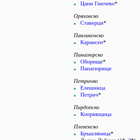
Цани Гинчево
*
Оряховско
Ставерци
*
Павликенско
Караисен
*
Панагюрско
Оборище
*
Панагюрище
Петричко
Елешница
Петрич
*
Пирдопско
Копривщица
Плевенско
Бръшляница
*