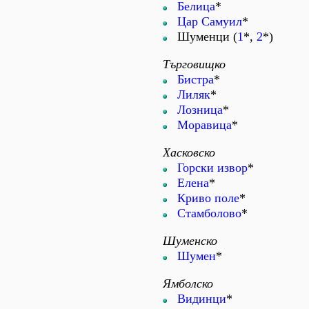
Белица
*
Цар Самуил
*
Шуменци (
1
*,
2
*)
Търговищко
Бистра
*
Лиляк
*
Лозница
*
Моравица
*
Хасковско
Горски извор
*
Елена
*
Криво поле
*
Стамболово
*
Шуменско
Шумен
*
Ямболско
Видинци
*