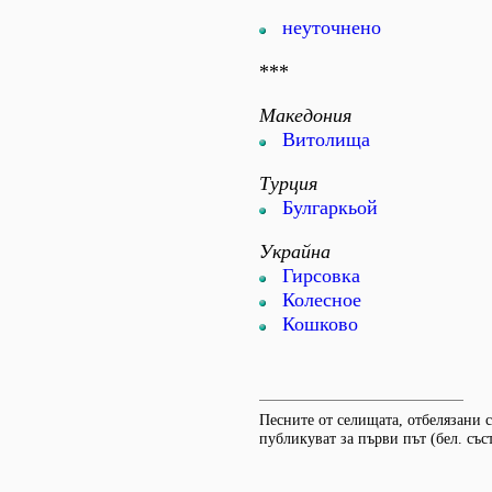
неуточнено
***
Македония
Витолища
Турция
Булгаркьой
Украйна
Гирсовка
Колесное
Кошково
Песните от селищата, отбелязани съ
публикуват за първи път (бел. съст