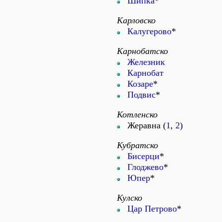
Шипка
*
Карловско
Калугерово
*
Карнобатско
Железник
Карнобат
Козаре
*
Подвис
*
Котленско
Жеравна (
1
,
2
)
Кубратско
Бисерци
*
Глоджево
*
Юпер
*
Кулско
Цар Петрово
*