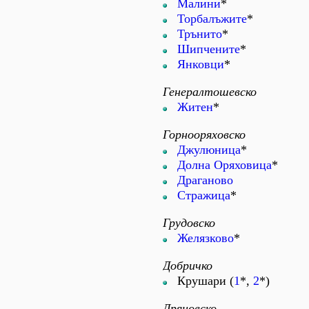
Малини
*
Торбалъжите
*
Трънито
*
Шипчените
*
Янковци
*
Генералтошевско
Житен
*
Горнооряховско
Джулюница
*
Долна Оряховица
*
Драганово
Стражица
*
Грудовско
Желязково
*
Добричко
Крушари (
1
*,
2
*)
Дряновско