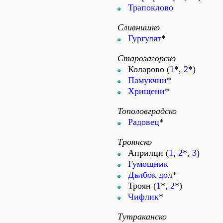
Трапоклово
Сливнишко
Гургулят
*
Старозагорско
Коларово (
1
*,
2
*)
Памукчии
*
Хрищени
*
Тополовградско
Радовец
*
Троянско
Априлци (
1
,
2
*,
3
)
Гумощник
Дълбок дол
*
Троян (
1
*,
2
*)
Чифлик
*
Тутраканско