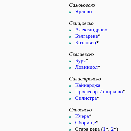
Самоковско
Ярлово
Свищовско
Александрово
Българене
*
Козловец
*
Севлиевско
Буря
*
Ловнидол
*
Силистренско
Кайнарджа
Професор Иширково
*
Силистра
*
Сливенско
Ичера
*
Сборище
*
Стара река (
1
*,
2
*)