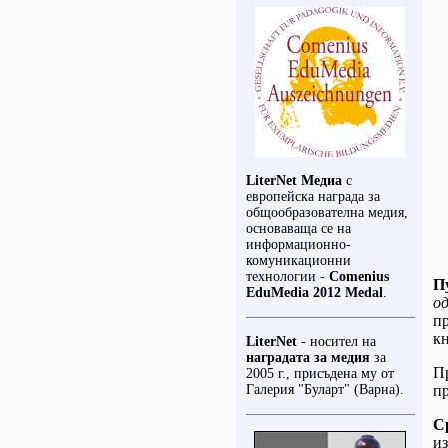
LiterNet Медиа
с
европейска награда за
общообразователна медия,
основаваща се на
информационно-
комуникационни
технологии -
Comenius
П
EduMedia 2012
Medal
.
о
пр
кн
LiterNet
- носител на
наградата за медия
за
П
2005 г., присъдена му от
Галерия "Буларт" (Варна).
пр
С
из