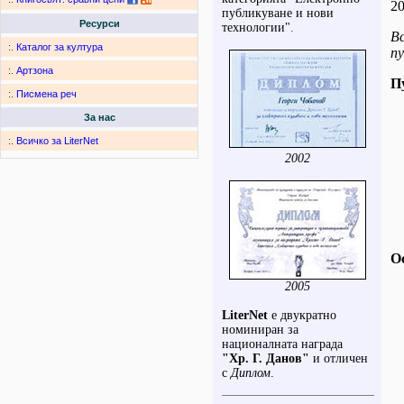
20
публикуване и нови
Ресурси
технологии"
.
Вс
:.
Каталог за култура
пу
:.
Артзона
П
:.
Писмена реч
За нас
:.
Всичко за LiterNet
2002
О
2005
LiterNet
е двукратно
номиниран за
националната награда
"Хр. Г. Данов"
и отличен
с
Диплом
.