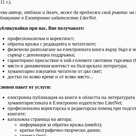
11 г.).
еки автор, отблизо и далеч, може да предложи свой ръкопис на 
бликуване в Електронно издателство LiterNet.
убликувайки при нас, Вие получавате:
професионализъм и коректност;
обратна връзка с редакцията и читателите;
физическо разполагане на електронната книга върху бърз и 
сървър с денонощна поддръжка;
гарантирано присъствие в най-големите световни търсачки (
място в динамичния контекст на българската литература;
хуманитарно изкушени читатели от цял свят;
достъп по всяко време и от всяко място...
сновен пакет от услуги:
електронна публикация на книги в областта на литературата
хуманитаристиката в Електронно издателство LiterNet;
професионална коректорска и редакторска помощ при подго
книгите;
каталожна страница на автора:
информация за обратна връзка (имейл);
кратки биографично-творчески данни;
снимка (jpg);