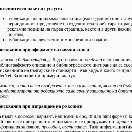
опълнителен пакет от услуги:
публикация на продължаваща книга (ежеседмично или с дру
периодичност представяне на отделни текстове), гарантиращ
рекламна позиция на първа страница, както и в други важни
портала;
публикация на двуезични и многоезични издания.
зисквания при оформяне на научни книги
ележки и библиография
да бъдат изведени
отделно
в справочния 
блиографското описание и библиографското цитиране да са съо
искванията на българските стандарти - във вида, в който се прил
terNet. За конкретни примери вж.
тук
.
кописи, които не са съобразени с тези изисквания, могат да бъд
тандартизирани от редакцията само срещу заплащане на допъл
кса.
зисквания при изпращане на ръкописи
а бъдат в
последен
вариант, написани в doc, rtf или html формат, к
айловете се прикрепват към писмото и се придружават от
кратка
нформация за автор, преводач, съставител
. Тази информация (и