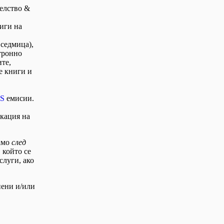
елство &
иги на
 седмица),
тронно
ите,
е книги и
S
емисии.
икация на
само
след
в който се
слуги, ако
нени и/или