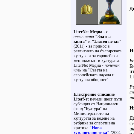
Д
LiterNet Медиа
- с
отличията
"Златна
книга"
и
"Златен печат"
(2011) - за принос в
И
развитието на българската
култура и за европейски
Б
мениджмънт в културата.
LiterNet Медиа -
почетен
Би
член
на "Съвета на
из
европейската научна и
Li
културна общност".
Ръ
с
Електронно списание
та
LiterNet
печели шест пъти
субсидия от Национален
И
фонд "Култура" на
Министерството на
Д
културата за водене на
рубрика за оперативна
ф
критика
"Нова
и
хуманитаристика"
(2004-