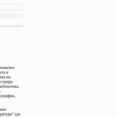
тронното
ата и
ика на
истрира
библиотека
-
нографии,
ание
ратура" (до