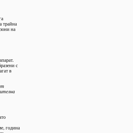
га
а трайна
 зони на
апарат.
бразени с
агат в
ат
нителна
ато
ме, година