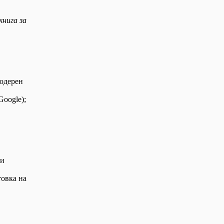
книга за
модерен
Google);
 и
товка на