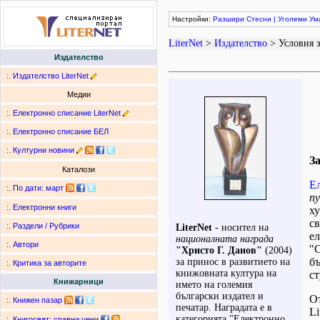
Настройки:
Разшири
Стесни
|
Уголеми
Ум
LiterNet
>
Издателство
> Условия з
Издателство
:.
Издателство LiterNet
Медии
:.
Електронно списание LiterNet
:.
Електронно списание БЕЛ
:.
Културни новини
З
Каталози
Ел
:.
По дати
:
март
пу
:.
Електронни книги
х
св
:.
Раздели / Рубрики
LiterNet
- носител на
е
националната награда
:.
Автори
"С
"Христо Г. Данов"
(2004)
бъ
за принос в развитието на
:.
Критика за авторите
книжовната култура на
ст
Книжарници
името на големия
български издател и
От
:.
Книжен пазар
печатар. Наградата e в
Li
категорията "Електронно
:.
Книгосвят: сравни цени