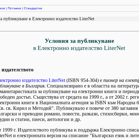
али
|
Потъмни
|
Стандартни
а публикуване в Електронно издателство LiterNet
Условия за публикуване
в Електронно издателство LiterNet
а издателството
ектронно издателство LiterNet
(ISBN 954-304) е
пионер на елек
бликуване в България
. Специализирано е в областта на литератур
уманитаристиката за публикуване на електронни книги и период
ободен достъп. Съществува от средата на 1999 г., а от 2002 г. рег
лектронни книги в Националната агенция за ISBN към Народна 
в. св. Кирил и Методий". Публикувало е повече от 380 заглавия 
лгарски и преводни романи, повести, разкази, стихосбирки, мо
удии и статии, пиеси, антологии и др.
 1999 г. Издателството публикува и поддържа Електронно спис
terNet и електронната версия на списание "Български език и лите