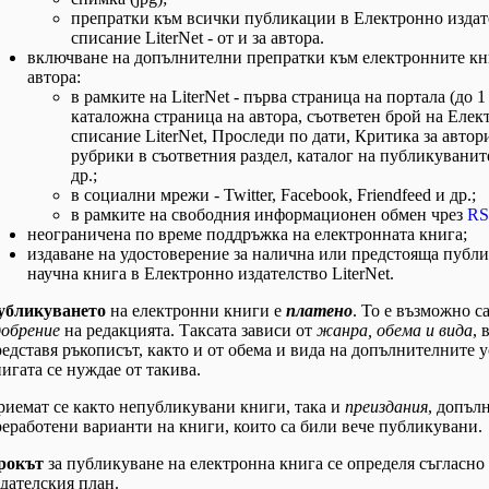
препратки към всички публикации в Електронно издат
списание LiterNet - от и за автора.
включване на допълнителни препратки към електронните кн
автора:
в рамките на LiterNet - първа страница на портала (до 1
каталожна страница на автора, съответен брой на Елек
списание LiterNet, Проследи по дати, Критика за автор
рубрики в съответния раздел, каталог на публикуванит
др.;
в социални мрежи - Twitter, Facebook, Friendfeed и др.;
в рамките на свободния информационен обмен чрез
RS
неограничена по време поддръжка на електронната книга;
издаване на удостоверение за налична или предстояща публ
научна книга в Електронно издателство LiterNet.
убликуването
на електронни книги е
платено
. То е възможно 
добрение
на редакцията. Таксата зависи от
жанра, обема и вида
, 
едставя ръкописът, както и от обема и вида на допълнителните у
игата се нуждае от такива.
риемат се както непубликувани книги, така и
преиздания
, допъл
еработени варианти на книги, които са били вече публикувани.
рокът
за публикуване на електронна книга се определя съгласно
дателския план.