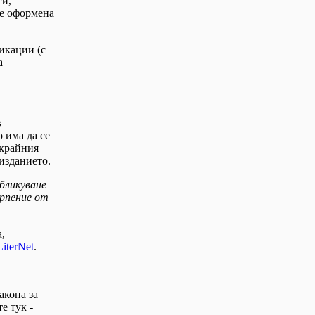
си,
де оформена
икации (с
а
в
 има да се
 крайния
изданието.
бликуване
ърпение от
,
iterNet
.
акона за
е тук -