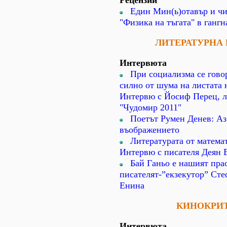
Рецензии
Един Мин(ь)отавър и чи
"Физика на тъгата" в гангн
ЛИТЕРАТУРНА
Интервюта
При социализма се гово
силно от шума на листата 
Интервю с Йосиф Перец, ла
"Чудомир 2011"
Поетът Румен Денев: Аз
въображението
Литературата от математ
Интервю с писателя Деян 
Бай Ганьо е нашият пра
писателят-”екзекутор” Сте
Енина
КИНОКРИ
Интервюта