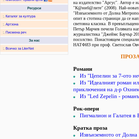
на издателство "Аргус". Автор е 
"К@ниб@лите" (2008). Най-новат
Ресурси
"Извънземното от Долна Митропол
:.
Каталог за култура
опит в стотина страници да се на
световна класика. В превъплъщени
:.
Артзона
Петър Марчев печели Голямата наг
:.
Писмена реч
журналистика "Джеймс Баучър 201
посолство. Понастоящем специали
За нас
НАТФИЗ при проф. Светослав Овч
:.
Всичко за LiterNet
ПРОЗ
Романи
Из "Цепелин за 7-ото не
Из "Идеалният роман и
приключения на д-р Охни
Из "Led Zepelin - роман
Рок-опери
Пигмалион и Галатея в B
Кратка проза
Извънземното от Долна