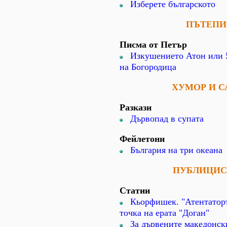
Изберете българското
ПЪТЕПИ
Писма от Петър
Изкушението Атон или 5
на Богородица
ХУМОР И С
Разкази
Дървопад в супата
Фейлетони
България на три океана
ПУБЛИЦИС
Статии
Кьорфишек. "Атентатор
точка на ерата "Доган"
За дървените македонск