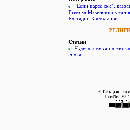
"Един народ сме", казва
Егейска Македония в едн
Костадин Костадинов
РЕЛИГ
Статии
Чудесата не са патент с
епоха
© Електронно изд
LiterNet, 2004