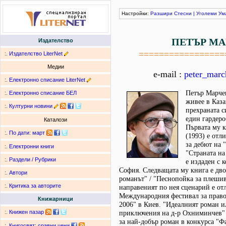
Настройки:
Разшири
Стесни
|
Уголеми
Ум
ПЕТЪР МА
Издателство
=================
:.
Издателство LiterNet
Медии
e-mail :
peter_mar
:.
Електронно списание LiterNet
Петър Марчев
:.
Електронно списание БЕЛ
живее в Каза
:.
Културни новини
прехраната с
един гардер
Каталози
Първата му 
:.
По дати
:
март
(1993) е отл
за дебют на
:.
Електронни книги
"Страната на
:.
Раздели / Рубрики
е издаден с 
София. Следващата му книга е двой
:.
Автори
романът" / "Песнопойка за плешив
:.
Критика за авторите
направеният по нея сценарий е от
Международния фестивал за прав
Книжарници
2006" в Киев. "Идеалният роман 
:.
Книжен пазар
приключения на д-р Охниминчев" 
за най-добър роман в конкурса "Ф
:.
Книгосвят: сравни цени