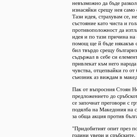
невъзможно да бъде разкол
изнасяйки срещу нея само 
Тази идея, страхувам се, н
състояние като чиста и гол
противоположност да изтла
идея и по тази причина на 
помощ ще й бъде някакъв 
бил твърдо срещу българиз
съдържал в себе си елемент
привлекат към него народа
чувства, отцепвайки го от 
съюзник аз виждам в макед
Пак от въпросния Стоян Н
предложението до сръбскот
се започнат преговори с гр
подялба на Македония на 
за обща акция против бълг
"Придобитият опит през п
години увери и сръбските,