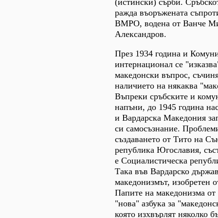
(истински) сърби. Сръбско
ражда въоръжената съпроти
ВМРО, водена от Ванче М
Александров.
През 1934 година и Комун
интернационал се "изказва"
македонски въпрос, съчин
наличието на някаква "мак
Въпреки сръбските и кому
напъни, до 1945 година на
и Вардарска Македония зап
си самосъзнание. Проблеми
създаването от Тито на С
република Югославия, съст
е Социалистическа републ
Така във Вардарско държав
македонизмът, изобретен о
Папите на македонизма от 
"нова" азбука за "македонс
която изхвърлят няколко б