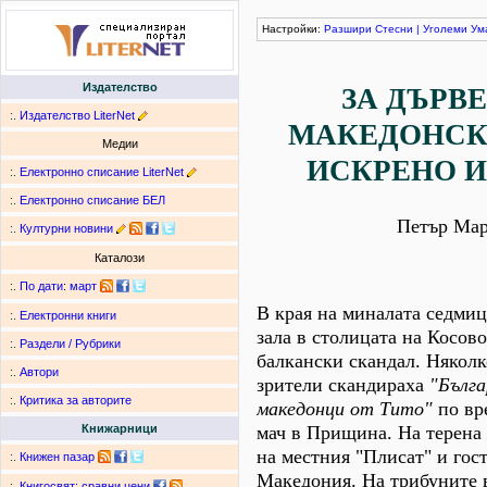
Настройки:
Разшири
Стесни
|
Уголеми
Ум
Издателство
ЗА ДЪРВ
:.
Издателство LiterNet
МАКЕДОНСКИ
Медии
ИСКРЕНО И
:.
Електронно списание LiterNet
:.
Електронно списание БЕЛ
Петър Мар
:.
Културни новини
Каталози
:.
По дати
:
март
В края на миналата седмиц
:.
Електронни книги
зала в столицата на Косов
:.
Раздели / Рубрики
балкански скандал. Някол
:.
Автори
зрители скандираха
"Бълга
:.
Критика за авторите
македонци от Тито"
по вр
мач в Прищина. На терена 
Книжарници
на местния "Плисат" и гос
:.
Книжен пазар
Македония. На трибуните в
:.
Книгосвят: сравни цени