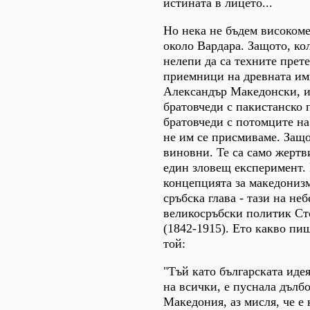
истината в лицето...
Но нека не бъдем високоме
около Вардара. Защото, ко
нелепи да са техните прете
приемници на древната им
Александър Македонски, и
братовчеди с пакистанско 
братовчеди с потомците на
не им се присмиваме. Защо
виновни. Те са само жертв
един зловещ експеримент.
концепцията за македонизм
сръбска глава - тази на не
великосръбски политик Ст
(1842-1915). Ето какво пи
той:
"Тъй като българската идея
на всички, е пуснала дълб
Македония, аз мисля, че е