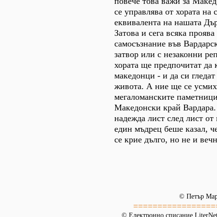
повече това важи за Макед
се управлява от хората на
еквивалента на нашата Дъ
Затова и сега всяка проява
самосъзнание във Вардарск
затвор или с незаконни ре
хората ще предпочитат да к
македонци - и да си гледа
живота. А ние ще се усмих
мегаломанските паметници
Македонски край Вардара.
надежда лист след лист от
един мъдрец беше казал, ч
се крие дълго, но не и вечн
© Петър Ма
=================
© Електронно списание LiterNet