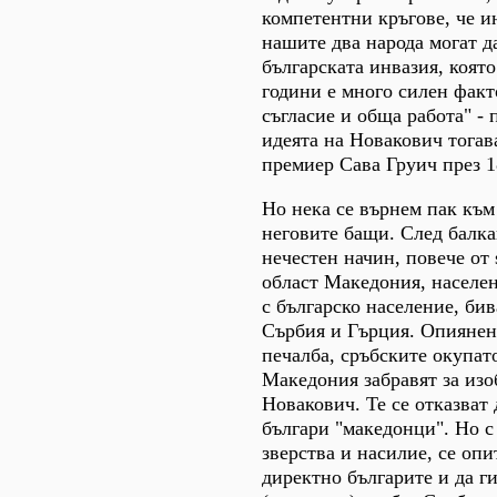
компетентни кръгове, че и
нашите два народа могат да
българската инвазия, която
години е много силен факт
съгласие и обща работа" -
идеята на Новакович тога
премиер Сава Груич през 1
Но нека се върнем пак към
неговите бащи. След балка
нечестен начин, повече от 
област Македония, населе
с българско население, би
Сърбия и Гърция. Опиянен
печалба, сръбските окупат
Македония забравят за изо
Новакович. Те се отказват
българи "македонци". Но с
зверства и насилие, се оп
директно българите и да г