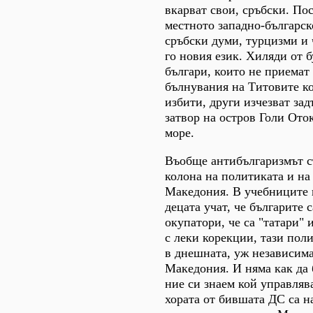
вкарват свои, сръбски. Пос
местното западно-българск
сръбски думи, турцизми и 
го новия език. Хиляди от 
българи, които не приемат
бълнувания на Титовите к
избити, други изчезват за
затвор на остров Голи Ото
море.
Въобще антибългаризмът с
колона на политиката и на
Македония. В учебниците 
децата учат, че българите 
окупатори, че са "татари" 
с леки корекции, тази пол
в днешната, уж независим
Македония. И няма как да б
ние си знаем кой управляв
хората от бившата ДС са н