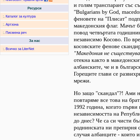
и голям транспарант със с
Ресурси
"Bulgarians by God, macedo
:.
Каталог за култура
феновете на "Плисат" подп
македонския флаг. Мачът б
:.
Артзона
повод четвъртата годишнин
:.
Писмена реч
независимо Косово. По вр
За нас
косовските фенове сканди
:.
Всичко за LiterNet
"Македония не съществува
отекна както в македонскит
албанските, че и в българс
Горещите глави се развихр
мрежи.
Но защо "скандал"?! Ами 
повтаряме все това на бра
1992 година, когато първи
независимостта на Републ
до днес? Че са си чисти бъ
роднинската ни препирня с
случая албанците - които 