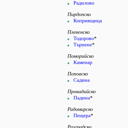
Радилово
Пирдопско
Копривщица
Плевенско
Тодорово
*
Търнене
*
Поморийско
Каменар
Поповско
Садина
Провадийско
Падина
*
Радомирско
Пещера
*
Разградско