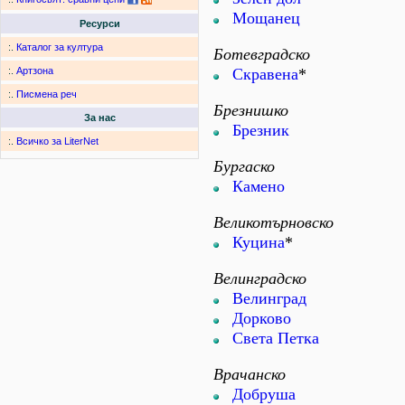
Мощанец
Ресурси
:.
Каталог за култура
Ботевградско
Скравена
*
:.
Артзона
:.
Писмена реч
Брезнишко
За нас
Брезник
:.
Всичко за LiterNet
Бургаско
Камено
Великотърновско
Куцина
*
Велинградско
Велинград
Дорково
Света Петка
Врачанско
Добруша