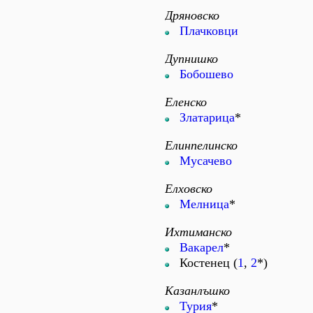
Дряновско
Плачковци
Дупнишко
Бобошево
Еленско
Златарица
*
Елинпелинско
Мусачево
Елховско
Мелница
*
Ихтиманско
Вакарел
*
Костенец (
1
,
2
*)
Казанлъшко
Турия
*