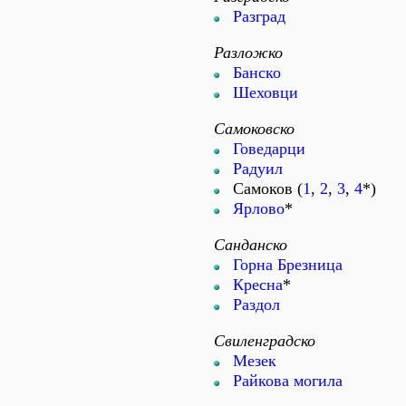
Разград
Разложко
Банско
Шеховци
Самоковско
Говедарци
Радуил
Самоков (
1
,
2
,
3
,
4
*)
Ярлово
*
Санданско
Горна Брезница
Кресна
*
Раздол
Свиленградско
Мезек
Райкова могила