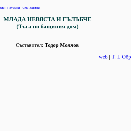
али
|
Потъмни
|
Стандартни
МЛАДА НЕВЯСТА И ГЪЛЪБЧЕ
(Тъга по бащиния дом)
=============================
Съставител:
Тодор Моллов
web
|
Т. І. Об