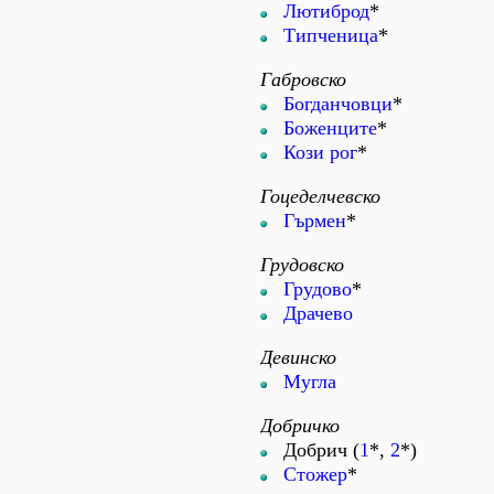
Лютиброд
*
Типченица
*
Габровско
Богданчовци
*
Боженците
*
Кози рог
*
Гоцеделчевско
Гърмен
*
Грудовско
Грудово
*
Драчево
Девинско
Мугла
Добричко
Добрич (
1
*,
2
*)
Стожер
*