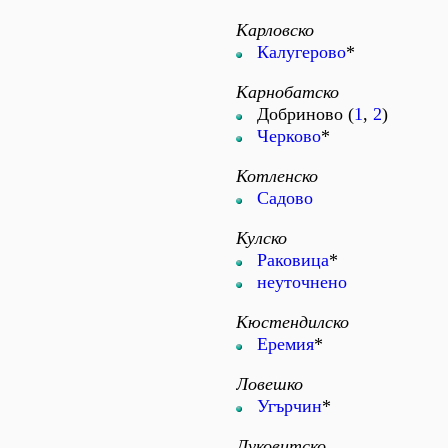
Карловско
Калугерово
*
Карнобатско
Добриново (
1
,
2
)
Черково
*
Котленско
Садово
Кулско
Раковица
*
неуточнено
Кюстендилско
Еремия
*
Ловешко
Угърчин
*
Луковитско