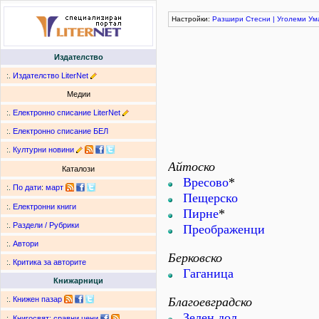
Настройки:
Разшири
Стесни
|
Уголеми
Ум
Издателство
:.
Издателство LiterNet
Медии
:.
Електронно списание LiterNet
:.
Електронно списание БЕЛ
:.
Културни новини
Айтоско
Каталози
Вресово
*
:.
По дати
:
март
Пещерско
:.
Електронни книги
Пирне
*
:.
Раздели / Рубрики
Преображенци
:.
Автори
Берковско
:.
Критика за авторите
Гаганица
Книжарници
Благоевградско
:.
Книжен пазар
Зелен дол
:.
Книгосвят: сравни цени