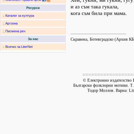
Хей, гукни, ми гукни, гугу
и аз съм така гукала,
Ресурси
кога съм била при мама.
:.
Каталог за култура
:.
Артзона
:.
Писмена реч
Скравена, Ботевградско (Архив К
За нас
:.
Всичко за LiterNet
=================
© Електронно издателство L
Български фолклорни мотиви. Т. 
Тодор Моллов. Варна: Lit