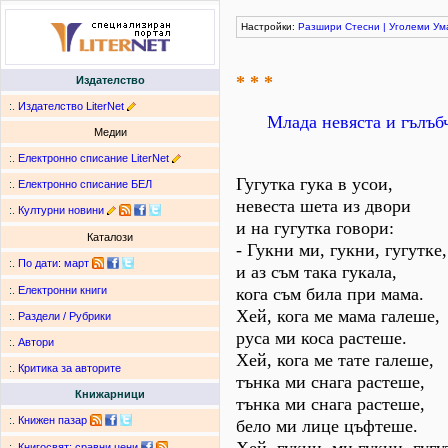
Настройки:
Разшири
Стесни
|
Уголеми
Ум
* * *
Издателство
:.
Издателство LiterNet
Млада невяста и гълъб
Медии
:.
Електронно списание LiterNet
Гугутка гука в усои,
:.
Електронно списание БЕЛ
невеста шета из двори
:.
Културни новини
и на гугутка говори:
Каталози
- Гукни ми, гукни, гугутке,
:.
По дати
:
март
и аз съм така гукала,
кога съм била при мама.
:.
Електронни книги
Хей, кога ме мама галеше,
:.
Раздели / Рубрики
руса ми коса растеше.
:.
Автори
Хей, кога ме тате галеше,
:.
Критика за авторите
тънка ми снага растеше,
Книжарници
тънка ми снага растеше,
:.
Книжен пазар
бело ми лице цъфтеше.
:.
Книгосвят: сравни цени