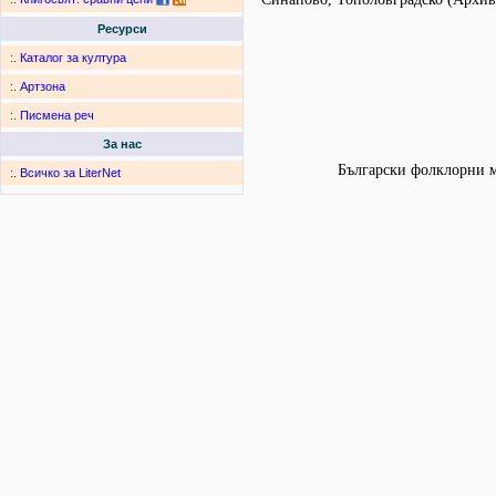
Ресурси
:.
Каталог за култура
:.
Артзона
:.
Писмена реч
За нас
Български фолклорни мо
:.
Всичко за LiterNet