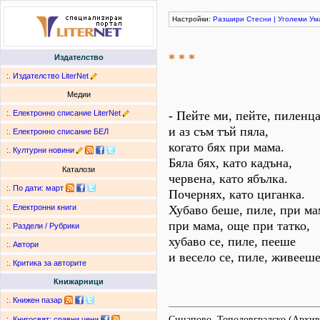
Настройки:
Разшири
Стесни
|
Уголеми
Ум
* * *
Издателство
:.
Издателство LiterNet
Медии
:.
Електронно списание LiterNet
- Пейте ми, пейте, пиленца
и аз съм тъй пяла,
:.
Електронно списание БЕЛ
когато бях при мама.
:.
Културни новини
Бяла бях, като кадъна,
Каталози
червена, като ябълка.
:.
По дати
:
март
Почернях, като циганка.
Хубаво беше, пиле, при ма
:.
Електронни книги
при мама, още при татко,
:.
Раздели / Рубрики
хубаво се, пиле, пееше
:.
Автори
и весело се, пиле, живееше
:.
Критика за авторите
Книжарници
:.
Книжен пазар
Синапово, Тополовградско (Архи
:.
Книгосвят: сравни цени