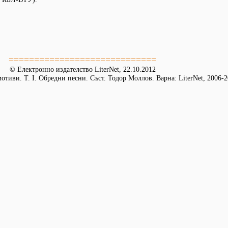
=============================
© Електронно издателство LiterNet, 22.10.2012
тиви. Т. І. Обредни песни. Съст. Тодор Моллов. Варна: LiterNet, 2006-