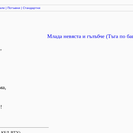
али
|
Потъмни
|
Стандартни
Млада невяста и гълъбче (Тъга по б
,
ма,
!
в КБЛ-ВТУ).