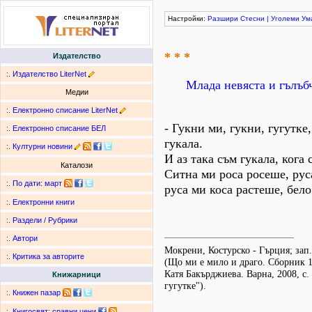
Настройки:
Разшири
Стесни
|
Уголеми
Ум
* * *
Издателство
:.
Издателство LiterNet
Млада невяста и гълъб
Медии
:.
Електронно списание LiterNet
- Гукни ми, гукни, гугутке
:.
Електронно списание БЕЛ
гукала.
:.
Културни новини
И аз така съм гукала, кога
Каталози
Ситна ми роса росеше, рус
:.
По дати
:
март
руса ми коса растеше, бел
:.
Електронни книги
:.
Раздели / Рубрики
:.
Автори
Мокрени, Костурско - Гърция; зап.
:.
Критика за авторите
(Що ми е мило и драго. Сборник 1
Катя Бакърджиева. Варна, 2008, с. 
Книжарници
гугутке").
:.
Книжен пазар
:.
Книгосвят: сравни цени