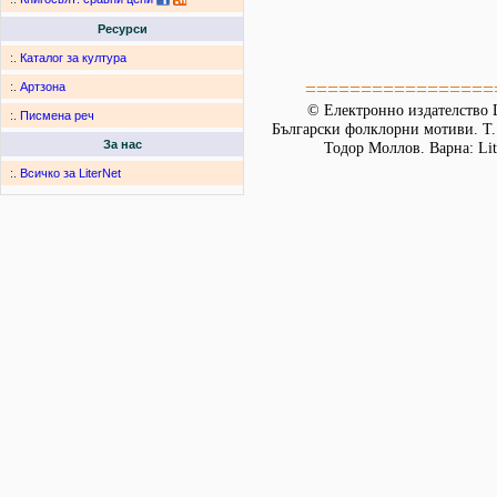
Ресурси
:.
Каталог за култура
=================
:.
Артзона
© Електронно издателство L
:.
Писмена реч
Български фолклорни мотиви. Т. 
За нас
Тодор Моллов. Варна: Lit
:.
Всичко за LiterNet