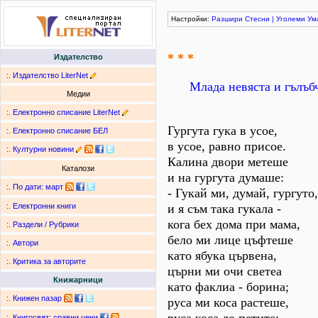
Настройки:
Разшири
Стесни
|
Уголеми
Ум
* * *
Издателство
:.
Издателство LiterNet
Млада невяста и гълъб
Медии
:.
Електронно списание LiterNet
Гургута гука в усое,
:.
Електронно списание БЕЛ
в усое, равно присое.
:.
Културни новини
Калина двори метеше
Каталози
и на гургута думаше:
:.
По дати
:
март
- Гукай ми, думай, гургуто,
и я съм така гукала -
:.
Електронни книги
кога бех дома при мама,
:.
Раздели / Рубрики
бело ми лице цъфтеше
:.
Автори
като ябука цървена,
:.
Критика за авторите
църни ми очи светеа
Книжарници
като факлиа - борина;
:.
Книжен пазар
руса ми коса растеше,
:.
Книгосвят: сравни цени