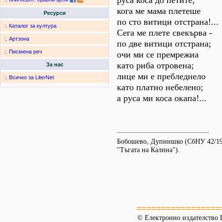
руса коса до петите;
кога ме мама плетеше
Ресурси
по сто витици отстрана!...
:.
Каталог за култура
Сега ме плете свекърва -
:.
Артзона
по две витици отстрана;
:.
Писмена реч
очи ми се премрежиа
като риба отровена;
За нас
лице ми е пребледнело
:.
Всичко за LiterNet
като платно небелено;
а руса ми коса окапа!...
Бобошево, Дупнишко (СбНУ 42/1936
"Тъгата на Калина").
=================
© Електронно издателство L