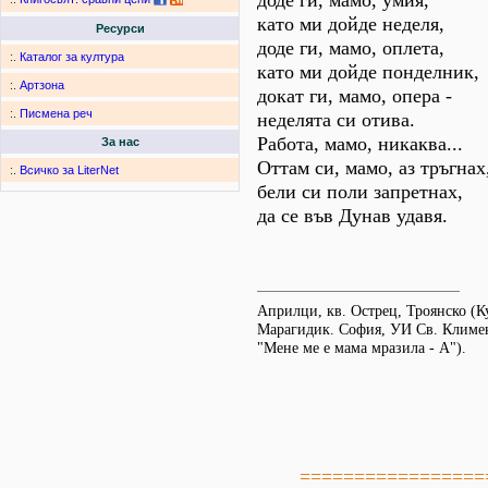
доде ги, мамо, умия,
като ми дойде неделя,
Ресурси
доде ги, мамо, оплета,
:.
Каталог за култура
като ми дойде понделник,
:.
Артзона
докат ги, мамо, опера -
:.
Писмена реч
неделята си отива.
Работа, мамо, никаква...
За нас
Оттам си, мамо, аз тръгнах
:.
Всичко за LiterNet
бели си поли запретнах,
да се във Дунав удавя.
Априлци, кв. Острец, Троянско (К
Марагидик. София, УИ Св. Климент
"Мене ме е мама мразила - А").
=================