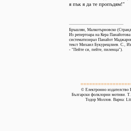
я пък я да те пропъдям!"
Бръшлян, Малкотърновско (Стран
Из репертоара на Кера Панайотова
систематизирал Панайот Маджаро
текст Михаил Букурещлиев. С., Из
- "Пейте си, пейте, пиленца").
=================
© Електронно издателство L
Български фолклорни мотиви. Т. 
Тодор Моллов. Варна: Lit