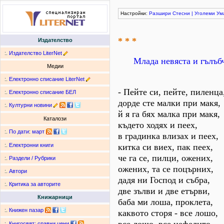
Настройки:
Разшири
Стесни
|
Уголеми
Ум
* * *
Издателство
:.
Издателство LiterNet
Млада невяста и гълъб
Медии
:.
Електронно списание LiterNet
- Пейте си, пейте, пиленца
:.
Електронно списание БЕЛ
дорде сте малки при макя,
:.
Културни новини
й я га бях малка при макя,
Каталози
където ходях и пеех,
:.
По дати
:
март
в градинка влизах и пеех,
китка си виех, пак пеех,
:.
Електронни книги
че га се, пилци, ожених,
:.
Раздели / Рубрики
ожених, та се поцърних,
:.
Автори
дадя ни Господ и събра,
:.
Критика за авторите
две зълви и две етърви,
Книжарници
баба ми лоша, проклета,
:.
Книжен пазар
каквото сторя - все лошо,
:.
Книгосвят: сравни цени