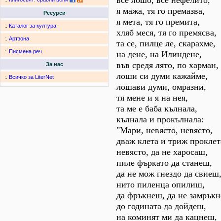
все лошо, все нефелито,
я мажа, тя го премазва,
Ресурси
я мета, тя го премита,
:.
Каталог за култура
хляб меся, тя го премясва,
:.
Артзона
та се, пилце ле, скарахме,
:.
Писмена реч
на дене, на Илиндене,
във средя лято, по харман,
За нас
лоши си думи кажайме,
:.
Всичко за LiterNet
лошави думи, омразни,
тя мене и я на нея,
та ме е баба кълнала,
кълнала и прокълнала:
"Мари, невясто, невясто,
дваж клета и триж проклет
невясто, да не харосаш,
пиле фъркато да станеш,
да не мож гнездо да свиеш
нито пиленца опилиш,
да фръкнеш, да не замрък
до годината да дойдеш,
на коминят ми да кацнеш,