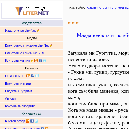
Настройки:
Разшири
Стесни
|
Уголеми
Ум
* * *
Издателство
:.
Издателство LiterNet
Млада невяста и гълъб
Медии
:.
Електронно списание LiterNet
Загукала ми Гургутка,
мори
:.
Електронно списание БЕЛ
невестини дарове.
:.
Културни новини
Невеста двори метеше, па 
Каталози
- Гукна ми, гукни, гургутке
:.
По дати
:
март
гукала,
и я съм така гукала, кога 
:.
Електронни книги
кога съм била маненка, ког
:.
Раздели / Рубрики
мама,
:.
Автори
кога съм била при мама, ощ
:.
Критика за авторите
Кога ме мама миеше - руса
Книжарници
кога ме тата хранеше - бе
:.
Книжен пазар
бело ми лице цъфтеше, рав
:.
Книгосвят: сравни цени