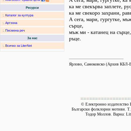
А сега, мари, гургутке, ка 
ка ме свекърва заплете, ру
Ресурси
ка ме свекоро захрани, рав
:.
Каталог за култура
А сега, мари, гургутке, мъ
:.
Артзона
сърце,
:.
Писмена реч
мъж ми - катанец на сърце
ръце.
За нас
:.
Всичко за LiterNet
Ярлово, Самоковско (Архив КБЛ-
=================
© Електронно издателство L
Български фолклорни мотиви. Т. 
Тодор Моллов. Варна: Lit