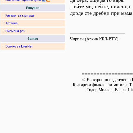
да бера, още да го варя.
Пейте ми, пейте, пиленца,
Ресурси
дорде сте дребни при мама
:.
Каталог за култура
:.
Артзона
:.
Писмена реч
Чирпан (Архив КБЛ-ВТУ).
За нас
:.
Всичко за LiterNet
=================
© Електронно издателство L
Български фолклорни мотиви. Т. 
Тодор Моллов. Варна: Lit