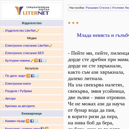
Настройки:
Разшири
Стесни
|
Уголеми
Ум
* * *
Издателство
:.
Издателство LiterNet
Млада невяста и гълъб
Медии
:.
Електронно списание LiterNet
- Пейте ми, пейте, пиленца
:.
Електронно списание БЕЛ
дорде сте дребни при мама
:.
Културни новини
дорде не сте хвръкнали,
Каталози
както съм ази хвръкнала,
:.
По дати
:
март
далеко литнала.
На зла свекърва налетях,
:.
Електронни книги
свекърва, змия усойница,
:.
Раздели / Рубрики
две зълви - змии отровни.
:.
Автори
Че не можах ази да науча
:.
Критика за авторите
от бунар вода да пия,
Книжарници
в корито ризи да пера,
:.
Книжен пазар
на нива боб да бера,
:.
Книгосвят: сравни цени