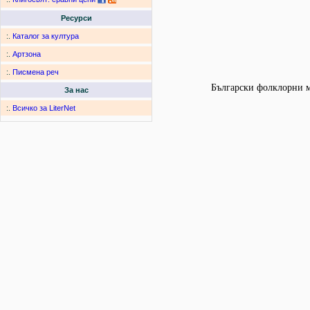
Ресурси
:.
Каталог за култура
:.
Артзона
:.
Писмена реч
Български фолклорни мо
За нас
:.
Всичко за LiterNet