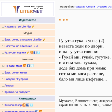
Настройки:
Разшири
Стесни
|
Уголеми
Ум
* * *
Издателство
:.
Издателство LiterNet
Медии
:.
Електронно списание LiterNet
Гугутка гука в усое, (2)
невеста ходи по двори,
:.
Електронно списание БЕЛ
и на гугутка говори:
:.
Културни новини
- Гукай ми, гукай, гугутке,
Каталози
и я съм така гукала,
:.
По дати
:
март
доде бях дома при мама;
ситна ми коса растеше,
:.
Електронни книги
бяло ми лице цъфтеше...
:.
Раздели / Рубрики
:.
Автори
:.
Критика за авторите
Книжарници
Мусачево, Елинпелинско; лазарска 
zapisID=11015> 16.09.2012); непъл
:.
Книжен пазар
:.
Книгосвят: сравни цени