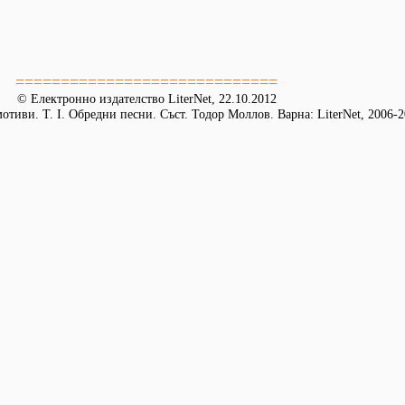
=============================
© Електронно издателство LiterNet, 22.10.2012
тиви. Т. І. Обредни песни. Съст. Тодор Моллов. Варна: LiterNet, 2006-