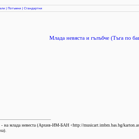
али
|
Потъмни
|
Стандартни
Млада невяста и гълъбче (Тъга по б
- на млада невеста (Архив-ИМ-БАН <http://musicart.imbm.bas.bg/karton.a
на).