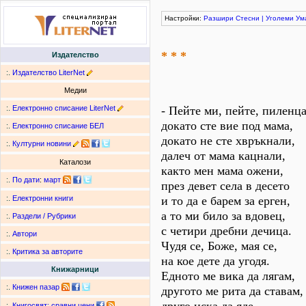
Настройки:
Разшири
Стесни
|
Уголеми
Ум
* * *
Издателство
:.
Издателство LiterNet
Медии
:.
Електронно списание LiterNet
- Пейте ми, пейте, пиленца
докато сте вие под мама,
:.
Електронно списание БЕЛ
докато не сте хвръкнали,
:.
Културни новини
далеч от мама кацнали,
Каталози
както мен мама ожени,
:.
По дати
:
март
през девет села в десето
и то да е барем за ерген,
:.
Електронни книги
а то ми било за вдовец,
:.
Раздели / Рубрики
с четири дребни дечица.
:.
Автори
Чудя се, Боже, мая се,
:.
Критика за авторите
на кое дете да угодя.
Книжарници
Едното ме вика да лягам,
:.
Книжен пазар
другото ме рита да ставам,
:.
Книгосвят: сравни цени