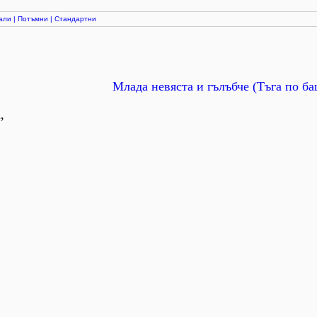
али
|
Потъмни
|
Стандартни
Млада невяста и гълъбче (Тъга по б
,