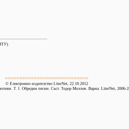
ВТУ).
=============================
© Електронно издателство LiterNet, 22.10.2012
тиви. Т. І. Обредни песни. Съст. Тодор Моллов. Варна: LiterNet, 2006-