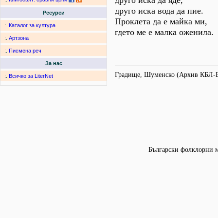
друго иска да яде,
друго иска вода да пие.
Ресурси
Проклета да е майка ми,
:.
Каталог за култура
гдето ме е малка оженила.
:.
Артзона
:.
Писмена реч
За нас
Градище, Шуменско (Архив КБЛ-
:.
Всичко за LiterNet
Български фолклорни мо