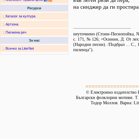
във леген ризи да пера,
на синджир да ги простира
Ресурси
:.
Каталог за култура
:.
Артзона
:.
Писмена реч
неуточнено (Стоин-Песнопойка, №
с. 171, № 126; =Осинин, Д. От лех
За нас
(Народни песни). /Подбрал ... С., 1
:.
Всичко за LiterNet
пиленца").
=================
© Електронно издателство L
Български фолклорни мотиви. Т. 
Тодор Моллов. Варна: Lit