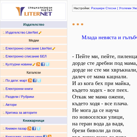
Настройки:
Разшири
Стесни
|
Уголеми
Ум
* * *
Издателство
:.
Издателство LiterNet
Млада невяста и гълъб
Медии
:.
Електронно списание LiterNet
- Пейте ми, пейте, пиленца
:.
Електронно списание БЕЛ
дорде сте дребни под мама
:.
Културни новини
дорде не сте ми хвръкнали
Каталози
далеч от мама кацнали.
:.
По дати
:
март
И аз кога бех при майка,
където ходех - все пеех.
:.
Електронни книги
Откак ме мама ожени,
:.
Раздели / Рубрики
където ходя - все плача.
:.
Автори
Не мога да се науча
:.
Критика за авторите
по новоселски улици,
Книжарници
на геран вода да вадя,
:.
Книжен пазар
брези биволи да поя,
:.
Книгосвят: сравни цени