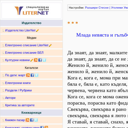
Настройки:
Разшири
Стесни
|
Уголеми
Ум
* * *
Издателство
:.
Издателство LiterNet
Млада невяста и гълъб
Медии
:.
Електронно списание LiterNet
Да знаят, да знаят, малкит
:.
Електронно списание БЕЛ
да знаят, да знаят, да се не
:.
Културни новини
Женило й, женило й, женс
Каталози
женило й, женило й, женск
:.
По дати
:
март
Кога е, кога е, мома при ма
бяла е, бяла е, като къделя,
:.
Електронни книги
червена, червена като ябъл
:.
Раздели / Рубрики
Кога се, кога се мома ожен
:.
Автори
порасва, порасва като фид
:.
Критика за авторите
Свекърва, свекърва я рано
Книжарници
свекърва, свекърва я люто
:.
Книжен пазар
Я ставай, я ставай, снахо, 
:.
Книгосвят: сравни цени