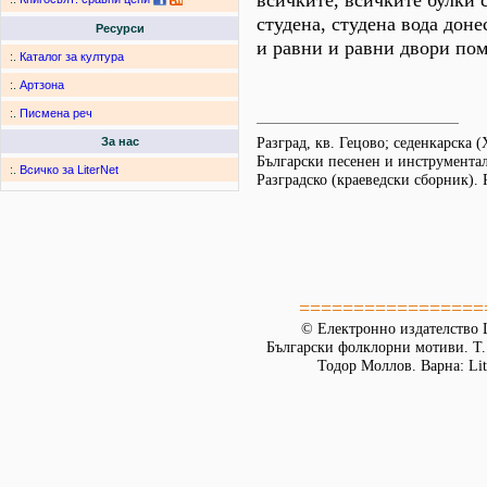
всичките, всичките булки 
студена, студена вода доне
Ресурси
и равни и равни двори пом
:.
Каталог за култура
:.
Артзона
:.
Писмена реч
Разград, кв. Гецово; седенкарска 
За нас
Български песенен и инструмента
:.
Всичко за LiterNet
Разградско (краеведски сборник). 
=================
© Електронно издателство L
Български фолклорни мотиви. Т. 
Тодор Моллов. Варна: Lit