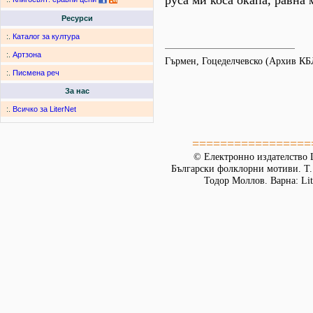
руса ми коса окапа, равна 
Ресурси
:.
Каталог за култура
:.
Артзона
Гърмен, Гоцеделчевско (Архив К
:.
Писмена реч
За нас
:.
Всичко за LiterNet
=================
© Електронно издателство L
Български фолклорни мотиви. Т. 
Тодор Моллов. Варна: Lit