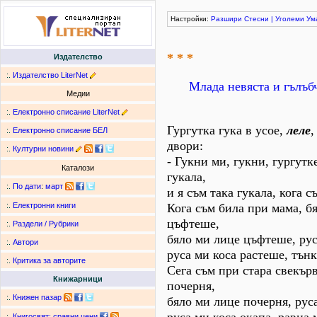
Настройки:
Разшири
Стесни
|
Уголеми
Ум
* * *
Издателство
:.
Издателство LiterNet
Млада невяста и гълъб
Медии
:.
Електронно списание LiterNet
Гургутка гука в усое,
леле
,
:.
Електронно списание БЕЛ
двори:
:.
Културни новини
- Гукни ми, гукни, гургутке
Каталози
гукала,
:.
По дати
:
март
и я съм така гукала, кога 
Кога съм била при мама, б
:.
Електронни книги
цъфтеше,
:.
Раздели / Рубрики
бяло ми лице цъфтеше, рус
:.
Автори
руса ми коса растеше, тън
:.
Критика за авторите
Сега съм при стара свекърв
Книжарници
почерня,
:.
Книжен пазар
бяло ми лице почерня, руса
:.
Книгосвят: сравни цени