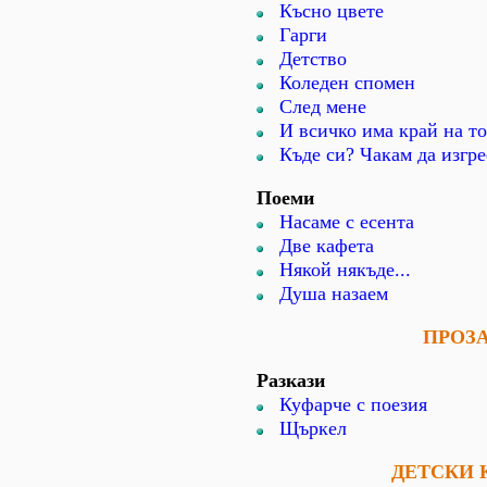
Късно цвете
Гарги
Детство
Коледен спомен
След мене
И всичко има край на тоя
Къде си? Чакам да изгре
Поеми
Насаме с есента
Две кафета
Някой някъде...
Душа назаем
ПРОЗ
Разкази
Куфарче с поезия
Щъркел
ДЕТСКИ 