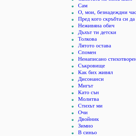
Сам
О, мои, безнадеждни ча
Пред кого скръбта си да 
Неживяна обич
Дъхът ти детски
Толкова
Лятото остава
Спомен
Ненаписано стихотворе
Съкровище
Как бих живял
Дисонанси
Мигът
Като сън
Молитва
Стихът ми
Очи
Двойник
Зимно
В синьо