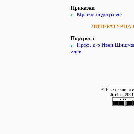
Приказки
Мравче-подигравче
ЛИТЕРАТУРНА
Портрети
Проф. д-р Иван Шишман
идеи
© Електронно изд
LiterNet, 2001