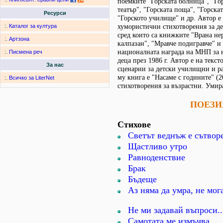
поемките "Горската болница", "Гор
театър", "Горската поща", "Горска
Ресурси
"Горското училище" и др. Автор е
хумористични стихотворения за д
:.
Каталог за култура
сред които са книжките "Врана н
:.
Артзона
калпазан", "Мравче подигравче" и 
националната награда на МНП за н
:.
Писмена реч
деца през 1986 г. Автор е на текст
За нас
сценарии за детски училищни и р
му книга е "Насаме с годините" (2
:.
Всичко за LiterNet
стихотворения за възрастни. Умира
ПОЕЗИ
Стихове
Светът веднъж е сътвор
Щастливо утро
Равноденствие
Брак
Бъдеще
Аз няма да умра, не мога
Не ми задавай въпроси..
Самотата ме измъчва...