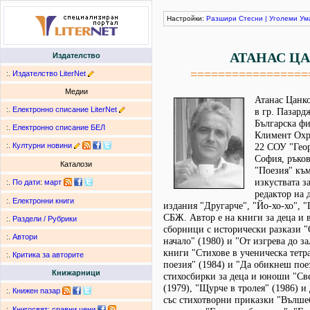
Настройки:
Разшири
Стесни
|
Уголеми
Ум
АТАНАС Ц
Издателство
=================
:.
Издателство LiterNet
Медии
Атанас Цанко
:.
Електронно списание LiterNet
в гр. Пазард
Българска фи
:.
Електронно списание БЕЛ
Климент Охри
:.
Културни новини
22 СОУ "Геор
София, ръков
Каталози
"Поезия" към
изкуствата з
:.
По дати
:
март
редактор на 
:.
Електронни книги
издания "Другарче", "Йо-хо-хо", "
СБЖ. Автор е на книги за деца и 
:.
Раздели / Рубрики
сборници с исторически разкази "
:.
Автори
начало" (1980) и "От изгрева до за
книги "Стихове в ученическа тетра
:.
Критика за авторите
поезия" (1984) и "Да обикнеш поез
Книжарници
стихосбирки за деца и юноши "Све
(1979), "Щурче в тролея" (1986) и
:.
Книжен пазар
със стихотворни приказки "Вълше
:.
Книгосвят: сравни цени