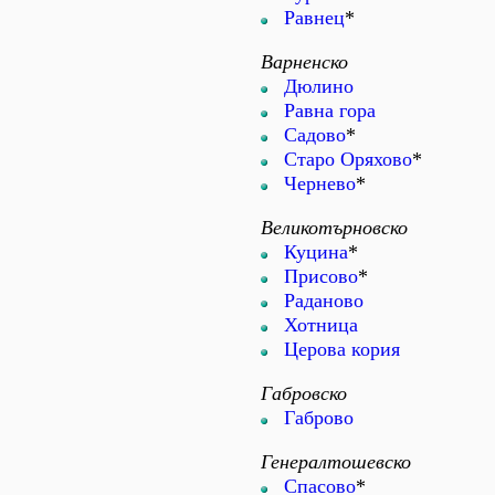
Равнец
*
Варненско
Дюлино
Равна гора
Садово
*
Старо Оряхово
*
Чернево
*
Великотърновско
Куцина
*
Присово
*
Раданово
Хотница
Церова кория
Габровско
Габрово
Генералтошевско
Спасово
*