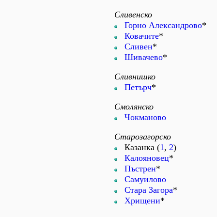
Сливенско
Горно Александрово
*
Ковачите
*
Сливен
*
Шивачево
*
Сливнишко
Петърч
*
Смолянско
Чокманово
Старозагорско
Казанка (
1
,
2
)
Калояновец
*
Пъстрен
*
Самуилово
Стара Загора
*
Хрищени
*