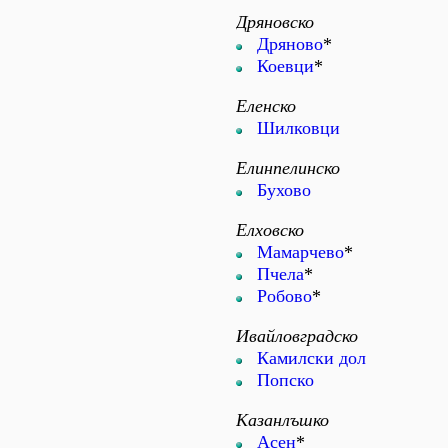
Дряновско
Дряново
*
Коевци
*
Еленско
Шилковци
Елинпелинско
Бухово
Елховско
Мамарчево
*
Пчела
*
Робово
*
Ивайловградско
Камилски дол
Попско
Казанлъшко
Асен
*