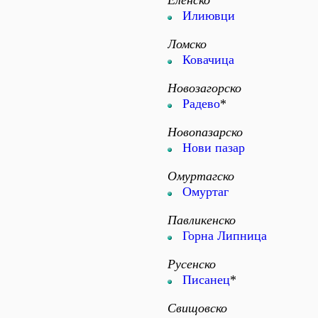
Еленско
Илиювци
Ломско
Ковачица
Новозагорско
Радево
*
Новопазарско
Нови пазар
Омуртагско
Омуртаг
Павликенско
Горна Липница
Русенско
Писанец
*
Свищовско