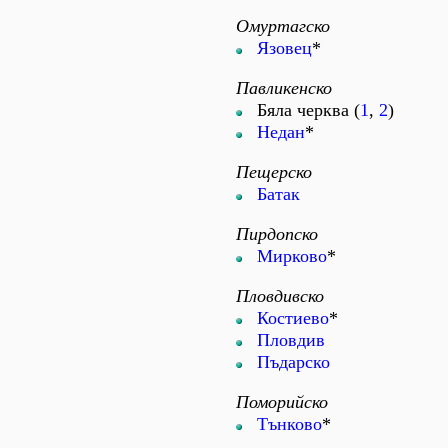
Омуртагско
Язовец
*
Павликенско
Бяла черква (
1
,
2
)
Недан
*
Пещерско
Батак
Пирдопско
Мирково
*
Пловдивско
Костиево
*
Пловдив
Пъдарско
Поморийско
Тънково
*