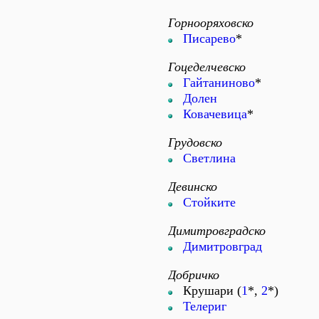
Горнооряховско
Писарево
*
Гоцеделчевско
Гайтаниново
*
Долен
Ковачевица
*
Грудовско
Светлина
Девинско
Стойките
Димитровградско
Димитровград
Добричко
Крушари (
1
*,
2
*)
Телериг