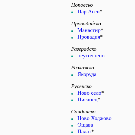
Поповско
Цар Асен
*
Провадийско
Манастир
*
Провадия
*
Разградско
неуточнено
Разложко
Якоруда
Русенско
Ново село
*
Писанец
*
Санданско
Ново Ходжово
Ощава
Палат
*