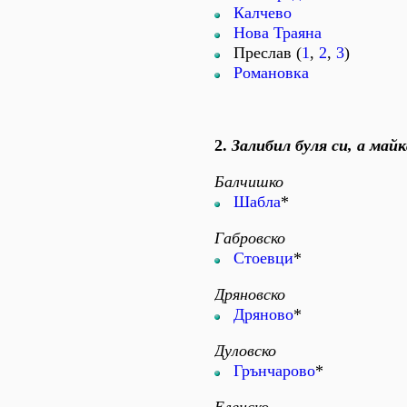
Калчево
Нова Траяна
Преслав (
1
,
2
,
3
)
Романовка
2.
Залибил буля си, а майк
Балчишко
Шабла
*
Габровско
Стоевци
*
Дряновско
Дряново
*
Дуловско
Грънчарово
*