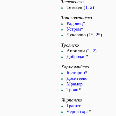
Тетевенско
Тетевен (
1
,
2
)
Тополовградско
Радовец
*
Устрем
*
Чукарово (
1
*,
2
*)
Троянско
Априлци (
1
,
2
)
Добродан
*
Харманлийско
Българин
*
Доситеево
Мрамор
Троян
*
Чирпанско
Гранит
Черна гора
*