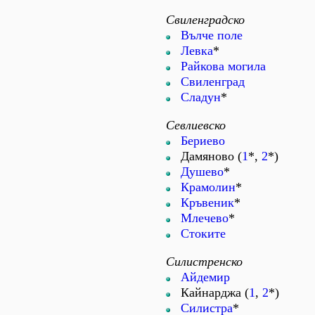
Свиленградско
Вълче поле
Левка
*
Райкова могила
Свиленград
Сладун
*
Севлиевско
Бериево
Дамяново (
1
*,
2
*)
Душево
*
Крамолин
*
Кръвеник
*
Млечево
*
Стоките
Силистренско
Айдемир
Кайнарджа (
1
,
2
*)
Силистра
*