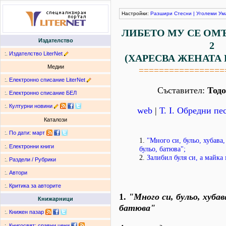
Настройки:
Разшири
Стесни
|
Уголеми
Ум
ЛИБЕТО МУ СЕ ОМЪ
Издателство
2
:.
Издателство LiterNet
(ХАРЕСВА ЖЕНАТА 
Медии
=================
:.
Електронно списание LiterNet
Съставител:
Тод
:.
Електронно списание БЕЛ
:.
Културни новини
web
|
Т. І. Обредни пе
Каталози
:.
По дати
:
март
1.
"Много си, бульо, хубава,
:.
Електронни книги
бульо, батюва";
2.
Залибил буля си, а майка 
:.
Раздели / Рубрики
:.
Автори
:.
Критика за авторите
1.
"Много си, бульо, хубава
Книжарници
батюва"
:.
Книжен пазар
:.
Книгосвят: сравни цени