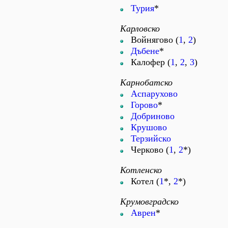
Турия
*
Карловско
Войнягово (
1
,
2
)
Дъбене
*
Калофер (
1
,
2
,
3
)
Карнобатско
Аспарухово
Горово
*
Добриново
Крушово
Терзийско
Черково (
1
,
2
*)
Котленско
Котел (
1
*,
2
*)
Крумовградско
Аврен
*