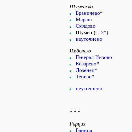
Шуменско
Браничево
*
Мараш
Смядово
Шумен (
1
,
2
*)
неуточнено
Ямболско
Генерал Инзово
Козарево
*
Лозенец
*
Тенево
*
неуточнено
* * *
Гърция
Баница