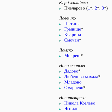
Кърджалийско
Пчеларово (
1
*,
2
*,
3
*)
Ловешко
Гостиня
Градище
*
Къкрина
Смочан
*
Ломско
Мокреш
*
Новозагорско
Дядово
*
Любенова махала
*
Младово
Омарчево
*
Новопазарско
Никола Козлево
Ягнило