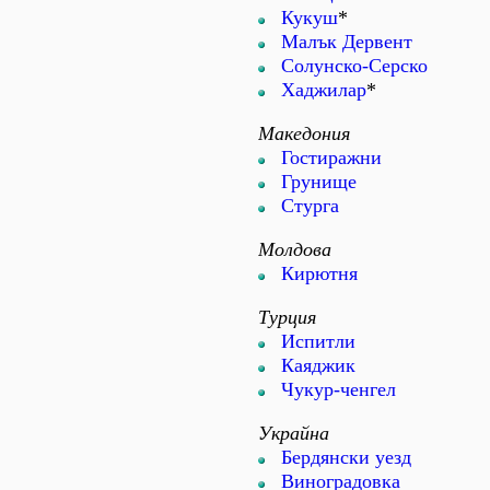
Кукуш
*
Малък Дервент
Солунско-Серско
Хаджилар
*
Македония
Гостиражни
Грунище
Стурга
Молдова
Кирютня
Турция
Испитли
Каяджик
Чукур-ченгел
Украйна
Бердянски уезд
Виноградовка