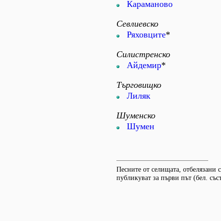
Караманово
Севлиевско
Ряховците
*
Силистренско
Айдемир
*
Търговищко
Лиляк
Шуменско
Шумен
Песните от селищата, отбелязани съ
публикуват за първи път (бел. съст