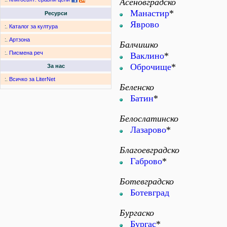
Асеновградско
Манастир
*
Ресурси
Яврово
:.
Каталог за култура
:.
Артзона
Балчишко
:.
Писмена реч
Ваклино
*
Оброчище
*
За нас
:.
Всичко за LiterNet
Беленско
Батин
*
Белослатинско
Лазарово
*
Благоевградско
Габрово
*
Ботевградско
Ботевград
Бургаско
Бургас
*