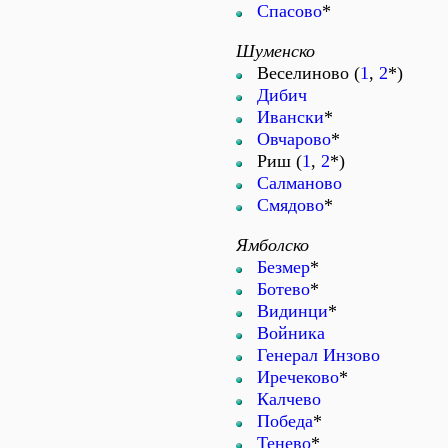
Спасово
*
Шуменско
Веселиново (
1
,
2
*)
Дибич
Ивански
*
Овчарово
*
Риш (
1
,
2
*)
Салманово
Смядово
*
Ямболско
Безмер
*
Ботево
*
Видинци
*
Войника
Генерал Инзово
Иречеково
*
Калчево
Победа
*
Тенево
*