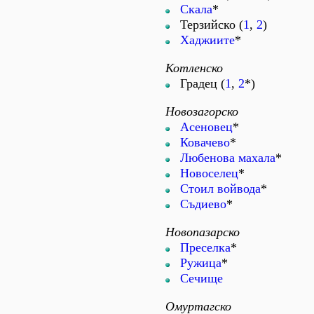
Скала
*
Терзийско (
1
,
2
)
Хаджиите
*
Котленско
Градец (
1
,
2
*)
Новозагорско
Асеновец
*
Ковачево
*
Любенова махала
*
Новоселец
*
Стоил войвода
*
Съдиево
*
Новопазарско
Преселка
*
Ружица
*
Сечище
Омуртагско