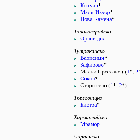
Кочмар
*
Мали Извор
*
Нова Камена
*
Тополовградско
Орлов дол
Тутраканско
Варненци
*
Зафирово
*
Малък Преславец (
1
*,
2
Сокол
*
Старо село (
1
*,
2
*)
Търговищко
Бистра
*
Харманлийско
Мрамор
Чирпанско