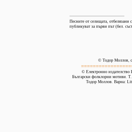
Песните от селищата, отбелязани съ
публикуват за първи път (бел. съст
© Тодор Моллов, с
=================
© Електронно издателство L
Български фолклорни мотиви. Т. 
Тодор Моллов. Варна: Lit