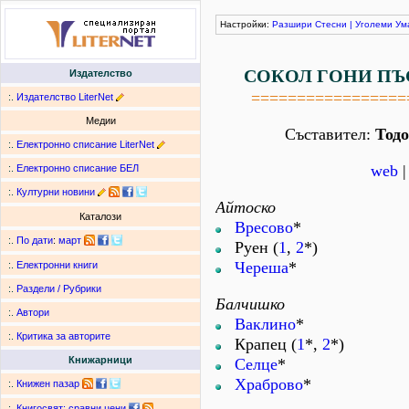
Настройки:
Разшири
Стесни
|
Уголеми
Ум
СОКОЛ ГОНИ ПЪ
Издателство
=================
:.
Издателство LiterNet
Медии
Съставител:
Тод
:.
Електронно списание LiterNet
web
:.
Електронно списание БЕЛ
:.
Културни новини
Айтоско
Каталози
Вресово
*
:.
По дати
:
март
Руен (
1
,
2
*)
Череша
*
:.
Електронни книги
:.
Раздели / Рубрики
Балчишко
:.
Автори
Ваклино
*
:.
Критика за авторите
Крапец (
1
*,
2
*)
Книжарници
Селце
*
Храброво
*
:.
Книжен пазар
:.
Книгосвят: сравни цени