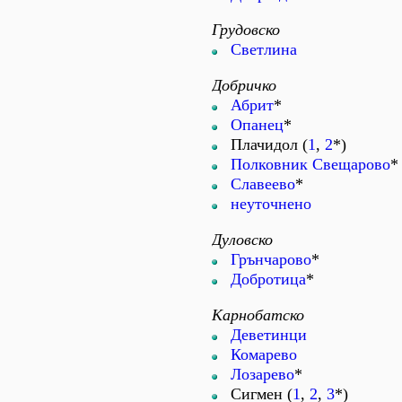
Грудовско
Светлина
Добричко
Абрит
*
Опанец
*
Плачидол (
1
,
2
*)
Полковник Свещарово
*
Славеево
*
неуточнено
Дуловско
Грънчарово
*
Добротица
*
Карнобатско
Деветинци
Комарево
Лозарево
*
Сигмен (
1
,
2
,
3
*)