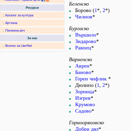
Беленско
Ресурси
Борово (
1
*,
2
*)
:.
Каталог за култура
Чилнов
*
:.
Артзона
Бургаско
:.
Писмена реч
Вършило
*
За нас
Зидарово
*
:.
Всичко за LiterNet
Равнец
*
Варненско
Аврен
*
Баново
*
Горен чифлик
*
Дюлино (
1
,
2
*)
Зорница
*
Изгрев
*
Крумово
Садово
*
Горнооряховско
Добри дял
*