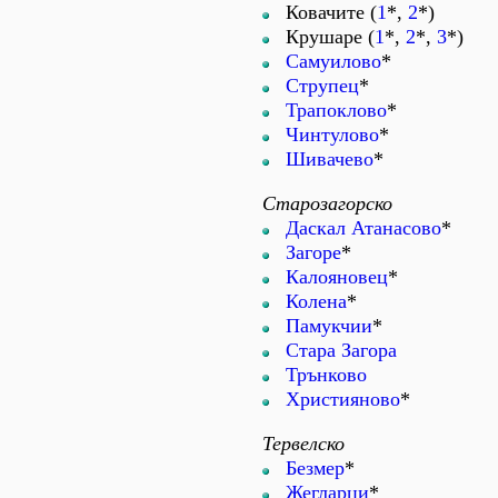
Ковачите (
1
*,
2
*)
Крушаре (
1
*,
2
*,
3
*)
Самуилово
*
Струпец
*
Трапоклово
*
Чинтулово
*
Шивачево
*
Старозагорско
Даскал Атанасово
*
Загоре
*
Калояновец
*
Колена
*
Памукчии
*
Стара Загора
Трънково
Християново
*
Тервелско
Безмер
*
Жегларци
*