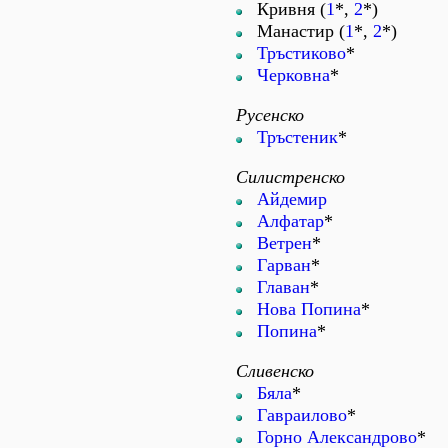
Кривня (
1
*,
2
*)
Манастир (
1
*,
2
*)
Тръстиково
*
Черковна
*
Русенско
Тръстеник
*
Силистренско
Айдемир
Алфатар
*
Ветрен
*
Гарван
*
Главан
*
Нова Попина
*
Попина
*
Сливенско
Бяла
*
Гавраилово
*
Горно Александрово
*