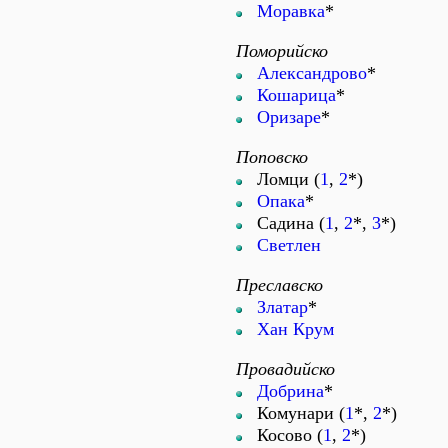
Моравка
*
Поморийско
Александрово
*
Кошарица
*
Оризаре
*
Поповско
Ломци (
1
,
2
*)
Опака
*
Садина (
1
,
2
*,
3
*)
Светлен
Преславско
Златар
*
Хан Крум
Провадийско
Добрина
*
Комунари (
1
*,
2
*)
Косово (
1
,
2
*)