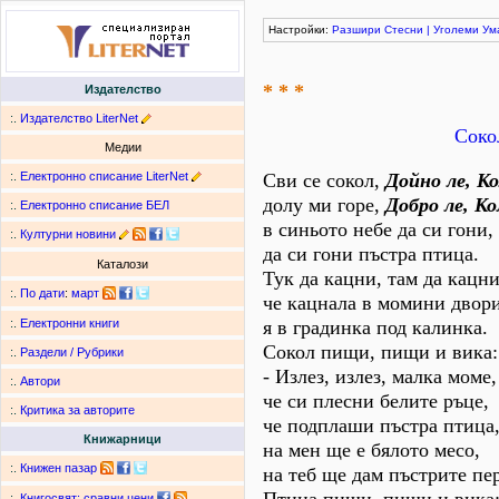
Настройки:
Разшири
Стесни
|
Уголеми
Ум
* * *
Издателство
:.
Издателство LiterNet
Соко
Медии
:.
Електронно списание LiterNet
Сви се сокол,
Дойно ле, Ко
долу ми горе,
Добро ле, Ко
:.
Електронно списание БЕЛ
в синьото небе да си гони,
:.
Културни новини
да си гони пъстра птица.
Каталози
Тук да кацни, там да кацни
:.
По дати
:
март
че кацнала в момини двори
я в градинка под калинка.
:.
Електронни книги
Сокол пищи, пищи и вика:
:.
Раздели / Рубрики
- Излез, излез, малка моме,
:.
Автори
че си плесни белите ръце,
:.
Критика за авторите
че подплаши пъстра птица,
Книжарници
на мен ще е бялото месо,
:.
Книжен пазар
на теб ще дам пъстрите пе
:.
Книгосвят: сравни цени