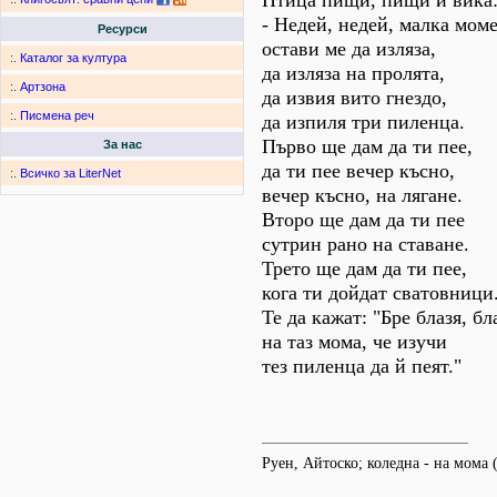
Птица пищи, пищи и вика
- Недей, недей, малка моме
Ресурси
остави ме да изляза,
:.
Каталог за култура
да изляза на пролята,
:.
Артзона
да извия вито гнездо,
:.
Писмена реч
да изпиля три пиленца.
Първо ще дам да ти пее,
За нас
да ти пее вечер късно,
:.
Всичко за LiterNet
вечер късно, на лягане.
Второ ще дам да ти пее
сутрин рано на ставане.
Трето ще дам да ти пее,
кога ти дойдат сватовници
Те да кажат: "Бре блазя, бл
на таз мома, че изучи
тез пиленца да й пеят."
Руен, Айтоско; коледна - на мома