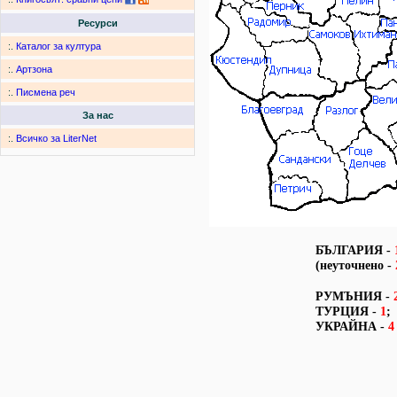
Ресурси
:.
Каталог за култура
:.
Артзона
:.
Писмена реч
За нас
:.
Всичко за LiterNet
БЪЛГАРИЯ -
(неуточнено -
РУМЪНИЯ -
ТУРЦИЯ -
1
;
УКРАЙНА -
4