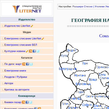
Настройки:
Разшири
Стесни
|
Уголеми
Ум
ГЕОГРАФИЯ Н
Издателство
=================
:.
Издателство LiterNet
Медии
Соко
:.
Електронно списание LiterNet
:.
Електронно списание БЕЛ
:.
Културни новини
Каталози
:.
По дати
:
март
:.
Електронни книги
:.
Раздели / Рубрики
:.
Автори
:.
Критика за авторите
Книжарници
:.
Книжен пазар
:.
Книгосвят: сравни цени