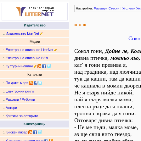
Настройки:
Разшири
Стесни
|
Уголеми
Ум
* * *
Издателство
:.
Издателство LiterNet
Соко
Медии
:.
Електронно списание LiterNet
Сокол гони,
Дойне ле, Кол
дивна птичка,
момньо льо,
:.
Електронно списание БЕЛ
кат' я гони превива я,
:.
Културни новини
над градинка, над люлчица
Каталози
тук да кацни, там да кацни
:.
По дати
:
март
че кацнала в момин дворец
Не я съзря нийде никой,
:.
Електронни книги
най я съзря малка мома,
:.
Раздели / Рубрики
плесна ръце да я плаши,
:.
Автори
тропна с крака да я гони.
:.
Критика за авторите
Отговаря дивна птичка:
Книжарници
- Не ме пъди, малка моме,
:.
Книжен пазар
аз ще свия вито гнездо,
:.
Книгосвят: сравни цени