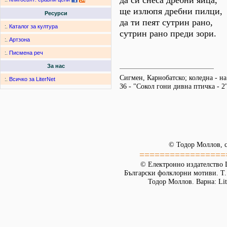
да си снеса дребни яйца,
ще излюпя дребни пилци,
Ресурси
да ти пеят сутрин рано,
:.
Каталог за култура
сутрин рано преди зори.
:.
Артзона
:.
Писмена реч
За нас
Сигмен, Карнобатско; коледна - н
:.
Всичко за LiterNet
36 - "Сокол гони дивна птичка - 2"
© Тодор Моллов, с
=================
© Електронно издателство L
Български фолклорни мотиви. Т. 
Тодор Моллов. Варна: Lit