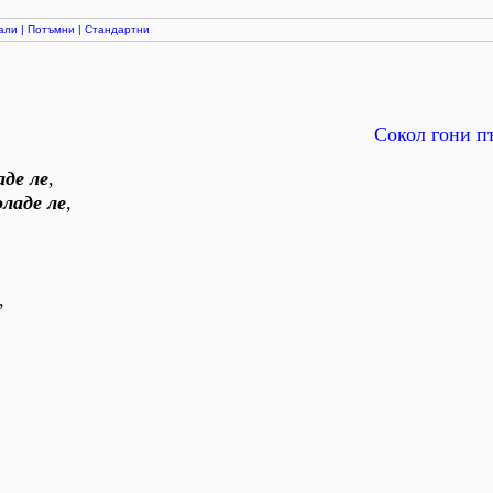
али
|
Потъмни
|
Стандартни
Сокол гони п
аде ле
,
оладе ле
,
,