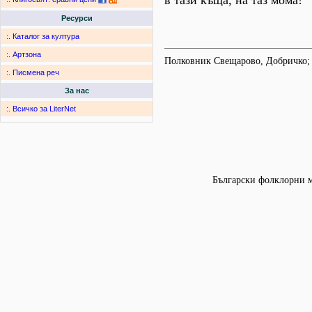
в тази къща, на таз мома!
Ресурси
:.
Каталог за култура
:.
Артзона
Полковник Свещарово, Добричко; 
:.
Писмена реч
За нас
:.
Всичко за LiterNet
Български фолклорни мо