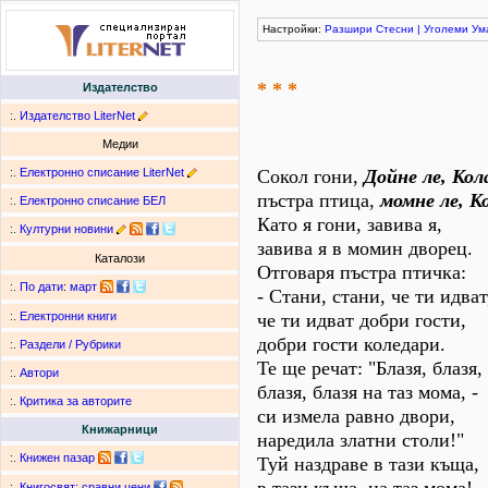
Настройки:
Разшири
Стесни
|
Уголеми
Ум
* * *
Издателство
:.
Издателство LiterNet
Медии
:.
Електронно списание LiterNet
Сокол гони,
Дойне ле, Кол
пъстра птица,
момне ле, К
:.
Електронно списание БЕЛ
Като я гони, завива я,
:.
Културни новини
завива я в момин дворец.
Каталози
Отговаря пъстра птичка:
:.
По дати
:
март
- Стани, стани, че ти идват
че ти идват добри гости,
:.
Електронни книги
добри гости коледари.
:.
Раздели / Рубрики
Те ще речат: "Блазя, блазя,
:.
Автори
блазя, блазя на таз мома, -
:.
Критика за авторите
си измела равно двори,
Книжарници
наредила златни столи!"
:.
Книжен пазар
Туй наздраве в тази къща,
:.
Книгосвят: сравни цени