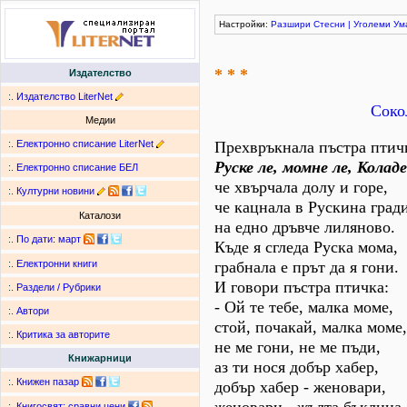
Настройки:
Разшири
Стесни
|
Уголеми
Ум
* * *
Издателство
:.
Издателство LiterNet
Соко
Медии
:.
Електронно списание LiterNet
Прехвръкнала пъстра птич
Руске ле, момне ле, Коладе
:.
Електронно списание БЕЛ
че хвърчала долу и горе,
:.
Културни новини
че кацнала в Рускина град
Каталози
на едно дръвче лиляново.
:.
По дати
:
март
Къде я сгледа Руска мома,
грабнала е прът да я гони.
:.
Електронни книги
И говори пъстра птичка:
:.
Раздели / Рубрики
- Ой те тебе, малка моме,
:.
Автори
стой, почакай, малка моме,
:.
Критика за авторите
не ме гони, не ме пъди,
Книжарници
аз ти нося добър хабер,
:.
Книжен пазар
добър хабер - женовари,
:.
Книгосвят: сравни цени