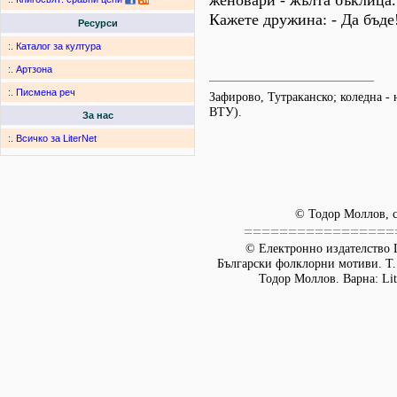
женовари - жълта бъклица.
Кажете дружина: - Да бъде
Ресурси
:.
Каталог за култура
:.
Артзона
:.
Писмена реч
Зафирово, Тутраканско; коледна -
ВТУ).
За нас
:.
Всичко за LiterNet
© Тодор Моллов, с
=================
© Електронно издателство L
Български фолклорни мотиви. Т. 
Тодор Моллов. Варна: Lit