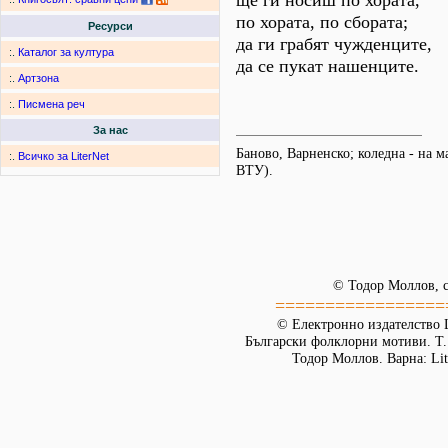
ще ги носиш по хората,
по хората, по сбората;
Ресурси
да ги грабят чужденците,
:.
Каталог за култура
да се пукат нашенците.
:.
Артзона
:.
Писмена реч
За нас
Баново, Варненско; коледна - на 
:.
Всичко за LiterNet
ВТУ).
© Тодор Моллов, с
=================
© Електронно издателство L
Български фолклорни мотиви. Т. 
Тодор Моллов. Варна: Lit