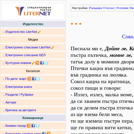
Настройки:
Разшири
Стесни
|
Уголеми
Ум
* * *
Издателство
:.
Издателство LiterNet
Соко
Медии
:.
Електронно списание LiterNet
Писнала ми е,
Дойне ле, К
пъстра пътичка,
момне ле,
:.
Електронно списание БЕЛ
татък долу в момини двори
:.
Културни новини
Птички кацна във градинк
Каталози
във градинка на люляка.
:.
По дати
:
март
Сокол кацна на вратница,
сокол пищи и говори:
:.
Електронни книги
- Излез, излез, малка моме,
:.
Раздели / Рубрики
да си хванем пъстра птичк
:.
Автори
да си делим пъстра птичка 
:.
Критика за авторите
аз ще взема бели меса,
Книжарници
ти ще вземеш пъстри пера,
:.
Книжен пазар
ще ги правиш вити китки,
:.
Книгосвят: сравни цени