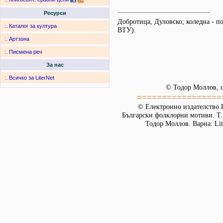
Ресурси
Добротица, Дуловско; коледна - п
:.
Каталог за култура
ВТУ).
:.
Артзона
:.
Писмена реч
За нас
:.
Всичко за LiterNet
© Тодор Моллов, с
=================
© Електронно издателство L
Български фолклорни мотиви. Т. 
Тодор Моллов. Варна: Lit