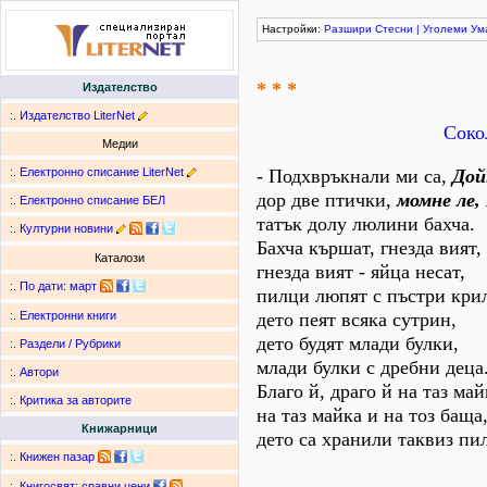
Настройки:
Разшири
Стесни
|
Уголеми
Ум
* * *
Издателство
:.
Издателство LiterNet
Соко
Медии
:.
Електронно списание LiterNet
- Подхвръкнали ми са,
Дой
дор две птички,
момне ле,
:.
Електронно списание БЕЛ
татък долу люлини бахча.
:.
Културни новини
Бахча кършат, гнезда вият,
Каталози
гнезда вият - яйца несат,
:.
По дати
:
март
пилци люпят с пъстри кри
дето пеят всяка сутрин,
:.
Електронни книги
дето будят млади булки,
:.
Раздели / Рубрики
млади булки с дребни деца
:.
Автори
Благо й, драго й на таз май
:.
Критика за авторите
на таз майка и на тоз баща
Книжарници
дето са хранили таквиз пи
:.
Книжен пазар
:.
Книгосвят: сравни цени