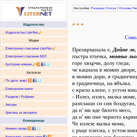
Настройки:
Разшири
Стесни
|
Уголеми
Ум
* * *
Издателство
:.
Издателство LiterNet
Соко
Медии
:.
Електронно списание LiterNet
Прехвръкнала е,
Дойне ле,
пъстра птичка,
момньо льо
:.
Електронно списание БЕЛ
горе хвърчи, долу гледа;
:.
Културни новини
че кацнала в момин двори,
Каталози
в момин дори, в градинчиц
:.
По дати
:
март
в градинчица, на ябълка.
с крило клепе, с устом вик
:.
Електронни книги
- Излез, излез, малка моме,
:.
Раздели / Рубрики
разплаши си сив боздуган,
:.
Автори
да н' ми яде бялото месо,
:.
Критика за авторите
да н' ми пие черното кърви
Книжарници
Че излезе малка мома,
:.
Книжен пазар
с ръце плесна, с устом вик
:.
Книгосвят: сравни цени