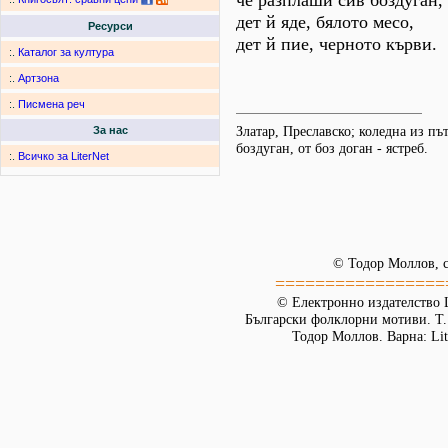
че разплаши сив боздуган,
дет й яде, бялото месо,
Ресурси
дет й пие, черното кърви.
:.
Каталог за култура
:.
Артзона
:.
Писмена реч
Златар, Преславско; коледна из п
За нас
боздуган, от боз доган - ястреб.
:.
Всичко за LiterNet
© Тодор Моллов, с
=================
© Електронно издателство L
Български фолклорни мотиви. Т. 
Тодор Моллов. Варна: Lit