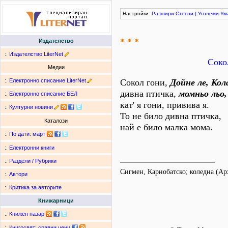
Настройки:
Разшири
Стесни
|
Уголеми
Ум
* * *
Издателство
:.
Издателство LiterNet
Соко
Медии
:.
Електронно списание LiterNet
Сокол гони,
Дойне ле, Кол
дивна птичка,
момньо льо,
:.
Електронно списание БЕЛ
кат' я гони, привива я.
:.
Културни новини
То не било дивна птичка,
Каталози
най е било малка мома.
:.
По дати
:
март
:.
Електронни книги
:.
Раздели / Рубрики
Сигмен, Карнобатско; коледна (А
:.
Автори
:.
Критика за авторите
Книжарници
:.
Книжен пазар
:.
Книгосвят: сравни цени