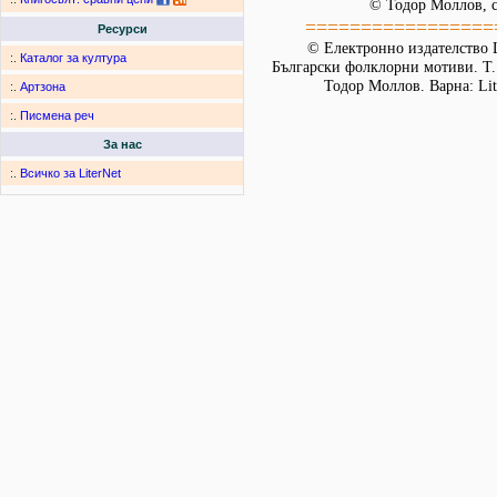
© Тодор Моллов, с
=================
Ресурси
© Електронно издателство L
:.
Каталог за култура
Български фолклорни мотиви. Т. 
Тодор Моллов. Варна: Lit
:.
Артзона
:.
Писмена реч
За нас
:.
Всичко за LiterNet