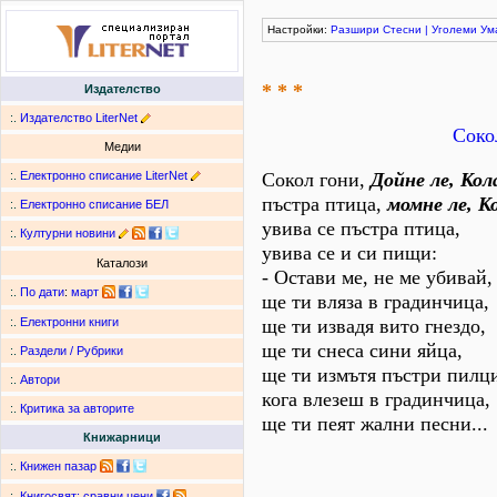
Настройки:
Разшири
Стесни
|
Уголеми
Ум
* * *
Издателство
:.
Издателство LiterNet
Соко
Медии
:.
Електронно списание LiterNet
Сокол гони,
Дойне ле, Кол
пъстра птица,
момне ле, К
:.
Електронно списание БЕЛ
увива се пъстра птица,
:.
Културни новини
увива се и си пищи:
Каталози
- Остави ме, не ме убивай,
:.
По дати
:
март
ще ти вляза в градинчица,
ще ти извадя вито гнездо,
:.
Електронни книги
ще ти снеса сини яйца,
:.
Раздели / Рубрики
ще ти измътя пъстри пилци
:.
Автори
кога влезеш в градинчица,
:.
Критика за авторите
ще ти пеят жални песни...
Книжарници
:.
Книжен пазар
:.
Книгосвят: сравни цени