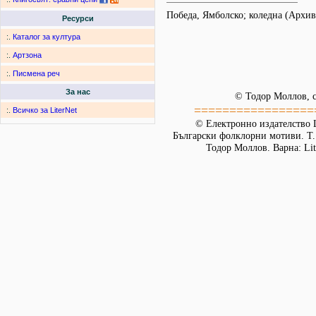
Победа, Ямболско; коледна (Архи
Ресурси
:.
Каталог за култура
:.
Артзона
:.
Писмена реч
За нас
© Тодор Моллов, с
=================
:.
Всичко за LiterNet
© Електронно издателство L
Български фолклорни мотиви. Т. 
Тодор Моллов. Варна: Lit