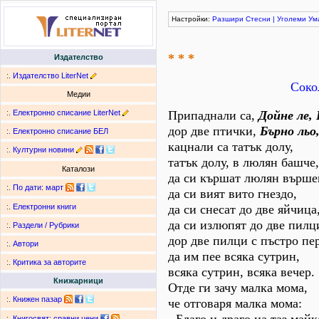
Настройки:
Разшири
Стесни
|
Уголеми
Ум
* * *
Издателство
:.
Издателство LiterNet
Соко
Медии
:.
Електронно списание LiterNet
Припаднали са,
Дойне ле, 
дор две птички,
Бърно льо,
:.
Електронно списание БЕЛ
кацнали са татък долу,
:.
Културни новини
татък долу, в люлян башче,
Каталози
да си кършат люлян върше
:.
По дати
:
март
да си вият вито гнездо,
да си снесат до две яйчица
:.
Електронни книги
да си излюпят до две пилц
:.
Раздели / Рубрики
дор две пилци с пъстро пе
:.
Автори
да им пее всяка сутрин,
:.
Критика за авторите
всяка сутрин, всяка вечер.
Книжарници
Отде ги зачу малка мома,
:.
Книжен пазар
че отговаря малка мома:
:.
Книгосвят: сравни цени