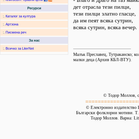
- Благо и драго на таз майк
дет отрасла тези пилци,
Ресурси
тези пилци златно гласце,
:.
Каталог за култура
да им пеят всяка сутрин,
:.
Артзона
всяка сутрин, всяка вечер.
:.
Писмена реч
За нас
:.
Всичко за LiterNet
Малък Преславец, Тутраканско; ко
малки деца (Архив КБЛ-ВТУ).
© Тодор Моллов, с
=================
© Електронно издателство L
Български фолклорни мотиви. Т. 
Тодор Моллов. Варна: Lit