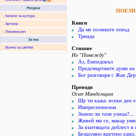
Ресурси
ПОЕЗИ
:.
Каталог за култура
Книги
:.
Артзона
Да ме поливате отвъд
:.
Писмена реч
Триада
За нас
Стихове
:.
Всичко за LiterNet
Из "Помежду"
Аз, Емпедокъл
Предсмъртните думи на
Бог разговаря с Жак Де
Преводи
Осип Манделщам
Ще ти кажа: всеки ден е.
Импресионизъм
Знаеш ли тази улица?...
Живей ми се, макар уми
За кънтящата доблест в 
Безшумно вретено едно.