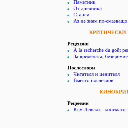
Паметник
От дневника
Станси
Аз не знам по-смазващо 
КРИТИЧЕСКИ 
Рецензии
À la recherche du goût pe
За времената, безвремие
Послеслови
Читателя и ценителя
Вместо послеслов
КИНОКРИ
Рецензии
Към Левски - кинемато