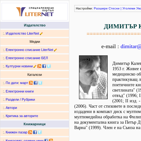
Настройки:
Разшири
Стесни
|
Уголеми
Ум
ДИМИТЪР 
Издателство
=================
:.
Издателство LiterNet
Медии
e-mail :
dimitar@
:.
Електронно списание LiterNet
:.
Електронно списание БЕЛ
Димитър Калев
:.
Културни новини
1953 г. Живее 
медицинско об
Каталози
практикуващ л
:.
По дати
:
март
поетичните кн
светлината" (1
:.
Електронни книги
отвъд" (1996; I
:.
Раздели / Рубрики
(2001; II изд.
(2006). Част от стиховете в послед
:.
Автори
издадени в компакт диск с мултим
:.
Критика за авторите
мултимедийна обработка на Фили
на документална книга за Петър 
Книжарници
Варна" (1999). Член е на Съюза на
:.
Книжен пазар
:.
Книгосвят: сравни цени