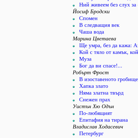
Ний живеем без слух за 
Йосиф Бродски
Спомен
В следващия век
Чаша вода
Марина Цветаева
Ще умра, без да кажа: Аз
Кой с тяло от камък, кой
Муза
Бог да ви спасе!...
Робърт Фрост
В изоставеното гробище
Хапка злато
Няма златна твърд
Снежен прах
Уистън Хю Одън
По-любящият
Епитафия на тирана
Владислав Ходасевич
Петербург