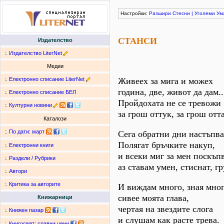
Настройки:
Разшири
Стесни
|
Уголеми
Ум
СТАНСИ
Издателство
:.
Издателство LiterNet
Медии
:.
Електронно списание LiterNet
Живеех за мига и можех
година, две, живот да дам..
:.
Електронно списание БЕЛ
Пройдохата не се тревожи
:.
Културни новини
за грош оттук, за грош отт
Каталози
:.
По дати
:
март
Сега обратни дни настъпва
Полягат бръчките накуп,
:.
Електронни книги
и всеки миг за мен поскъпв
:.
Раздели / Рубрики
аз ставам умен, стиснат, гр
:.
Автори
:.
Критика за авторите
И виждам много, зная мног
сивее моята глава,
Книжарници
чертая на звездите слога
:.
Книжен пазар
и слушам как расте трева.
:.
Книгосвят: сравни цени