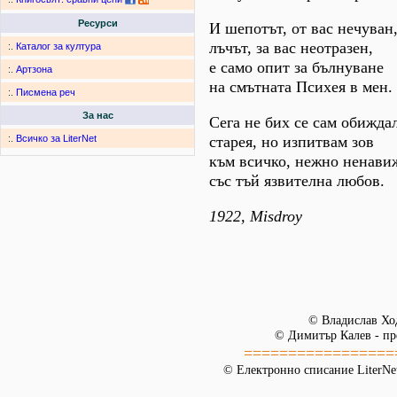
Ресурси
И шепотът, от вас нечуван
лъчът, за вас неотразен,
:.
Каталог за култура
е само опит за бълнуване
:.
Артзона
на смътната Психея в мен.
:.
Писмена реч
За нас
Сега не бих се сам обиждал
старея, но изпитвам зов
:.
Всичко за LiterNet
към всичко, нежно ненави
със тъй язвителна любов.
1922, Misdroy
© Владислав Хо
© Димитър Калев - пр
=================
© Електронно списание LiterNet