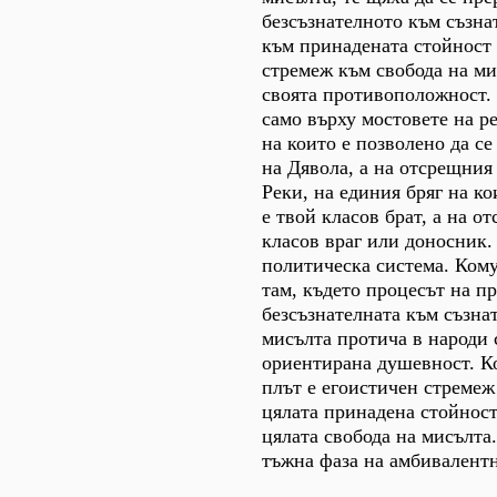
безсъзнателното към съзна
към принадената стойност -
стремеж към свобода на ми
своята противоположност. 
само върху мостовете на ре
на които е позволено да се
на Дявола, а на отсрещния 
Реки, на единия бряг на к
е твой класов брат, а на от
класов враг или доносник.
политическа система. Кому
там, където процесът на п
безсъзнателната към съзна
мисълта протича в народи 
ориентирана душевност. К
плът е егоистичен стремеж
цялата принадена стойност,
цялата свобода на мисълта
тъжна фаза на амбивалентн