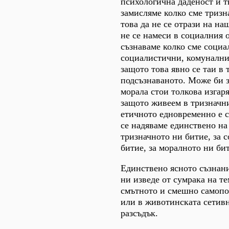
психологична даденост и т
замисляме колко сме тризн
това да не се отрази на наш
не се намеси в социалния 
съзнаваме колко сме социа
социалистични, комунални
защото това явно се таи в
подсъзнаваното. Може би з
морала стои толкова изгар
защото живеем в тризначни
етичното едновременно е с
се надяваме единствено на
тризначното ни битие, за 
битие, за моралното ни би
Единствено ясното съзнани
ни изведе от сумрака на т
смътното и смешно самопоз
или в животинската сетивн
разсъдък.