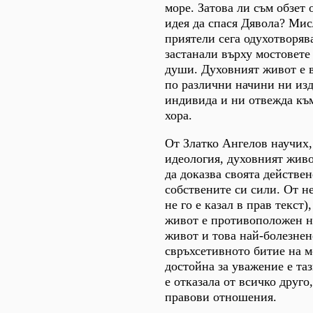
море. Затова ли съм обзет
идея да спася Дявола? Мис
приятели сега одухотворяв
застанали върху мостовете
души. Духовният живот е в
по различни начини ни изд
индивида и ни отвежда към
хора.
От Златко Ангелов научих, 
идеология, духовният живо
да доказва своята действен
собствените си сили. От н
не го е казал в прав текст)
живот е противоположен н
живот и това най-болезнен
свръхсетивното битие на м
достойна за уважение е таз
е отказала от всичко друго
правови отношения.