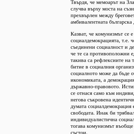
Твърдя, че мемоарът на Зл
случва върху моста на съз
прехвърлен между брегове
амбивалентната българска
Казват, че комунизмът се е
социалдемокрацията, т.е. ч
съединени социалност и д
че те са противоположни е
такива са рефлексиите на 
битие в социалния организ
социалното може да бъде о
икономиката, а демокрация
държавно-правовото. Исти
се отнася само към индиви
негова съкровена идентичн
думата социалдемокрация 
свободата. Инак би трябвал
индивидуалистична социа
тогава комунизмът въобще
състои.