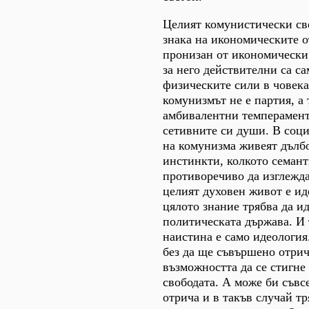
Целият комунистически све
знака на икономическите о
пронизан от икономически
за него действителни са са
физическите сили в човека
комунизмът не е партия, а
амбивалентни темперамент
сетивните си души. В соци
на комунизма живеят дълб
инстинкти, колкото семан
противоречиво да изглежда
целият духовен живот е ид
цялото знание трябва да ид
политическата държава. И 
наистина е само идеология
без да ще съвършено отрич
възможността да се стигне 
свободата. А може би съвс
отрича и в такъв случай тр