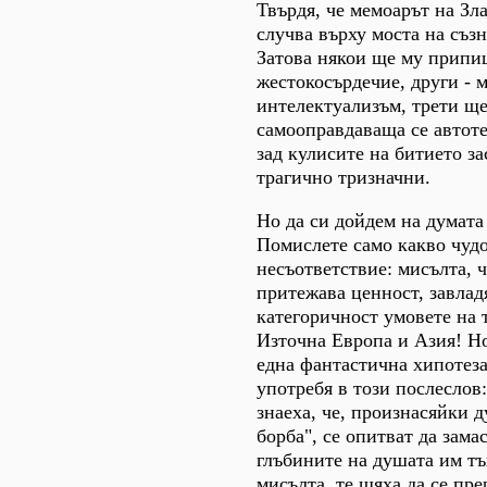
Твърдя, че мемоарът на Зл
случва върху моста на съз
Затова някои ще му припи
жестокосърдечие, други - 
интелектуализъм, трети ще
самооправдаваща се автоте
зад кулисите на битието за
трагично тризначни.
Но да си дойдем на думата
Помислете само какво чу
несъответствие: мисълта, 
притежава ценност, завлад
категоричност умовете на 
Източна Европа и Азия! Но
една фантастична хипотеза
употребя в този послеслов
знаеха, че, произнасяйки 
борба", се опитват да зама
глъбините на душата им тъ
мисълта, те щяха да се пре