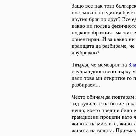
Защо все пак този българс
постъпвал на единия бряг 
другия бряг по друг? Все е
какво ни ползва физичното
подковообразният магнит 
ориентиран. И за какво ни 
краищата да разбираме, че
двубрежно?
Твърдя, че мемоарът на
Зл
случва единствено върху м
дали това ми откритие го 
разбираем...
Често обичам да повтарям 
зад кулисите на битието ка
нещо, което преди е било 
грандиозни процепи като ч
живота на мислите, живота
живота на волята. Приемам