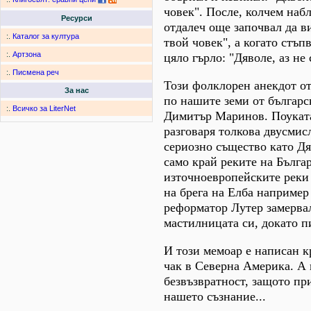
човек". После, колчем наб
Ресурси
отдалеч още започвал да ви
:.
Каталог за култура
твой човек", а когато стъп
:.
Артзона
цяло гърло: "Дяволе, аз не 
:.
Писмена реч
Този фолклорен анекдот от
За нас
по нашите земи от българс
:.
Всичко за LiterNet
Димитър Маринов. Поуката 
разговаря толкова двусмис
сериозно същество като Д
само край реките на Бълга
източноевропейските реки
на брега на Елба например
реформатор Лутер замерва
мастилницата си, докато п
И този мемоар е написан к
чак в Северна Америка. А 
безвъзвратност, защото пр
нашето съзнание...