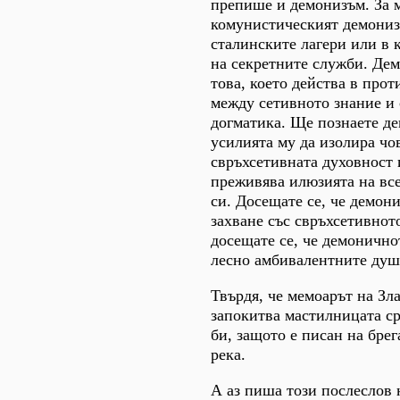
препише и демонизъм. За 
комунистическият демонизъ
сталинските лагери или в
на секретните служби. Де
това, което действа в про
между сетивното знание и
догматика. Ще познаете д
усилията му да изолира чо
свръхсетивната духовност и
преживява илюзията на вс
си. Досещате се, че демон
захване със свръхсетивнот
досещате се, че демонично
лесно амбивалентните душ
Твърдя, че мемоарът на Зл
запокитва мастилницата с
би, защото е писан на брег
река.
А аз пиша този послеслов 