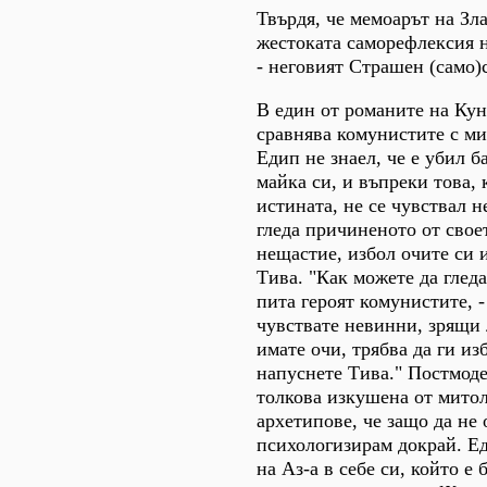
Твърдя, че мемоарът на Зл
жестоката саморефлексия 
- неговият Страшен (само)с
В един от романите на Кун
сравнява комунистите с м
Едип не знаел, че е убил б
майка си, и въпреки това, 
истината, не се чувствал н
гледа причиненото от свое
нещастие, избол очите си 
Тива. "Как можете да гледа
пита героят комунистите, -
чувствате невинни, зрящи
имате очи, трябва да ги из
напуснете Тива." Постмоде
толкова изкушена от мито
архетипове, че защо да не 
психологизирам докрай. Е
на Аз-а в себе си, който е 