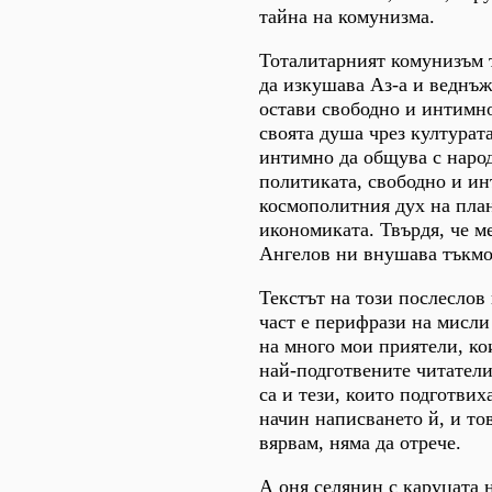
тайна на комунизма.
Тоталитарният комунизъм т
да изкушава Аз-а и веднъж
остави свободно и интимн
своята душа чрез културат
интимно да общува с наро
политиката, свободно и ин
космополитния дух на план
икономиката. Твърдя, че м
Ангелов ни внушава тъкмо
Текстът на този послеслов 
част е перифрази на мисли
на много мои приятели, ко
най-подготвените читатели
са и тези, които подготвих
начин написването й, и то
вярвам, няма да отрече.
А оня селянин с каруцата н