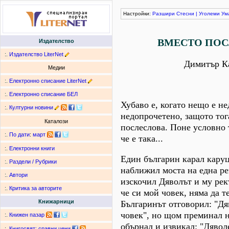
Настройки:
Разшири
Стесни
|
Уголеми
Ум
ВМЕСТО ПО
Издателство
:.
Издателство LiterNet
Димитър К
Медии
:.
Електронно списание LiterNet
:.
Електронно списание БЕЛ
Хубаво е, когато нещо е н
:.
Културни новини
недопрочетено, защото тог
Каталози
послеслова. Поне условно 
:.
По дати
:
март
че е така...
:.
Електронни книги
Един българин карал каруц
:.
Раздели / Рубрики
наближил моста на една ре
:.
Автори
изскочил Дяволът и му рек
:.
Критика за авторите
че си мой човек, няма да т
Книжарници
Българинът отговорил: "Дя
човек", но щом преминал на
:.
Книжен пазар
обърнал и извикал: "Дяволе
:.
Книгосвят: сравни цени