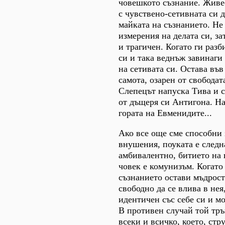
човешкото съзнание. Живе
с чувствено-сетивната си д
майката на съзнанието. Не
измерения на делата си, з
и трагичен. Когато ги разб
си и така веднъж завинаги
на сетивата си. Остава въ
самота, озарен от свободат
Слепецът напуска Тива и с
от дъщеря си Антигона. На
гората на Евменидите...
Ако все още сме способни
внушения, поуката е следна
амбивалентно, битието на 
човек е комунизъм. Когато
съзнанието остави мъдрост
свободно да се влива в нея
идентичен със себе си и м
В противен случай той тръ
всеки и всичко, което, стру