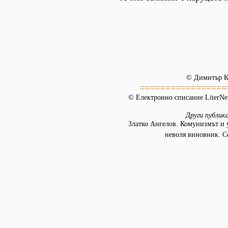
© Димитър К
=================
© Електронно списание LiterNet
Други публик
Златко Ангелов. Комунизмът и 
неволя виновник. С