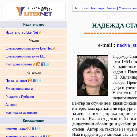
Настройки:
Разшири
Стесни
|
Уголеми
Ум
НАДЕЖДА СТ
Издателство
=================
:.
Издателство LiterNet
Медии
e-mail :
nadya_s
:.
Електронно списание LiterNet
Надежда Стан
:.
Електронно списание БЕЛ
юли 1963 г. 
:.
Културни новини
Завършила е
кадри в Пло
Каталози
"П. Хиленда
:.
По дати
:
март
Загора. Преп
деца и учен
:.
Електронни книги
Носител на Г
:.
Раздели / Рубрики
педагогичес
център за обучение и квалификаци
:.
Автори
интерес към кратката литературна
:.
Критика за авторите
за деца - стихове, приказки, пиеси
прозата. Някои от детските й стих
Книжарници
дидактични сборници и учебници
:.
Книжен пазар
степен. Автор на текстове за музик
Има издадени две книжки със стих
:.
Книгосвят: сравни цени