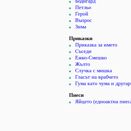
Бодигард
Петльо
Герой
Въпрос
Зима
Приказки
Приказка за името
Съседи
Ежко-Смешко
Жълто
Случка с мишка
Гласът на врабчето
Гума като чума и друга
Пиеси
Яйцето (едноактна пиеса