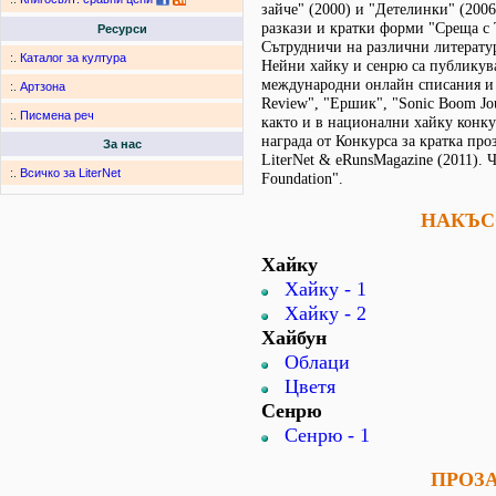
зайче" (2000) и "Детелинки" (2006
разкази и кратки форми "Среща с 
Ресурси
Сътрудничи на различни литератур
:.
Каталог за култура
Нейни хайку и сенрю са публикув
международни онлайн списания и 
:.
Артзона
Review", "Ершик", "Sonic Boom Jour
:.
Писмена реч
както и в национални хайку конку
награда от Конкурса за кратка про
За нас
LiterNet & eRunsMagazine (2011). 
:.
Всичко за LiterNet
Foundation".
НАКЪС
Хайку
Хайку - 1
Хайку - 2
Хайбун
Облаци
Цветя
Сенрю
Сенрю - 1
ПРОЗ