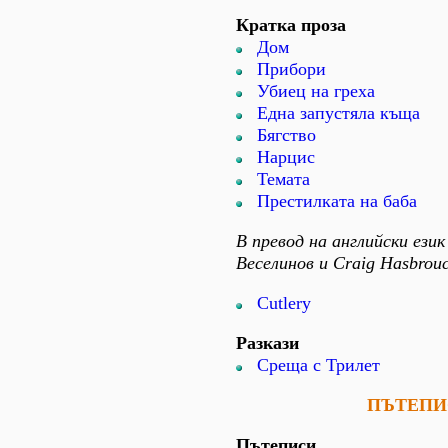
Кратка проза
Дом
Прибори
Убиец на греха
Една запустяла къща
Бягство
Нарцис
Темата
Престилката на баба
В превод на английски език
Веселинов и Craig Hasbrou
Cutlery
Разкази
Среща с Трилет
ПЪТЕПИ
Пътеписи