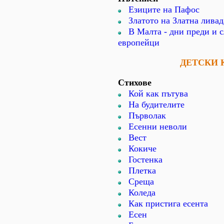
Езиците на Пафос
Златото на Златна ливад
В Малта - дни преди и с
европейци
ДЕТСКИ 
Стихове
Кой как пътува
На будителите
Първолак
Есенни неволи
Вест
Кокиче
Гостенка
Плетка
Среща
Коледа
Как пристига есента
Есен