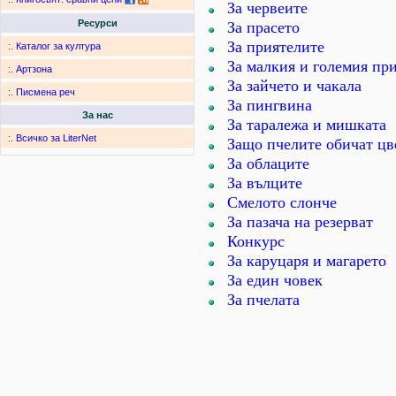
За червеите
Ресурси
За прасето
За приятелите
:.
Каталог за култура
За малкия и големия пр
:.
Артзона
За зайчето и чакала
:.
Писмена реч
За пингвина
За нас
За таралежа и мишката
:.
Всичко за LiterNet
Защо пчелите обичат цв
За облаците
За вълците
Смелото слонче
За пазача на резерват
Конкурс
За каруцаря и магарето
За един човек
За пчелата