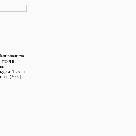
 Националната
. Учил в
ски
онкурса "Южна
ина" (2002).