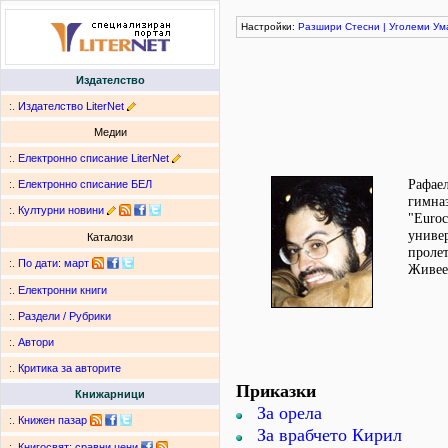
Настройки:
Разшири
Стесни
|
Уголеми
Ум
Издателство
:.
Издателство LiterNet
Медии
:.
Електронно списание LiterNet
Рафаел
:.
Електронно списание БЕЛ
гимназ
:.
Културни новини
"Euroc
универ
Каталози
пролет
:.
По дати
:
март
Живее 
:.
Електронни книги
:.
Раздели / Рубрики
:.
Автори
:.
Критика за авторите
Приказки
Книжарници
За орела
:.
Книжен пазар
За врабчето Кирил
:.
Книгосвят: сравни цени