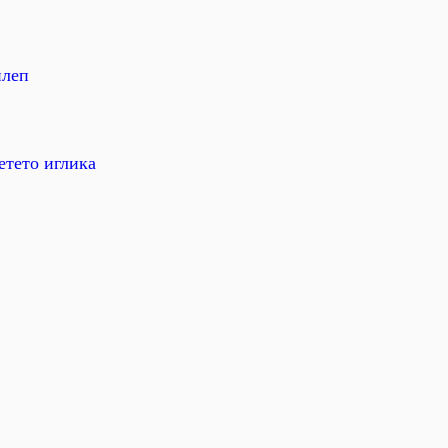
илеп
етето иглика