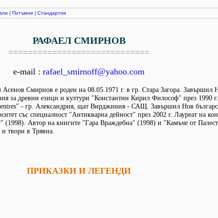
али
|
Потъмни
|
Стандартни
РАФАЕЛ СМИРНОВ
=============================
e-mail :
rafael_smirnoff@yahoo.com
 Асенов Смирнов e роден на 08.05.1971 г. в гр. Стара Загора. Завършил
ия за древни езици и култури "Константин Кирил Философ" през 1990 г
entres" - гр. Александрия, щат Вирджиния - САЩ. Завършил Нов българ
ситет със специалност "Антикварна дейност" през 2002 г. Лауреат на к
" (1998). Автор на книгите "Гара Враждебна" (1998) и "Камъче от Палест
и твори в Трявна.
ПРИКАЗКИ И ЛЕГЕНДИ