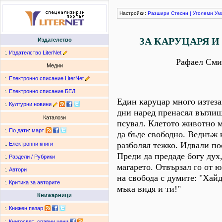
Настройки:
Разшири
Стесни
|
Уголеми
Ум
ЗА КАРУЦАРЯ И
Издателство
:.
Издателство LiterNet
Рафаел Сми
Медии
:.
Електронно списание LiterNet
:.
Електронно списание БЕЛ
Един каруцар много изтеза
:.
Културни новини
дни наред пренасял въглища
Каталози
псувал. Клетото животно м
:.
По дати
:
март
да бъде свободно. Веднъж 
разболял тежко. Идвали по
:.
Електронни книги
Преди да предаде богу дух
:.
Раздели / Рубрики
магарето. Отвързал го от ю
:.
Автори
на свобода с думите: "Хай
:.
Критика за авторите
мъка видя и ти!"
Книжарници
:.
Книжен пазар
:.
Книгосвят: сравни цени