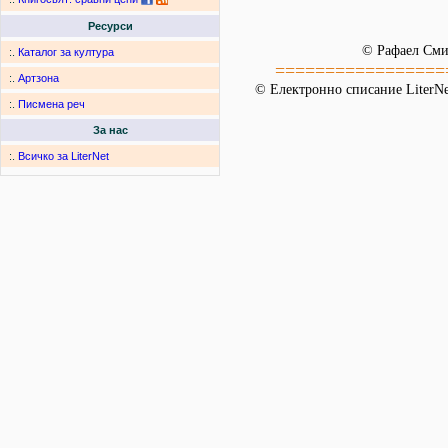
Ресурси
© Рафаел См
:.
Каталог за култура
=================
:.
Артзона
© Електронно списание LiterNet
:.
Писмена реч
За нас
:.
Всичко за LiterNet