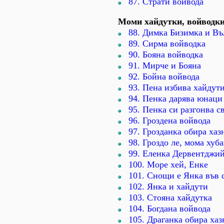
87. Страти войвода
Моми хайдутки, войводк
88. Димка Бизимка и Въ
89. Сирма войводка
90. Бояна войводка
91. Мирче и Бояна
92. Бойна войвода
93. Пена избива хайдут
94. Пенка дарява юнаци
95. Пенка си разгонва с
96. Гроздена войвода
97. Грозданка обира хаз
98. Гроздо ле, мома хуб
99. Еленка Дервентджи
100. Море хей, Енке
101. Снощи е Янка във 
102. Янка и хайдути
103. Стояна хайдутка
104. Богдана войвода
105. Драганка обира хаз