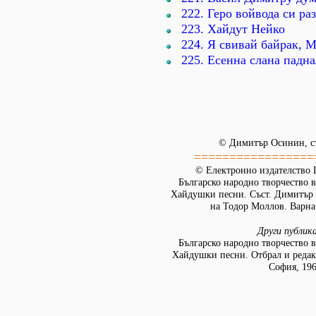
222. Геро войвода си ра
223. Хайдут Нейко
224. Я свивай байрак, 
225. Есенна слана падна
© Димитър Осинин, съ
=================
© Електронно издателство L
Българско народно творчество в 
Хайдушки песни. Съст. Димитър 
на Тодор Моллов. Варна:
Други публик
Българско народно творчество в 
Хайдушки песни. Отбрал и реда
София, 196