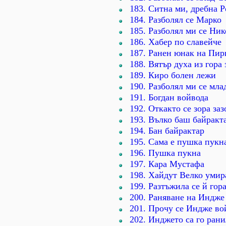
183. Ситна ми, дребна 
184. Разболял се Марко
185. Разболял ми се Ник
186. Хабер по славейче
187. Ранен юнак на Пир
188. Вятър духа из гора 
189. Киро болен лежи
190. Разболял ми се мла
191. Богдан войвода
192. Откакто се зора за
193. Вълко баш байракт
194. Бан байрактар
195. Сама е пушка пукн
196. Пушка пукна
197. Кара Мустафа
198. Хайдут Велко умир
199. Разтъжила се й гор
200. Раняване на Индже
201. Прочу се Индже во
202. Инджето са го ран