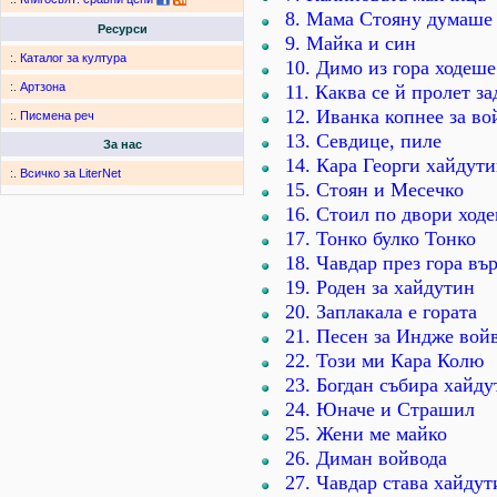
8. Мама Стояну думаше
Ресурси
9. Майка и син
:.
Каталог за култура
10. Димо из гора ходеше
:.
Артзона
11. Каква се й пролет за
12. Иванка копнее за во
:.
Писмена реч
13. Севдице, пиле
За нас
14. Кара Георги хайдут
:.
Всичко за LiterNet
15. Стоян и Месечко
16. Стоил по двори ход
17. Тонко булко Тонко
18. Чавдар през гора въ
19. Роден за хайдутин
20. Заплакала е гората
21. Песен за Индже вой
22. Този ми Кара Колю
23. Богдан събира хайду
24. Юначе и Страшил
25. Жени ме майко
26. Диман войвода
27. Чавдар става хайдут