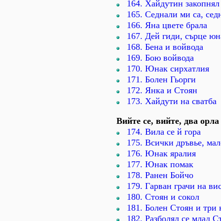
164. Хайдутин закопнял
165. Седнали ми са, сед
166. Яна цвете брала
167. Дей гиди, сърце ю
168. Бена и войвода
169. Бою войвода
170. Юнак сирхатлия
171. Болен Гьорги
172. Янка и Стоян
173. Хайдути на сватба
Вийте се, вийте, два орла
174. Вила се й гора
175. Всички дръвье, мал
176. Юнак яралия
177. Юнак помак
178. Ранен Бойчо
179. Гарван грачи на ви
180. Стоян и сокол
181. Болен Стоян и три
182. Разболял се млад С