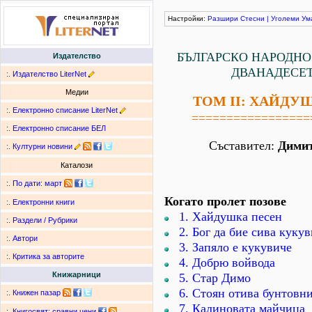
Настройки:
Разшири
Стесни
|
Уголеми
Ум
БЪЛГАРСКО НАРОДНО
Издателство
ДВАНАДЕСЕ
:.
Издателство LiterNet
Медии
ТОМ ІІ: ХАЙДУ
:.
Електронно списание LiterNet
=================
:.
Електронно списание БЕЛ
Съставител:
Дими
:.
Културни новини
Каталози
:.
По дати
:
март
Когато пролет позове
:.
Електронни книги
1. Хайдушка песен
:.
Раздели / Рубрики
2. Бог да бие сива куку
:.
Автори
3. Запяло е кукувиче
:.
Критика за авторите
4. Добрю войвода
Книжарници
5. Стар Димо
6. Стоян отива бунтовн
:.
Книжен пазар
7. Калиновата майчица
:.
Книгосвят: сравни цени