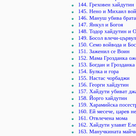
144. Греховен хайдутин
145. Нено и Михаил во
146. Мануш убива брата
147. Янкул и Богоя
148. Тодор хайдутин и 
149. Босол влечи-църву
150. Семо войвода и Бо
151. Заженил се Воин
152. Мама Грозданка ож
153. Богдан и Грозданка
154. Булка и гора
155. Настас чорбаджи
156. Георги хайдутин
157. Хайдути убиват дж
158. Йорго хайдутин
159. Харамийска посест
160. Ей месече, царев н
161. Отвлечена мома
162. Хайдути улавят Ел
163. Манучкината майч