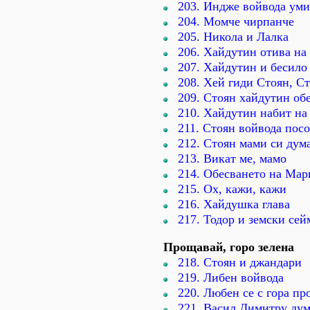
203. Индже войвода уми
204. Момче чирпанче
205. Никола и Лалка
206. Хайдутин отива на
207. Хайдутин и бесило
208. Хей гиди Стоян, С
209. Стоян хайдутин об
210. Хайдутин набит на
211. Стоян войвода пос
212. Стоян мами си дум
213. Викат ме, мамо
214. Обесването на Мар
215. Ох, кажи, кажи
216. Хайдушка глава
217. Тодор и земски се
Прощавай, горо зелена
218. Стоян и джандари
219. Либен войвода
220. Любен се с гора п
221. Васил Димитру ду