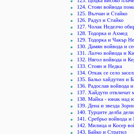
123. Цоцка високо плач
124. Стоян войвода пом
125. Вълчан и Стайко
126. Радул и Стайко
127. Чолак Неделчо оби
128. Тодорка и Ахмед
129. Тодорка и Чакър Н
130. Дамян войвода и се
131. Лалчо войвода и К
132. Нягол войвода и К
133. Стоян и Недка
134. Откак се село засе
135. Бальо хайдутин и Б
136. Радослав войвода 
137. Хайдути отвличат 
138. Майка - юнак над 
139. Дена и звезда Зорн
140. Турците делба дел
141. Сребрьо войвода и
142. Милица и Косер во
143. Байко и Стратил