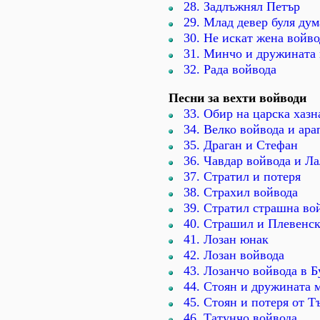
28. Задлъжнял Петър
29. Млад девер буля ду
30. Не искат жена войво
31. Минчо и дружината
32. Рада войвода
Песни за вехти войводи
33. Обир на царска хазн
34. Велко войвода и ара
35. Драган и Стефан
36. Чавдар войвода и Л
37. Стратил и потеря
38. Страхил войвода
39. Стратил страшна во
40. Страшил и Плевенск
41. Лозан юнак
42. Лозан войвода
43. Лозанчо войвода в 
44. Стоян и дружината 
45. Стоян и потеря от Т
46. Татунчо войвода