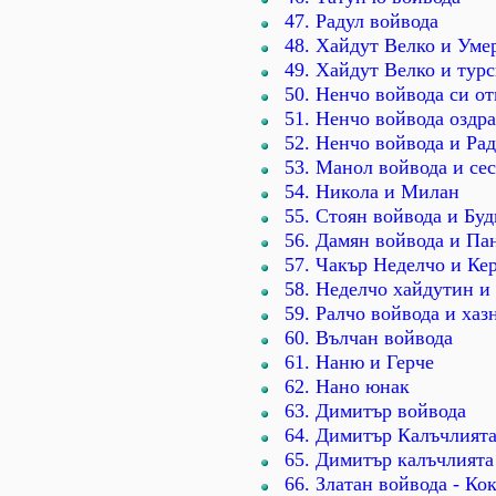
47. Рaдул войвода
48. Хайдут Велко и Уме
49. Хайдут Велко и турс
50. Ненчо войвода си о
51. Ненчо войвода оздр
52. Ненчо войвода и Ра
53. Манол войвода и се
54. Никола и Милан
55. Стоян войвода и Бу
56. Дамян войвода и Па
57. Чакър Неделчо и Ке
58. Неделчо хайдутин и
59. Ралчо войвода и хаз
60. Вълчан войвода
61. Наню и Герче
62. Нано юнак
63. Димитър войвода
64. Димитър Калъчлият
65. Димитър калъчлията
66. Златан войвода - Ко