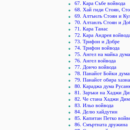
67. Кара Събе войвода
68. Хай гиди Стоян, Ст
69. Алтънлъ Стоян и Ку
70. Алтанлъ Стоян и До
71. Кара Танас
72. Кара Андрея войвод
73. Трифон и Добре
74. Трифон войвода
75. Ангел на майка дум
76. Ангел войвода
77. Дончо войвода
78. Панайот Бойки дум
79. Пaнайот обира хазна
80. Караджа дума Русан
81. Заръки на Хаджи Д
82. Че стана Хаджи Ди
83. Ильо войвода
84. Делю хайдутин
85. Капитан Петко войв
86. Смъртната дружина