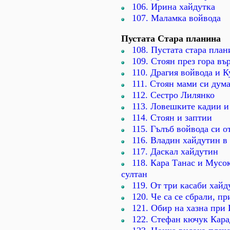
106. Ирина хайдутка
107. Маламка войвода
Пустата Стара планина
108. Пустата стара план
109. Стоян през гора въ
110. Драгия войвода и К
111. Стоян мами си дум
112. Сестро Лилянко
113. Ловешките кадии 
114. Стоян и заптии
115. Гълъб войвода си 
116. Владин хайдутин в
117. Даскал хайдутин
118. Кара Танас и Мусо
султан
119. От три касаби хайд
120. Че са се сбрали, п
121. Обир на хазна при
122. Стефан кючук Кар