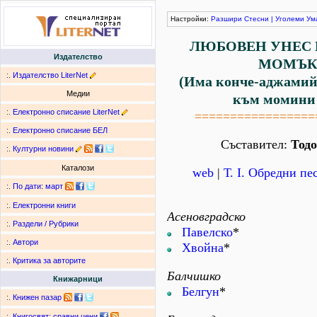
Настройки:
Разшири
Стесни
|
Уголеми
Ум
ЛЮБОВЕН УНЕС 
Издателство
МОМЪК 
:.
Издателство LiterNet
(Има конче-аджамийч
Медии
към момини 
:.
Електронно списание LiterNet
=================
:.
Електронно списание БЕЛ
Съставител:
Тод
:.
Културни новини
Каталози
web
|
Т. І. Обредни пе
:.
По дати
:
март
:.
Електронни книги
Асеновградско
:.
Раздели / Рубрики
Павелско
*
:.
Автори
Хвойна
*
:.
Критика за авторите
Балчишко
Книжарници
Белгун
*
:.
Книжен пазар
:.
Книгосвят: сравни цени