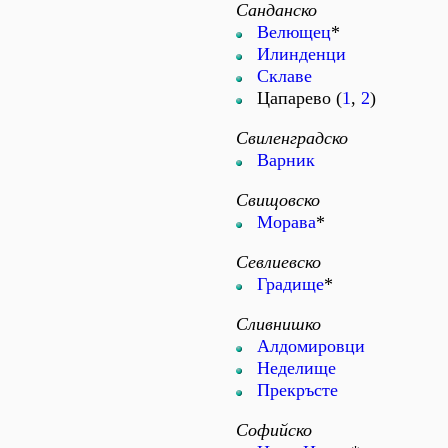
Санданско
Велющец
*
Илинденци
Склаве
Цапарево (
1
,
2
)
Свиленградско
Варник
Свищовско
Морава
*
Севлиевско
Градище
*
Сливнишко
Алдомировци
Неделище
Прекръсте
Софийско