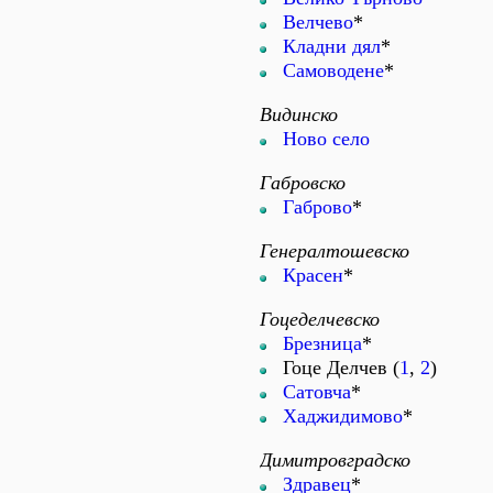
Велчево
*
Кладни дял
*
Самоводене
*
Видинско
Ново село
Габровско
Габрово
*
Генералтошевско
Красен
*
Гоцеделчевско
Брезница
*
Гоце Делчев (
1
,
2
)
Сатовча
*
Хаджидимово
*
Димитровградско
Здравец
*