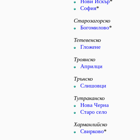
Нови Искър
*
София
*
Старозагорско
Богомилово
*
Тетевенско
Гложене
Троянско
Априлци
Трънско
Слишовци
Тутраканско
Нова Черна
Старо село
Харманлийско
Свирково
*