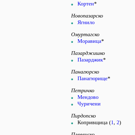
Кортен
*
Новопазарско
Ягнило
Омуртагско
Моравица
*
Пазарджишко
Пазарджик
*
Панагюрско
Панагюрище
*
Петричко
Мендово
Чуричени
Пирдопско
Копривщица (
1
,
2
)
Плевенско