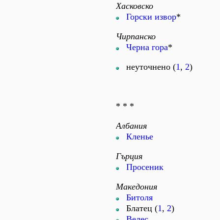
Хасковско
Горски извор
*
Чирпанско
Черна гора
*
неуточнено (
1
,
2
)
* * *
Албания
Кленье
Гърция
Просеник
Македония
Битоля
Блатец (
1
,
2
)
Велес