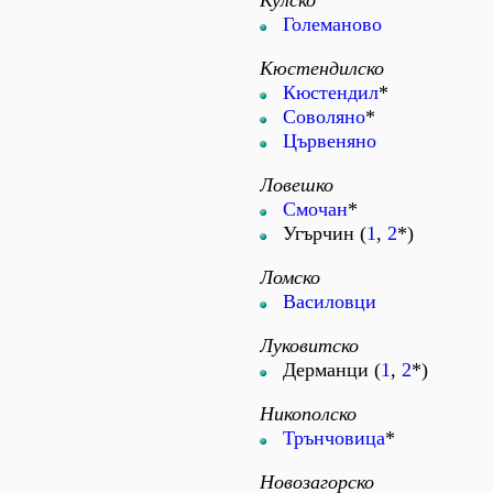
Кулско
Големаново
Кюстендилско
Кюстендил
*
Соволяно
*
Цървеняно
Ловешко
Смочан
*
Угърчин (
1
,
2
*)
Ломско
Василовци
Луковитско
Дерманци (
1
,
2
*)
Никополско
Трънчовица
*
Новозагорско