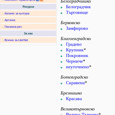
Белоградчишко
Белоградчик
Ресурси
Търговище
:.
Каталог за култура
:.
Артзона
Берковско
:.
Писмена реч
Замфирово
За нас
Благоевградско
:.
Всичко за LiterNet
Градево
Крупник
*
Покровник
Черниче
*
неуточнено
*
Ботевградско
Скравена
*
Брезнишко
Красава
Великотърновско
Велико Търново
*