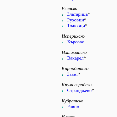
Еленско
Златарица
*
Руховци
*
Тодювци
*
Исперихско
Хърсово
Ихтиманско
Вакарел
*
Карнобатско
Завет
*
Крумовградско
Странджево
*
Кубратско
Равно