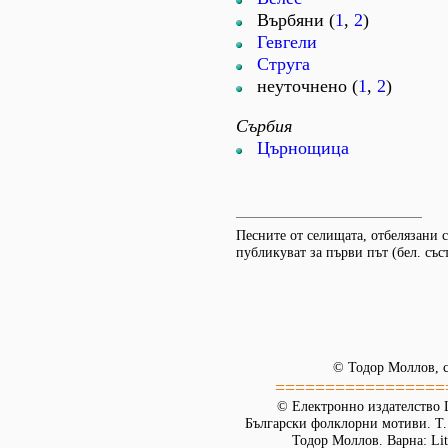
Върбяни (
1
,
2
)
Гевгели
Струга
неуточнено (
1
,
2
)
Сърбия
Църнощица
Песните от селищата, отбелязани съ
публикуват за първи път (бел. съст
© Тодор Моллов, с
=================
© Електронно издателство L
Български фолклорни мотиви. Т. 
Тодор Моллов. Варна: Lit