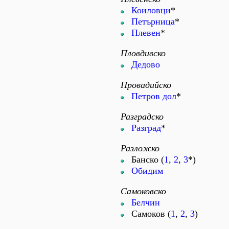
Коиловци
*
Петърница
*
Плевен
*
Пловдивско
Дедово
Провадийско
Петров дол
*
Разградско
Разград
*
Разложко
Банско (
1
,
2
,
3
*)
Обидим
Самоковско
Белчин
Самоков (
1
,
2
,
3
)