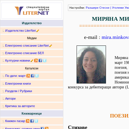
Настройки:
Разшири
Стесни
|
Уголеми
Ум
МИРЯНА М
Издателство
=================
:.
Издателство LiterNet
e-mail :
mira.minko
Медии
:.
Електронно списание LiterNet
:.
Електронно списание БЕЛ
Миряна 
:.
Културни новини
март 19
поезия,
Каталози
поезия 
:.
По дати
:
март
америка
Номинир
:.
Електронни книги
конкурса за дебютиращи автори (Li
:.
Раздели / Рубрики
:.
Автори
:.
Критика за авторите
Книжарници
ПОЕЗИ
:.
Книжен пазар
Стихове
:.
Книгосвят: сравни цени