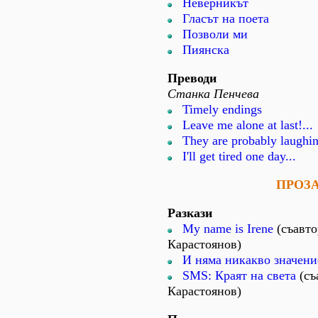
Неверникът
Гласът на поета
Позволи ми
Пиянска
Преводи
Станка Пенчева
Timely endings
Leave me alone at last!...
They are probably laughing
I'll get tired one day...
ПРОЗ
Разкази
My name is Irene
(съавто
Карастоянов)
И няма никакво значени
SMS: Краят на света
(съ
Карастоянов)