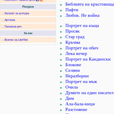
Библията на кръстовищ
Ресурси
Пафти
:.
Каталог за култура
Любов. Не война
:.
Артзона
Портрет на къща
:.
Писмена реч
Просяк
За нас
Стар град
:.
Всичко за LiterNet
Кръчма
Портрет на обич
Лека вечер
Портрет на Кандински
Блокове
Селяни
Неразбории
Портрет на мъж
Очила
Думите на един писател
Дим
Ала-бала-ници
Разстояние