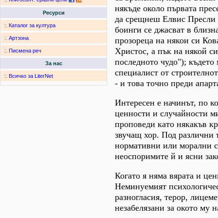
някъде около първата прес
Ресурси
да срещнеш Елвис Пресли 
:.
Каталог за култура
боинги се джасват в близн
:.
Артзона
прозореца на някои си Ков
Христос, а пък на някой си
:.
Писмена реч
последното чудо"); където 
За нас
специалист от строителното
:.
Всичко за LiterNet
- и това точно преди апарт
Интересен е начинът, по к
ценности и случайности м
проповеди като някакъв к
звучащ хор. Под различни 
нормативни или морални ст
неоспоримите й и ясни за
Когато я няма вярата и це
Неминуемият психологическ
разногласия, терор, лицеме
незабелязани за окото му н