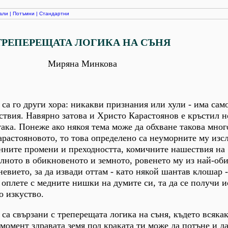
али
|
Потъмни
|
Стандартни
ТРЕПЕРЕЩАТА ЛОГИКА НА СЪНЯ
Миряна Минкова
 са го други хора: никакви признания или хули - има сам
ствия. Навярно затова и Христо Карастоянов е кръстил н
така. Понеже ако някоя тема може да обхване такова мно
арастояновото, то това определено са неуморните му изс
нните промени и преходността, комичните нашествия на
лното в обикновеното и земното, ровенето му из най-об
невието, за да извади оттам - като някой шантав клошар 
о оплете с медните нишки на думите си, та да се получи и
о изкуство.
 са свързани с треперещата логика на съня, където всяка
 момент здравата земя под краката ти може да потъне и д