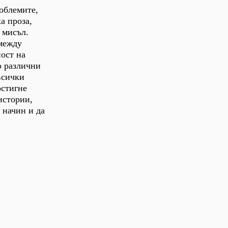
роблемите,
а проза,
 мисъл.
 между
ост на
о различни
всички
остигне
истории,
 начин и да