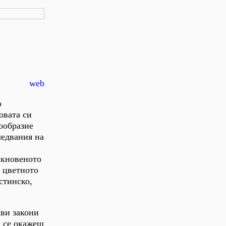
web
о
овата си
гообразие
ледвания на
икновеното
- цветното
стинско,
кви закони
а се окажеш