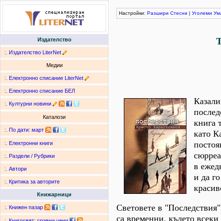
Настройки:
Разшири
Стесни
|
Уголеми
Ум
Издателство
:.
Издателство LiterNet
Медии
:.
Електронно списание LiterNet
:.
Електронно списание БЕЛ
Казали
:.
Културни новини
послед
Каталози
книга 
:.
По дати
:
март
като К
постоя
:.
Електронни книги
сюрреа
:.
Раздели / Рубрики
в ежед
:.
Автори
и да г
:.
Критика за авторите
красив
Книжарници
Световете в "Последствия"
:.
Книжен пазар
са временни, където всеки
:.
Книгосвят: сравни цени