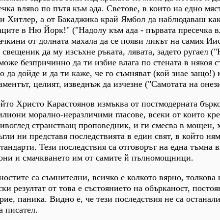
ечка вляво по пътя към ада. Светове, в които на едно мя
и Хитлер, а от Бакаджика край Ямбол да наблюдаваш как
аците в Ню Йорк!" ("Надолу към ада - първата пресечка в
ачкини от долната махала да се появи ликът на самия Ии
 свещеник да му изсъхне ръката, лявата, задето ругаел (
може безпричинно да ти избие влага по стената в някоя с
 да дойде и да ти каже, че го съмняват (кой знае защо!)
аментът, целият, изведнъж да изчезне ("Самотата на онези
ойто Христо Карастоянов измъква от постмодерната бърк
илиони морално-неразличими гласове, всеки от които кр
ривоглед странстващ проповедник, и ги смесва в мощен,
ъгли ни представя последствията в един свят, в който ня
андарти. Тези последствия са отговорът на една тъмна в
кони и смачкването им от самите й пълномощници.
нностите са съмнителни, всичко е колкото вярно, толкова
и резултат от това е състоянието на обърканост, посто
рие, паника. Видно е, че тези последствия не са останал
а писател.