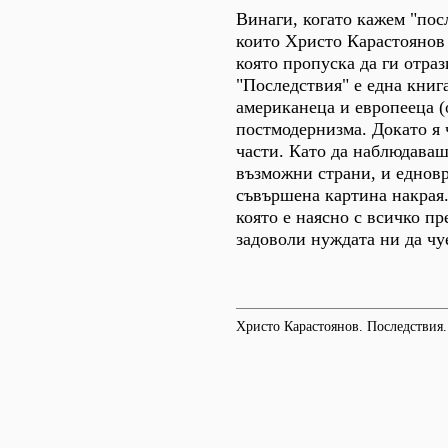
Винаги, когато кажем "пос
които Христо Карастоянов 
която пропуска да ги отра
"Последствия" е една книг
американеца и европееца (
постмодернизма. Докато я ч
части. Като да наблюдаваш
възможни страни, и едновр
съвършена картина накрая. 
която е наясно с всичко п
задоволи нуждата ни да чу
Христо Карастоянов. Последствия.