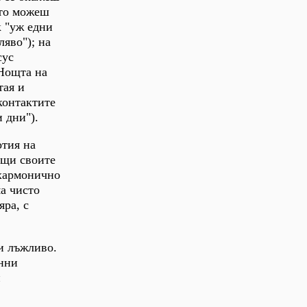
сто можеш
 "уж едни
ляво"); на
сус
"Нощта на
тая и
 контактите
 дни").
отия на
ещи своите
 хармонично
ма чисто
яра, с
 и лъжливо.
янни
и