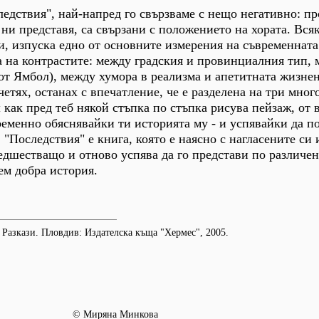
ледствия", най-напред го свързваме с нещо негативно: п
ни представя, са свързани с положението на хората. Всяк
зи, изпуска едно от основните измерения на съвременната
а на контрастите: между градския и провинциалния тип,
от Ямбол), между хумора в реализма и апетитната жизнен
етях, останах с впечатление, че е разделена на три мног
 как пред теб някой стъпка по стъпка рисува пейзаж, от 
еменно обяснявайки ти историята му - и успявайки да п
"Последствия" е книга, която е наясно с нагласените си 
редшестващо и отново успява да го представи по различен
ем добра история.
 Разкази. Пловдив: Издателска къща "Хермес", 2005.
© Миряна Минкова