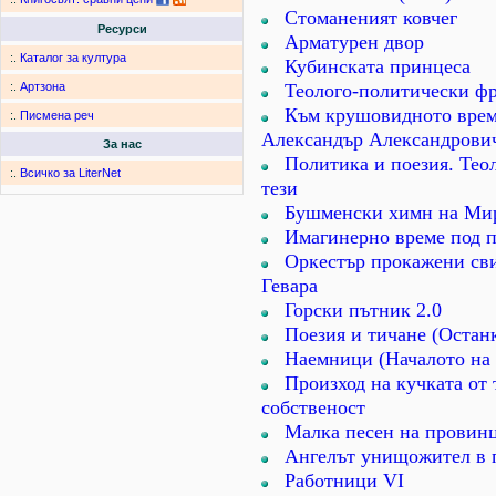
Стоманеният ковчег
Ресурси
Арматурен двор
:.
Каталог за култура
Кубинската принцеса
Теолого-политически ф
:.
Артзона
Към крушовидното врем
:.
Писмена реч
Александър Александрови
За нас
Политика и поезия. Тео
:.
Всичко за LiterNet
тези
Бушменски химн на Ми
Имагинерно време под п
Оркестър прокажени св
Гевара
Горски пътник 2.0
Поезия и тичане (Останк
Наемници (Началото на 
Произход на кучката от 
собственост
Малка песен на провин
Ангелът унищожител в 
Работници VІ