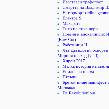
Изоставен трафопост
Смъртта на Владимир В
Натюрморт ordine geome
Електра S.
Макарата
Тихо по-тихо дори...
Поезия и апокалипсис И
(Raw Cut)
Работници ІІ
Лев Давидович оспорва 
Мирния преход (§ 13)
Хирон 2017
Малка история на светл
Епилог на поема
Пясъци
Бретон пише манифест с
Мичоакан
De Revolutionibus