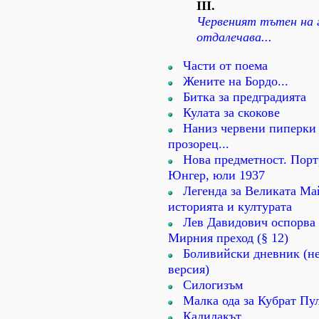
ІІІ.
Червеният тътен на 
отдалечава...
Части от поема
Жените на Бордо...
Битка за предградията
Кулата за скокове
Наниз червени пиперки 
прозорец...
Нова предметност. Порт
Юнгер, юли 1937
Легенда за Великата Май
историята и културата
Лев Давидович оспорва 
Мирния преход (§ 12)
Боливийски дневник (н
версия)
Силогизъм
Малка ода за Кубрат Пу
Кадилакът