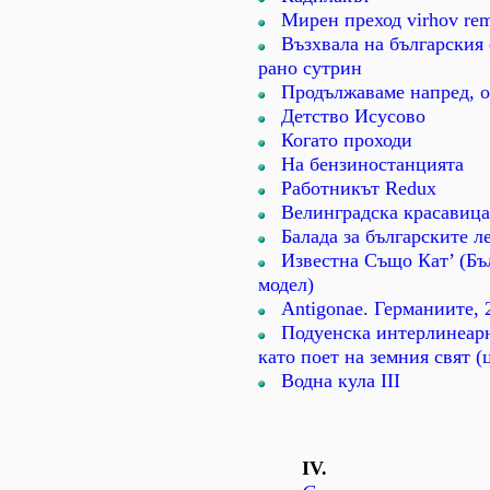
Мирен преход virhov re
Възхвала на българския
рано сутрин
Продължаваме напред, о
Детство Исусово
Когато проходи
На бензиностанцията
Работникът Redux
Велинградска красавица
Балада за българските л
Известна Също Кат’ (Бъ
модел)
Antigonae. Германиите, 
Подуенска интерлинеарн
като поет на земния свят (
Водна кула ІІІ
ІV.