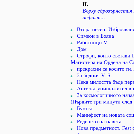
ІІ.
Върху едрозърнестия 
асфалт
...
Втора песен. Изброяван
Симеон в Бояна
Работници V
Дом
Строфи, които състави Г
Магистъра на Ордена на Са
прекрасни са косите ти..
За бедния V. S.
Нека милостта бъде пер
Ангелът унищожител в 
За космологичното нача
(Първите три минути след
Бунтът
Манифест на новата соц
Реденето на павета
Нова предметност. Fest d