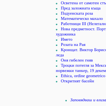
Осветена от самотен стъ
Пред заложната къща
Подуенската роза
Математическо махало
Работници ІІІ (Нелегалн
Нова предметност. Порт
художника
Името
Розата на Рая
Кронщат. Виктор Борисо
леда
Оня гибелен гняв
Троцки потегля за Мекс
норвежки танкер, 19 деке
Ethica, ordine geometrico
Откритият басейн
Заповядваш и влиза