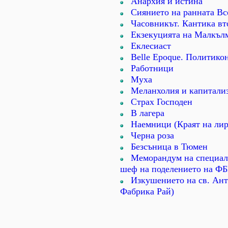
Анархия и истина
Сиянието на ранната Вс
Часовникът. Кантика вт
Екзекуцията на Малкъл
Еклесиаст
Belle Epoque. Политико
Работници
Муха
Меланхолия и капитали
Страх Господен
В лагера
Наемници (Краят на лир
Черна роза
Безсъница в Тюмен
Меморандум на специален
шеф на поделението на ФБ
Изкушението на св. Ан
Фабрика Рай)