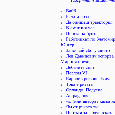
Смъртта и момичето 
Вайб
Бялата роза
Да опишеш траектория
В смътния час...
Нощта на бунта
Работникът по Златомир
Юнгер
Започвай сбогуването
Лев Давидович оспорва 
Мирния преход
Дебелите спят
Псалом VІ
Rapports personnels avec
Това е ризата
Орландо, Подуене
Ad paganos
vs. (или авторът казва н
Ям от ръката ти
По пътя за Подуенската