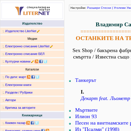
Настройки:
Разшири
Стесни
|
Уголеми
Ум
Владимир Са
Издателство
=================
:.
Издателство LiterNet
ОСТАНКИТЕ НА ТР
Медии
:.
Електронно списание LiterNet
Sex Shop / бакърена фабр
:.
Електронно списание БЕЛ
смъртта / Известна също 
:.
Културни новини
Каталози
:.
По дати
:
март
Танкерът
:.
Електронни книги
І.
:.
Раздели / Рубрики
Декарт feat. Льометр
:.
Автори
:.
Критика за авторите
Мъртвите
Илион 93
Книжарници
Песен на виетнамските
:.
Книжен пазар
Из "Псалми" (1998)
:.
Книгосвят: сравни цени