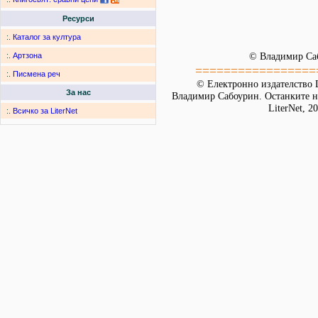
Ресурси
:.
Каталог за култура
© Владимир Са
:.
Артзона
=================
:.
Писмена реч
© Електронно издателство L
За нас
Владимир Сабоурин. Останките на
LiterNet, 2
:.
Всичко за LiterNet