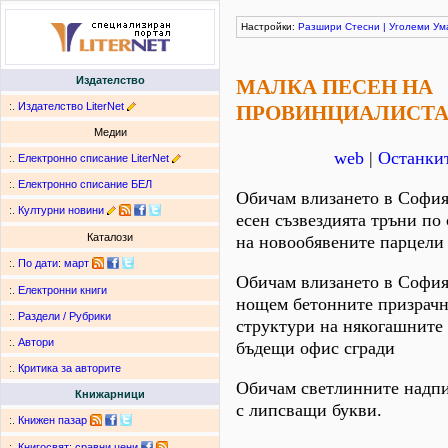
Настройки:
Разшири
Стесни
|
Уголеми
Ум
Издателство
МАЛКА ПЕСЕН НА
:.
Издателство LiterNet
ПРОВИНЦИАЛИСТ
Медии
web
|
Останкит
:.
Електронно списание LiterNet
:.
Електронно списание БЕЛ
Обичам влизането в Софи
:.
Културни новини
есен съзвездията тръни по
Каталози
на новообявените парцели 
:.
По дати
:
март
Обичам влизането в Софи
:.
Електронни книги
нощем бетонните призрач
:.
Раздели / Рубрики
структури на някогашните
:.
Автори
бъдещи офис сгради
:.
Критика за авторите
Обичам светлинните надп
Книжарници
с липсващи букви.
:.
Книжен пазар
:.
Книгосвят: сравни цени