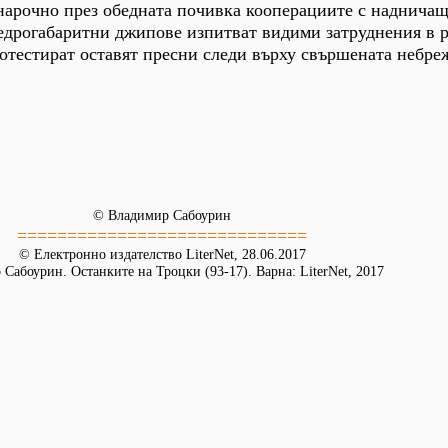
нарочно през обедната почивка кооперациите с наднича
дрогабаритни джипове изпитват видими затруднения в р
отестират оставят пресни следи върху свършената небре
© Владимир Сабоурин
=============================
© Електронно издателство LiterNet, 28.06.2017
Сабоурин. Останките на Троцки (93-17). Варна: LiterNet, 2017