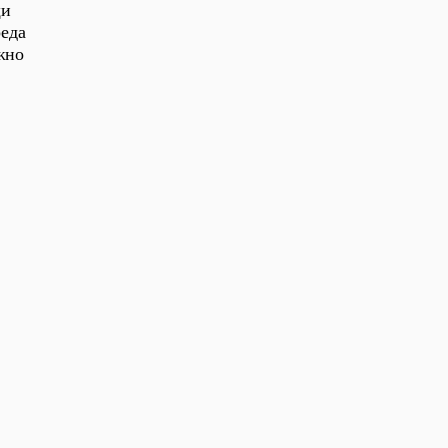
щи
еда
жно