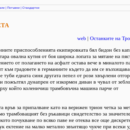
али
|
Потъмни
|
Стандартни
ЕТА
web
|
Останките на Тро
ните приспособленията екипировката бял бидон без кап
тара овална кутия от боя широка лопата за мятане на пяс
нието от полагането на асфалт остава вече в миналото п
т към градовете в германиите където да им се възхищав
е туби едната синя другата пепел от рози хвърлени отгор
 пожълтял дунапрен от изкормен диван в чувал от зебл
върху който коленичиш трамбовъчна машина парче от
та връв за припалване като на верижен трион четка за ме
мо трамбоващият без ръкавици свидетелство за значител
ото почукване по всяко паве не отеква все още дискрет
чук ектение на малко метално звънтящо чукче при всеки у