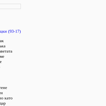
цки (93-17)
ак
ъка
аветата
аме
е
о
тене
ен
но като
дар