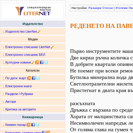
Настройки:
Разшири
Стесни
|
Уголеми
Ум
Издателство
РЕДЕНЕТО НА ПАВ
:.
Издателство LiterNet
Медии
:.
Електронно списание LiterNet
Първо инструментите маши
:.
Електронно списание БЕЛ
Две кирки ръчна количка с
:.
Културни новини
В добрите квартали опияне
Не поемат при всеки ремон
Каталози
Бутилка минерална вода дв
:.
По дати
:
март
Светлоотразителни жилетки
:.
Електронни книги
Пристегнат в двата края 
:.
Раздели / Рубрики
:.
Автори
разсъхната
Дръжка с вързана по среда
:.
Критика за авторите
Хората от малцинствата са
Книжарници
Несимволичен напредък лек
:.
Книжен пазар
От голяма глава на гумен 
:.
Книгосвят: сравни цени