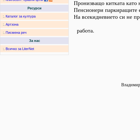
Пронизващо китката като 
Ресурси
Пенсионери паркиращите е
На всекидневието си не пр
:.
Каталог за култура
:.
Артзона
работа.
:.
Писмена реч
За нас
:.
Всичко за LiterNet
Владимир 