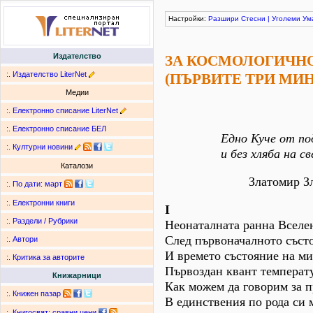
Настройки:
Разшири
Стесни
|
Уголеми
Ум
Издателство
ЗА КОСМОЛОГИЧНО
:.
Издателство LiterNet
(ПЪРВИТЕ ТРИ МИ
Медии
:.
Електронно списание LiterNet
:.
Електронно списание БЕЛ
Едно Куче от по
:.
Културни новини
и без хляба на с
Каталози
Златомир З
:.
По дати
:
март
:.
Електронни книги
І
:.
Раздели / Рубрики
Неонаталната ранна Вселен
След първоначалното съст
:.
Автори
И времето състояние на м
:.
Критика за авторите
Първоздан квант температ
Книжарници
Как можем да говорим за п
:.
Книжен пазар
В единствения по рода си 
:.
Книгосвят: сравни цени