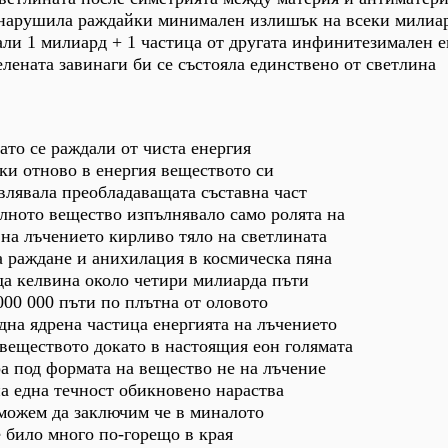
 нарушила раждайки минимален излишък на всеки милиа
али 1 милиард + 1 частица от другата инфинитезимален е
елената завинаги би се състояла единствено от светлина
то се раждали от чиста енергия
и отново в енергия веществото си
влявала преобладаващата съставна част
лното вещество изпълнявало само ролята на
на лъчението кирливо тяло на светлината
а раждане и анихилация в космическа пяна
да келвина около четири милиарда пъти
000 000 пъти по плътна от оловото
на ядрена частица енергията на лъчението
 веществото докато в настоящия еон голямата
ра под формата на вещество не на лъчение
а една течност обикновено нараства
 можем да заключим че в миналото
 било много по-горещо в края