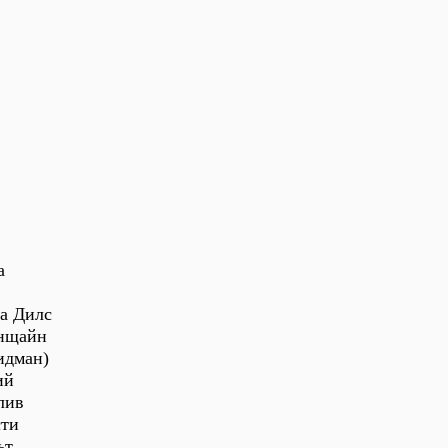
а
на Дилс
йнщайн
идман)
ий
лив
сти
ът