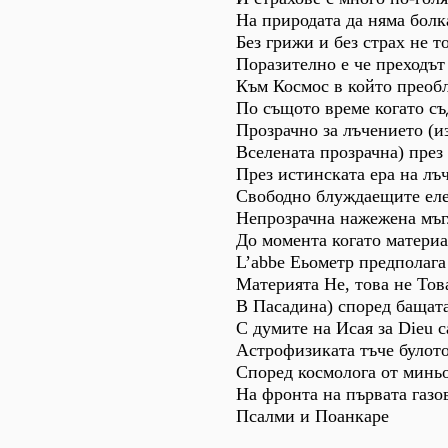
На природата да няма болка
Без грижи и без страх не 
Поразително е че преходът
Към Космос в който преоб
По същото време когато съ
Прозрачно за лъчението (и
Вселената прозрачна) през
През истинската ера на лъ
Свободно блуждаещите еле
Непрозрачна нажежена мъгл
До момента когато материа
L’abbe Eьометр предполага 
Материята Не, това не То
В Пасадина) според бащата
С думите на Исая за Dieu 
Астрофизиката тъче булото
Според космолога от миньо
На фронта на първата газо
Псалми и Поанкаре