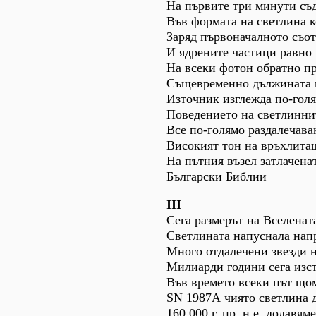
На първите три минути съ
Във формата на светлина к
Заряд първоначалното съо
И ядрените частици равно
На всеки фотон обратно п
Същевременно дължината н
Източник изглежда по-голя
Поведението на светлинни
Все по-голямо раздалечава
Високият тон на връхлита
На пътния възел затлачена
Български Библии
ІІІ
Сега размерът на Вселената
Светлината напуснала на
Много отдалечени звезди н
Милиарди години сега изс
Във времето всеки път що
SN 1987А чиято светлина д
160 000 г. пр. н.е. долавя