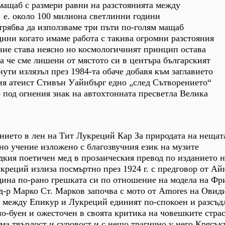
мащаб с размери равни на разстоянията между
. е. около 100 милиона светлинни години
трябва да използваме три пъти по-голям мащаб
ини когато имаме работа с такива огромни разстояния
ние става неясно но космологичният принцип остава
а че сме лишени от мястото си в центъра българският
ути излязъл през 1984-та обаче добавя към заглавието
ия атеист Стивън Уайнбърг едно „след Сътворението“
 под огнения знак на автохтонната пресветла Велика
анието в лен на Тит Лукреций Кар За природата на нещат
о учение изложено с благозвучния език на музите
дкия поетичен мед в прозаическия превод по изданието 
креций излиза посмъртно през 1924 г. с предговор от А
дина по-рано грешката си по отношение на модела на Фр
д-р Марко Ст. Марков започва с мото от Amores на Овид
а между Епикур и Лукреций единият по-спокоен и разсъд
о-буен и ожесточен в своята критика на човешките стра
яма твърдост и суровост и с нещо трагично у него Крясък