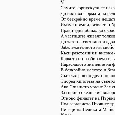
V
Самите корпускули се изяв
До нас под формата на ре
От безкрайно време нещат
Имаме предвид известен бр
Прави една обиколка около
А частиците живеят толков
До тази на светлината едва
Забележителното им свойс
Къси разстояния и високи 
Колкото по-разбираема изг
Нарасналото значение на 
В безкрайно малкото и без
Със съвършено друго непо
Според хипотеза на съвет
Ако Слънцето угасне Земят
За гориво океанския водор
Отново финалът на Първите
Под заглавието Първите тр
Петъци на Великата Майка 