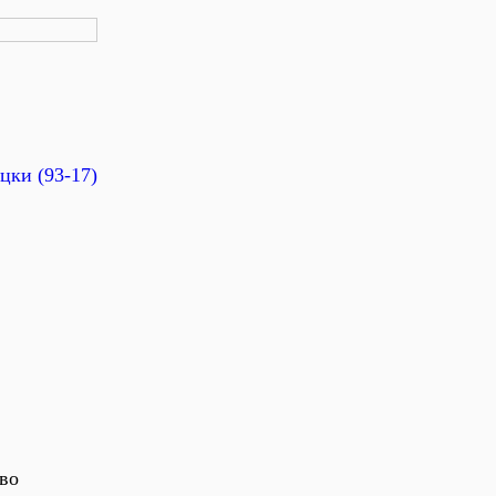
цки (93-17)
тво