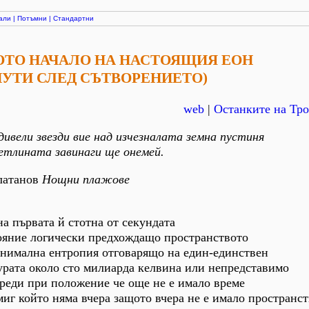
али
|
Потъмни
|
Стандартни
ТО НАЧАЛО НА НАСТОЯЩИЯ ЕОН
НУТИ СЛЕД СЪТВОРЕНИЕТО)
web
|
Останките на Тро
дивели звезди вие над изчезналата земна пустиня
ветлината завинаги ще онемей.
латанов
Нощни плажове
а първата й стотна от секундата
ояние логически предхождащо пространството
инимална ентропия отговарящо на един-единствен
урата около сто милиарда келвина или непредставимо
реди при положение че още не е имало време
миг който няма вчера защото вчера не е имало пространс