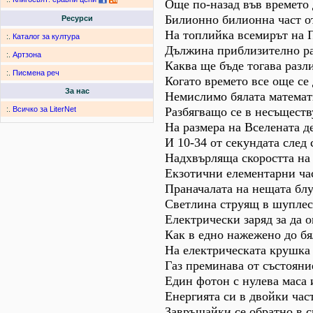
Още по-назад във времето
Билионно билионна част от
Ресурси
На топлийка всемирът на П
:.
Каталог за култура
Дължина приблизително ра
:.
Артзона
Каква ще бъде тогава разл
:.
Писмена реч
Когато времето все още се
За нас
Немислимо бялата математи
Разбягващо се в несъщест
:.
Всичко за LiterNet
На размера на Вселената 
И 10-34 от секундата след
Надхвърляща скоростта на 
Екзотични елементарни ча
Праначалата на нещата бл
Светлина струящ в шуплес
Електрически заряд за да 
Как в едно нажежено до бя
На електрическата крушка
Газ преминава от състояни
Един фотон с нулева маса
Енергията си в двойки час
Завръщайки се обратно в с