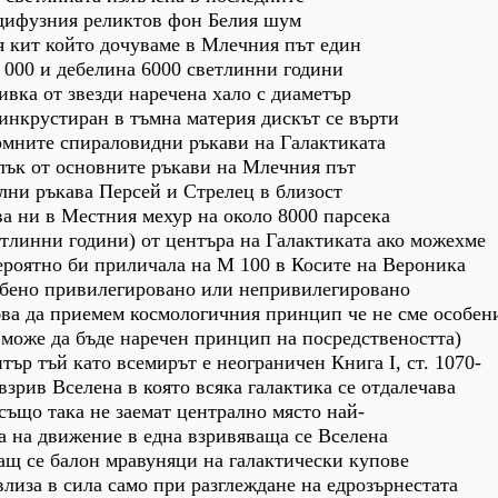
дифузния реликтов фон Белия шум
я кит който дочуваме в Млечния път един
 000 и дебелина 6000 светлинни години
вка от звезди наречена хало с диаметър
инкрустиран в тъмна материя дискът се върти
омните спираловидни ръкави на Галактиката
лък от основните ръкави на Млечния път
лни ръкава Персей и Стрелец в близост
а ни в Местния мехур на около 8000 парсека
тлинни години) от центъра на Галактиката ако можехме
ероятно би приличала на М 100 в Косите на Вероника
собено привилегировано или непривилегировано
ва да приемем космологичния принцип че не сме особен
може да бъде наречен принцип на посредствеността)
тър тъй като всемирът е неограничен Книга І, ст. 1070-
взрив Вселена в която всяка галактика се отдалечава
също така не заемат централно място най-
а на движение в една взривяваща се Вселена
ащ се балон мравуняци на галактически купове
иза в сила само при разглеждане на едрозърнестата