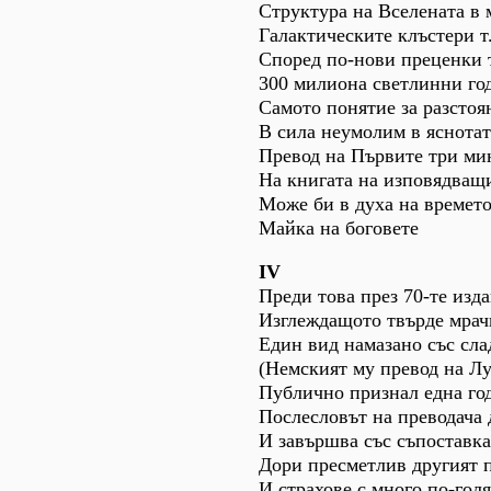
Структура на Вселената в 
Галактическите клъстери т
Според по-нови преценки 
300 милиона светлинни год
Самото понятие за разстоя
В сила неумолим в яснотат
Превод на Първите три мин
На книгата на изповядващ
Може би в духа на времето
Майка на боговете
ІV
Преди това през 70-те изд
Изглеждащото твърде мрачн
Един вид намазано със сла
(Немският му превод на Лу
Публично признал една го
Послесловът на преводача 
И завършва със съпоставк
Дори пресметлив другият п
И страхове с много по-гол