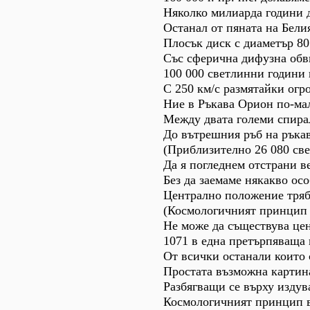
Няколко милиарда години 
Останал от пяната на Бели
Плосък диск с диаметър 80
Със сферична дифузна обви
100 000 светлинни години 
С 250 км/с размятайки огр
Ние в Ръкава Орион по-ма
Между двата големи спира
До вътрешния ръб на ръкав
(Приблизително 26 080 све
Да я погледнем отстрани в
Без да заемаме някакво о
Централно положение тряб
(Космологичният принцип 
Не може да съществува цен
1071 в една претърпяваща 
От всички останали които 
Простата възможна картин
Разбягващи се върху издув
Космологичният принцип вл