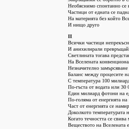
Необяснимо спонтанно се
Частици от едната се падн
На материята без който Вс
И нищо друго
ІІ
Всички частици непрекъсна
И анихилирали превръщайк
Светлината тогава предста
На Вселената конвенциона
Незначително замърсяване 
Баланс между процесите н
С температура 100 милиар
По-гъста от водата или 30 
Един милиард фотони на ед
По-голяма от енергията на
Част от енергията се нами
Доколкото температурата н
Когато течността се свива
Веществото на Вселената е