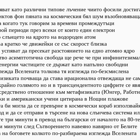
яват като различни типове лъчение чиито фосили достиг
ликтов фон пяната на космическия бял шум възобновяващ
а когато тук говорим за времеви промеждутъци
ой периоди през всеки от които един електрон
 слънцето на ядрото на водороден атом
а кратко че движейки се със скорост близка
 успяват да пресекат разстоянието на едно атомно ядро
тво асимптотична свобода ще рече че при инфинитезима
енергии частиците се държат като напълно свободни
лежда Вселената толкова тя изглежда по-безсмислена
физиката почваща да става ирационална отвеждаща не са
крайно голямото но и в трансцендентното цифрите се явя
средствено отношение към метафизиката (Юнгер, Работн
ски и американски учени цитирана в Нощни плажове
а би могла да се превърне в космически кораб използвай
од и да се отправи в търсене на нова слънчева система и
 три минути в превод на български от началото на 80-те
и минути след Сътворението навеяно навярно от Белите
на боговете колкото по-разбираема изглежда Вселената