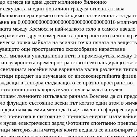
 до лимеса на една десет милионно билионно
 секундата и един нонилион градуса огнената глава
ланковата ера времето необходимо на светлината за да 
вна на 0,0000000000000000000000000000000016 милиме
иката между Космоса и най-малкото тяло в самото начало
 държи като друго измерение в пространството или накра
ческа точка майката на всички точки пяната на вещест
вуващото още пространство скокообразно нарастване
десет милиона ундецилиона пъти в промеждутъка между 1
 сингулярността времепространството експандиращо със 
светлината носейки във взривната вълна различни типо
стици предмет на изучаване от високоенергийната физик
уждаещи в тепърва създаващото се празно пространство
тото нищо поток корпускули с нулева маса и нулев
опишем лъчението изпълвало ранната Вселена да си пред
ло флуидно състояние всеки път когато един атом в жич
 преди нажежаемия метал да бъде заменен с флуоресцир
е с по-висока в състояние с по-ниска енергия излъчвайки
 и нулев електрически заряд Фотоните спонтанно превр
тици материя-антиматерия които веднага се анихилират 
ветлината после симетрията между материя и антиматер