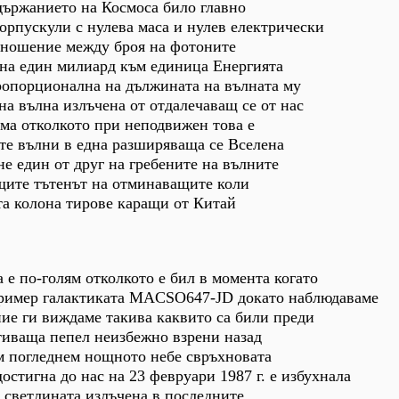
държанието на Космоса било главно
орпускули с нулева маса и нулев електрически
тношение между броя на фотоните
 на един милиард към единица Енергията
ропорционална на дължината на вълната му
а вълна излъчена от отдалечаващ се от нас
ма отколкото при неподвижен това е
те вълни в една разширяваща се Вселена
не един от друг на гребените на вълните
щите тътенът на отминаващите коли
та колона тирове каращи от Китай
 е по-голям отколкото е бил в момента когато
пример галактиката MACSO647-JD докато наблюдаваме
ие ги виждаме такива каквито са били преди
тиваща пепел неизбежно взрени назад
м погледнем нощното небе свръхновата
остигна до нас на 23 февруари 1987 г. е избухнала
ме светлината излъчена в последните