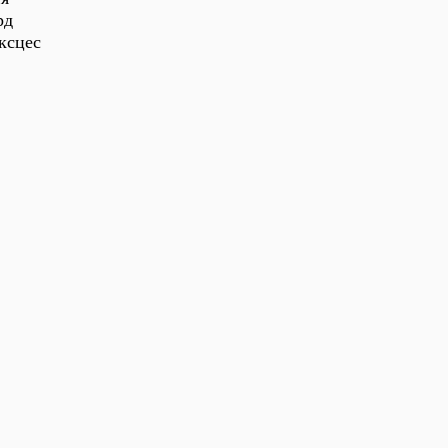
рд
ксцес