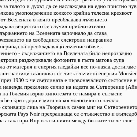
 за тялото и духът да се наслаждава на едно приятно чу
толкова умопомрачение колкото крайна телесна крехкост
 от Вселената в която преобладава лъчението
ладава веществото се случил приблизително
държанието на Вселената започнало да става
зчезването на свободните електрони направило
 периода на преобладаващо лъчение обаче -
чението - съдържанието на Вселената било непрозрачно
ктрони разджурквали фотоните в гъста матова супа
а от материя и енергия гледайки все по-назад достигаме
лни частици възникват от чиста лъчиста енергия Monsieu
през 1930 г. че светлината е първоначалното състояние н
ва навежда прекалено силно на идеята за Сътворение (А
 на Големия взрив хипотезата се намира в съгласие
cache скрит дори в мига на космологичното начало
 скриващо лика на Твореца в самия миг на Сътворениет
рската Pays Noir прехранваща се с тъкачество и въгледо
ва атака при Ипр в затишията между битките ти четеше