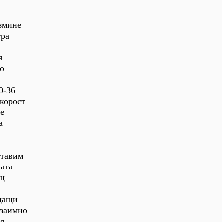
измине
тра
я
во
0-36
скорост
ве
а
ставим
ката
ащ
ъщащи
взаимно
ия