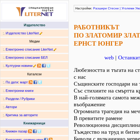
Настройки:
Разшири
Стесни
|
Уголеми
Ум
Издателство
РАБОТНИКЪТ
:.
Издателство LiterNet
ПО ЗЛАТОМИР ЗЛА
Медии
ЕРНСТ ЮНГЕР
:.
Електронно списание LiterNet
web
|
Останкит
:.
Електронно списание БЕЛ
:.
Културни новини
Любезността и тъгата на с
Каталози
с нас
:.
По дати
:
март
Същинските господари на т
Със стихиите на смъртта к
:.
Електронни книги
В най-голямата самота меж
:.
Раздели / Рубрики
въображение
:.
Автори
Огромната трагедия на меч
:.
Критика за авторите
В превитите рамене
Книжарници
Революционна дисциплин
Тъждество на труд и битие
:.
Книжен пазар
Биволи с вулканично черв
:.
Книгосвят: сравни цени