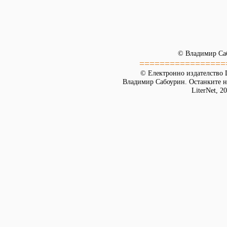
© Владимир Са
=================
© Електронно издателство L
Владимир Сабоурин. Останките на
LiterNet, 2