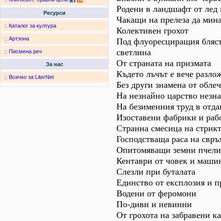
Родени в ландшафт от лед 
Ресурси
Чакащи на прелеза да мина
:.
Каталог за култура
Колективен грохот
:.
Артзона
Под флуоресциращия блясъ
светлина
:.
Писмена реч
От страната на призмата
За нас
Където лъчът е вече разло
:.
Всичко за LiterNet
Без други знамена от обле
На незнайно царство незн
На безименния труд в отда
Изоставени фабрики и ра
Странна смесица на стрикт
Господстваща раса на свръ
Опитомяващи земни пчели
Кентаври от човек и маши
Слезли при буталата
Единство от експлозия и п
Водени от феромони
По-диви и невинни
От грохота на забравени 