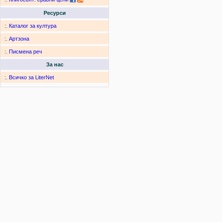
Ресурси
:.
Каталог за култура
:.
Артзона
:.
Писмена реч
За нас
:.
Всичко за LiterNet