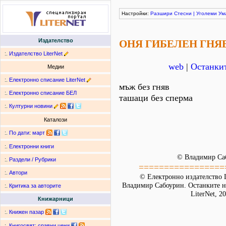
Настройки:
Разшири
Стесни
|
Уголеми
Ум
Издателство
ОНЯ ГИБЕЛЕН ГНЯ
:.
Издателство LiterNet
web
|
Останкит
Медии
:.
Електронно списание LiterNet
мъж без гняв
:.
Електронно списание БЕЛ
ташаци без сперма
:.
Културни новини
Каталози
:.
По дати
:
март
:.
Електронни книги
© Владимир Са
:.
Раздели / Рубрики
=================
:.
Автори
© Електронно издателство L
Владимир Сабоурин. Останките на
:.
Критика за авторите
LiterNet, 2
Книжарници
:.
Книжен пазар
:.
Книгосвят: сравни цени