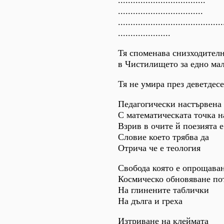
...................................
..................................
..........................................
.....................
Тя споменава снизходител
в Чистилището за едно ма
Тя не умира през деветдесе
Педагогически настървена
С математическата точка н
Взрив в очите й поезията е
Словие което трябва да
Отрича че е теология
Свобода която е опрощаван
Космическо обновяване п
На глинените таблички
На дълга и греха
Изтриване на клеймата