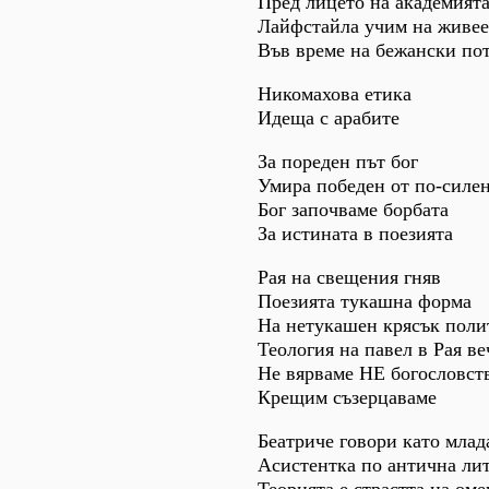
Пред лицето на академията
Лайфстайла учим на живе
Във време на бежански по
Никомахова етика
Идеща с арабите
За пореден път бог
Умира победен от по-силе
Бог започваме борбата
За истината в поезията
Рая на свещения гняв
Поезията тукашна форма
На нетукашен крясък поли
Теология на павел в Рая ве
Не вярваме НЕ богословст
Крещим съзерцаваме
Беатриче говори като млад
Асистентка по антична ли