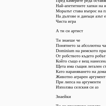
Пред камерите реда остав
Най-апетитните хапки на и
Моралът става въпрос на 
На дългове и данъци азът е
Чиста игра
А ти си артист
Ти знаеше че
Понятието за абсолютна ча
Dominium на римското пра
От робството където робът
Който също е вещ нанесен
Щета има същия легален с
Като нараняването на дом
Животно аграрен аргумент
При липса на аргументи
Използва селския си аз
Знаейки