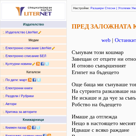
Настройки:
Разшири
Стесни
|
Уголеми
Ум
Издателство
ПРЕД ЗАЛОЖНАТА
:.
Издателство LiterNet
web
|
Останкит
Медии
:.
Електронно списание LiterNet
Сънувам този кошмар
:.
Електронно списание БЕЛ
Завещан от отците ни отн
:.
Културни новини
И отново съвършеният
Египет на бъдещето
Каталози
:.
По дати
:
март
Още баща ми сънуваше то
:.
Електронни книги
На сутринта разказваше на
:.
Раздели / Рубрики
Не искаше и да чуе за съв
Робство на бъдещето
:.
Автори
:.
Критика за авторите
Имаше да отглежда
Книжарници
Нещо в настоящето месият
:.
Книжен пазар
Идваше с всяко раждане
:.
Книгосвят: сравни цени