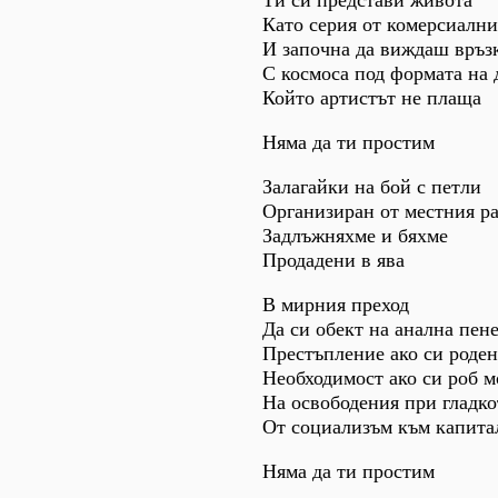
Ти си представи живота
Като серия от комерсиалн
И започна да виждаш връз
С космоса под формата на 
Който артистът не плаща
Няма да ти простим
Залагайки на бой с петли
Организиран от местния р
Задлъжняхме и бяхме
Продадени в ява
В мирния преход
Да си обект на анална пен
Престъпление ако си роден
Необходимост ако си роб 
На освободения при гладк
От социализъм към капита
Няма да ти простим