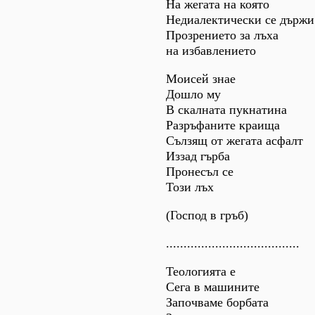
На жегата на която
Недиалектически се държи
Прозрението за лъха
на избавлението
Моисей знае
Дошло му
В скалната пукнатина
Разръфаните краища
Сълзящ от жегата асфалт
Иззад гърба
Пронесъл се
Този лъх
(Господ в гръб)
......................................
Теологията е
Сега в машините
Започваме борбата