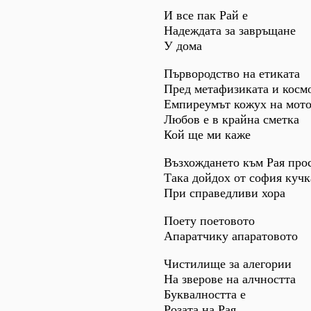
И все пак Рай е
Надеждата за завръщане
У дома
Първородство на етиката
Пред метафизиката и косм
Емпиреумът кожух на мото
Любов е в крайна сметка
Кой ще ми каже
Възхождането към Рая про
Така дойдох от софия кучк
При справедливи хора
Поету поетовото
Апаратчику апаратовото
Чистилище за алегории
На зверове на алчността
Буквалността е
Розата на Рая