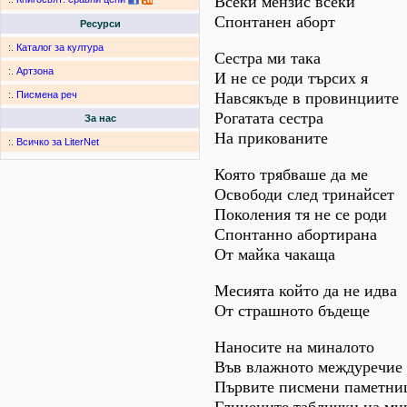
Всеки мензис всеки
Спонтанен аборт
Ресурси
:.
Каталог за култура
Сестра ми така
:.
Артзона
И не се роди търсих я
Навсякъде в провинциите
:.
Писмена реч
Рогатата сестра
За нас
На прикованите
:.
Всичко за LiterNet
Която трябваше да ме
Освободи след тринайсет
Поколения тя не се роди
Спонтанно абортирана
От майка чакаща
Месията който да не идва
От страшното бъдеще
Наносите на миналото
Във влажното междуречие
Първите писмени паметни