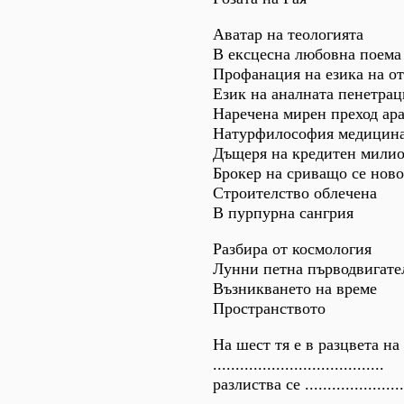
Аватар на теологията
В ексцесна любовна поема
Профанация на езика на о
Език на аналната пенетрац
Наречена мирен преход ар
Натурфилософия медицина
Дъщеря на кредитен мили
Брокер на сриващо се ново
Строителство облечена
В пурпурна сангрия
Разбира от космология
Лунни петна първодвигате
Възникването на време
Пространството
На шест тя е в разцвета на
......................................
разлиства се .......................