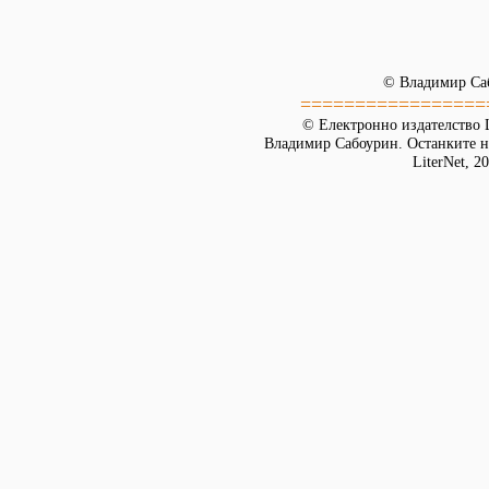
© Владимир Са
=================
© Електронно издателство L
Владимир Сабоурин. Останките на
LiterNet, 2