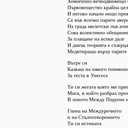
Хомогенно вечнодвижещо с
Първовещество крайна цел
И негово начало нещо пр
Се във всичко парите авер
На града милетски лъв ати
Сова колективно обещани
За плащане на всеки дълг
И данък теорията е съзерц
Медитиращо върху парите
Вътре си
Казваш на някого поименн
За теста в Унесесе
Ти си жегата която ми пр
Мига, в който разбрах про
В лоното Между Подуене 
Глина на Междуречието
и на Стълпотворението
Ти си истината