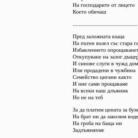
На господарите от лицето
Което обичаш
..........................................
Пред заложната къща
На пътен възел със стара г
Избавлението опрощаванет
Откупуване на залог дъще
И синове слуги в чужд дом
Или продадени в чужбина
Семейство цигани както
И ние сами прощаваме
На всеки наш длъжник
Но не на теб
За да платим цената за бул
На брат ни да заколим вод
На гроба на баща ни
Задлъжняхме