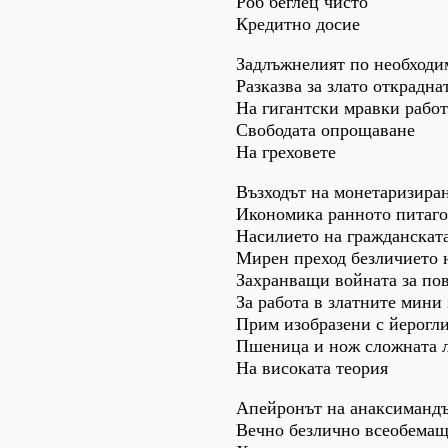
Роб беглец чисто
Кредитно досие
Задлъжнелият по необходи
Разказва за злато открадна
На гигантски мравки работ
Свободата опрощаване
На греховете
Възходът на монетаризира
Икономика ранното питаго
Насилието на гражданскат
Мирен преход безличието н
Захранващи войната за по
За работа в златните мини 
Прим изобразени с йерогл
Пшеница и нож сложната 
На високата теория
Апейронът на анаксиманд
Вечно безлично всеобемащ