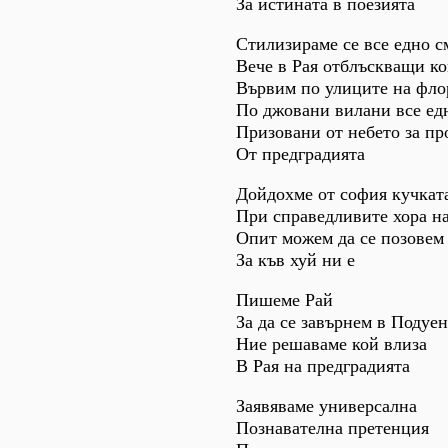
За истината в поезията
Стилизираме се все едно с
Вече в Рая отблъскващи ко
Вървим по улиците на фло
По джовани вилани все ед
Призовани от небето за п
От предградията
Дойдохме от софия кучкат
При справедливите хора н
Опит можем да се позовем
За къв хуй ни е
Пишеме Рай
За да се завърнем в Подуен
Ние решаваме кой влиза
В Рая на предградията
Заявяваме универсална
Познавателна претенция