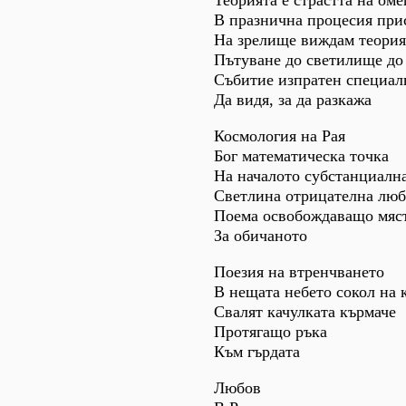
Теорията е страстта на ом
В празнична процесия при
На зрелище виждам теория
Пътуване до светилище до
Събитие изпратен специал
Да видя, за да разкажа
Космология на Рая
Бог математическа точка
На началото субстанциалн
Светлина отрицателна лю
Поема освобождаващо мяс
За обичаното
Поезия на втренчването
В нещата небето сокол на 
Свалят качулката кърмаче
Протягащо ръка
Към гърдата
Любов