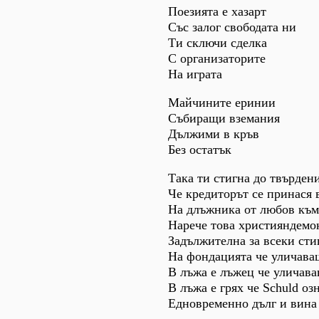
Поезията е хазарт
Със залог свободата ни
Ти сключи сделка
С организаторите
На играта
Майчините еринии
Събиращи вземания
Дължими в кръв
Без остатък
Така ти стигна до твърден
Че кредиторът се принася 
На длъжника от любов към
Нарече това християндемо
Задължителна за всеки ст
На фондацията че уличава
В лъжа е лъжец че уличава
В лъжа е грях че Schuld оз
Едновременно дълг и вина