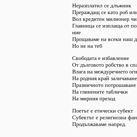
Неразплатил се длъжник
Прераждащ се като роб ил
Вол кредитен милионер чи
Главница се изплаща от по
ние
Прощаваме на всеки наш 
Но не на теб
Свободата е избавление
От дълговото робство в сп
Влага на междуречието ог
На родния край заличаване
Празничното потрошаване
На глинените таблички
На мирния преход
Поетът е етически субект
Субектът е религиозна фан
Продължаваме напред.