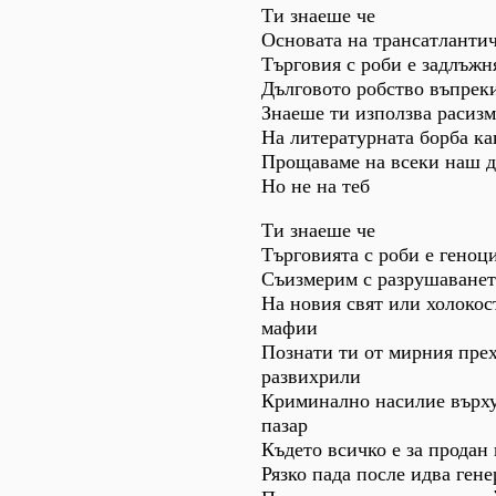
Ти знаеше че
Основата на трансатланти
Търговия с роби е задлъжн
Дълговото робство въпреки
Знаеше ти използва расизм
На литературната борба ка
Прощаваме на всеки наш 
Но не на теб
Ти знаеше че
Търговията с роби е геноц
Съизмерим с разрушаванет
На новия свят или холокос
мафии
Познати ти от мирния пре
развихрили
Криминално насилие върху
пазар
Където всичко е за продан
Рязко пада после идва гене