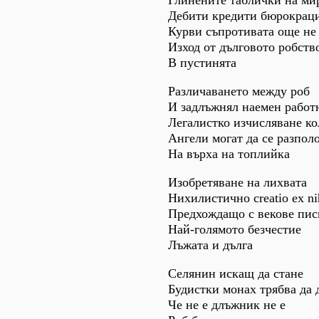
Глинените таблички на ми
Дебити кредити бюрокраци
Курви съпротивата още не 
Изход от дълговото робств
В пустинята
Различаването между роб
И задлъжнял наемен работ
Легалистко изчисляване ко
Ангели могат да се разпол
На върха на топлийка
Изобретяване на лихвата
Нихилистично creatio ex ni
Предхождащо с векове пис
Най-голямото безчестие
Лъжата и дълга
Селянин искащ да стане
Будистки монах трябва да 
Че не е длъжник не е