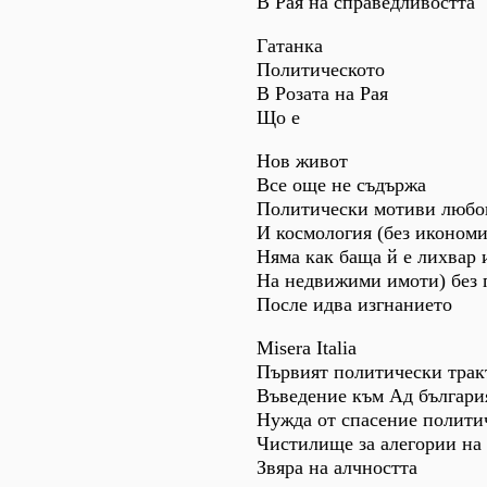
В Рая на справедливостта
Гатанка
Политическото
В Розата на Рая
Що е
Нов живот
Все още не съдържа
Политически мотиви любо
И космология (без иконом
Няма как баща й е лихвар 
На недвижими имоти) без 
После идва изгнанието
Misera Italia
Първият политически трак
Въведение към Ад българи
Нужда от спасение полити
Чистилище за алегории на
Звяра на алчността