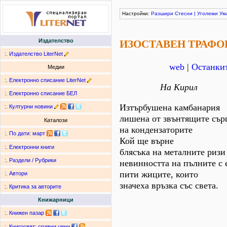
Настройки:
Разшири
Стесни
|
Уголеми
Ум
Издателство
ИЗОСТАВЕН ТРАФО
:.
Издателство LiterNet
web
|
Останкит
Медии
:.
Електронно списание LiterNet
На Кирил
:.
Електронно списание БЕЛ
Изтърбушена камбанария
:.
Културни новини
лишена от звънтящите сър
Каталози
на кондензаторите
:.
По дати
:
март
Кой ще върне
:.
Електронни книги
блясъка на металните ризи
:.
Раздели / Рубрики
невинността на пълните с 
пити жиците, които
:.
Автори
значеха връзка със света.
:.
Критика за авторите
Книжарници
:.
Книжен пазар
:.
Книгосвят: сравни цени